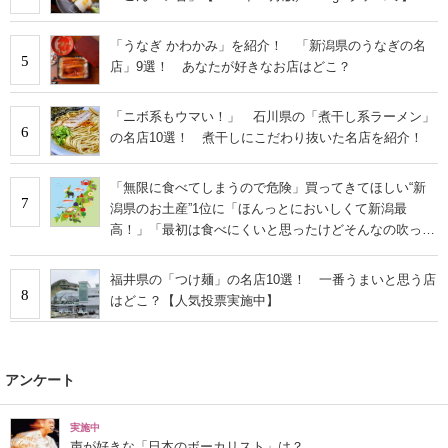
「うなぎ かわかみ」を紹介！ 「新潟県のうなぎの名
5
店」9選！ あなたが好きなお店はどこ？
「ニボ系もウマい！」 石川県の「煮干し系ラーメン」
6
の名店10選！ 煮干しにこだわり抜いた名店を紹介！
「無限に食べてしまうので危険」買ってきてほしい“新
7
潟県のお土産”1位に「ほんっとにおいしくて新潟最
高！」「最初は食べにくいと思ったけどそんなの吹っ飛
ぶ」の声
福井県の「つけ麺」の名店10選！ 一番うまいと思う店
8
はどこ？【人気投票実施中】
アンケート
実施中
声が好きな「日本のボーカリスト」は？