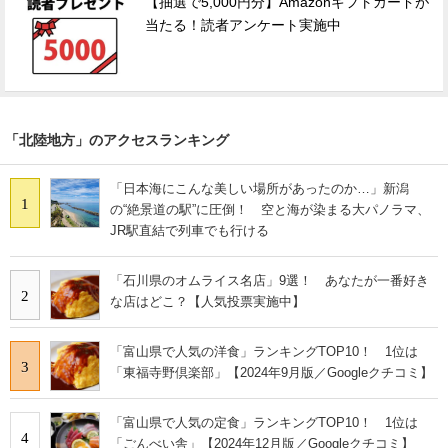
【抽選で5,000円分】Amazonギフトカードが
当たる！読者アンケート実施中
「北陸地方」のアクセスランキング
「日本海にこんな美しい場所があったのか…」新潟
1
の“絶景道の駅”に圧倒！ 空と海が染まる大パノラマ、
JR駅直結で列車でも行ける
「石川県のオムライス名店」9選！ あなたが一番好き
2
な店はどこ？【人気投票実施中】
「富山県で人気の洋食」ランキングTOP10！ 1位は
3
「東福寺野倶楽部」【2024年9月版／Googleクチコミ】
「富山県で人気の定食」ランキングTOP10！ 1位は
4
「ごんべい舎」【2024年12月版／Googleクチコミ】