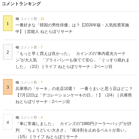
コメントランキング
コメント数：
21
1
一番好きな「韓国の男性俳優」は？【2026年版・人気投票実施
中】 | 芸能人 ねとらぼリサーチ
コメント数：
7
2
「もっと早く買えば良かった」 カインズの“車内遮光カーテ
ン”が大人気 「プライバシーも保てて安心」「ぐっすり眠れま
した」（2/2） | ライフ ねとらぼリサーチ：2ページ目
コメント数：
7
3
兵庫県の「ケーキ」の名店10選！ 一番うまいと思う店はどこ？
【7月12日は「デコレーションケーキの日」！】（2/4） | 兵庫県
ねとらぼリサーチ：2ページ目
コメント数：
4
4
「車に常備しました」 カインズの“1980円クーラーバッグ”が評
判 「ちょうどいい大きさ」「保冷剤を止めるベルトが良い」
（1/5） | ライフ ねとらぼリサーチ