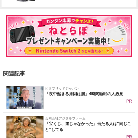
関連記事
ビタブリッドジャパン
「夜中起きる原因は脳」4時間睡眠の人必見
PR
合同会社デジタルファーム
「宝くじ、運じゃなかった」当たる人は“同じこ
と”してる
PR