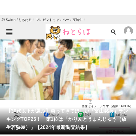
🎁 Switch 2もあたる！ プレゼントキャンペーン実施中！
ねとらぼメニュー
TOP
ニュース
エンタメ
クイズ
グルメ
地域
住まい
教育・育児
動物
リサーチ
富山県
2024/05/01 17:40（公開）
画像はイメージです（画像：PIXTA）
会員記事
【30代以下が選ぶ】買ってきてほしい「富山銘菓」ラン
X
Share
LINE
hatena
キングTOP25！ 第1位は「かりんとうまんじゅう（放
メディア
生若狭屋）」【2024年最新調査結果】
目次を表示
注目記事を集めた総合ページ