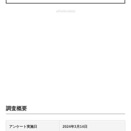
企業向けIT製品の総合サイト
advertisement
IT製品の技術・比較・事例
製造業のIT導入・活用を支援
モノづくり技術者専門サイト
エレクトロニクス専門サイト
電子設計の基本と応用
エネルギーの専門メディア
建設×テクノロジーの最前線
ちょっと気になるネットの話題
調査概要
アンケート実施日
2024年3月14日