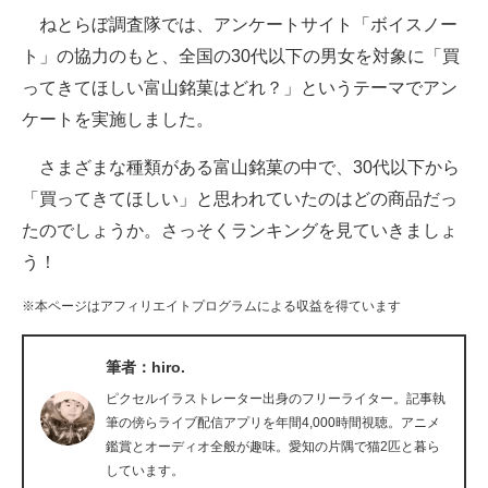
ねとらぼ調査隊では、アンケートサイト「ボイスノー
ITの今と未来を見通す
ト」の協力のもと、全国の30代以下の男女を対象に「買
ってきてほしい富山銘菓はどれ？」というテーマでアン
スマホと通信の最新トレンド
ケートを実施しました。
進化するPCとデバイスの未来
さまざまな種類がある富山銘菓の中で、30代以下から
好きが集まる 比べて選べる
「買ってきてほしい」と思われていたのはどの商品だっ
たのでしょうか。さっそくランキングを見ていきましょ
ビジネスと働き方のヒント
う！
AI活用のいまが分かる
※本ページはアフィリエイトプログラムによる収益を得ています
企業ITのトレンドを詳説
筆者：hiro.
経営リーダーのコミュニティ
ピクセルイラストレーター出身のフリーライター。記事執
マーケ×ITの今がよく分かる
筆の傍らライブ配信アプリを年間4,000時間視聴。アニメ
鑑賞とオーディオ全般が趣味。愛知の片隅で猫2匹と暮ら
ITエンジニア向け専門サイト
しています。