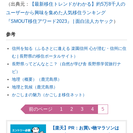
（出典元：
【最新移住トレンドがわかる】約5万8千人の
ユーザーから興味を集めた人気移住ランキング
『SMOUT移住アワード2023』 | 面白法人カヤック
）
参考
信州を知る（ふるさとに逢える 楽園信州 心が澄む・信州に住
む | 長野県の移住ポータルサイト）
長野県ってどんなとこ？（自然が学び舎 長野県学習旅行ナ
ビ）
地理（概要）（鹿児島県）
地理と気候（鹿児島県）
かごしまの魅力（かごしま移住ネット）
前のページ
1
2
3
4
5
【楽天】PR：お買い物マラソンは