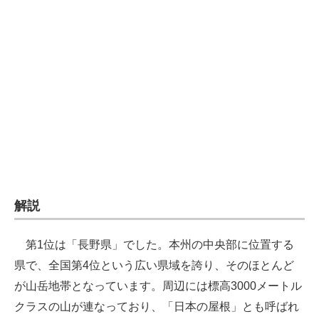
企業向けIT製品の総合サイト
IT製品の技術・比較・事例
製造業のIT導入・活用を支援
モノづくり技術者専門サイト
エレクトロニクス専門サイト
電子設計の基本と応用
エネルギーの専門メディア
解説
建設×テクノロジーの最前線
第1位は「長野県」でした。本州の中央部に位置する
ちょっと気になるネットの話題
県で、全国第4位という広い県域を誇り、そのほとんど
が山岳地帯となっています。周辺には標高3000メートル
クラスの山が連なっており、「日本の屋根」とも呼ばれ