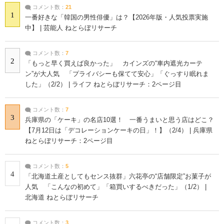
コメント数：
21
1
一番好きな「韓国の男性俳優」は？【2026年版・人気投票実施
中】 | 芸能人 ねとらぼリサーチ
コメント数：
7
2
「もっと早く買えば良かった」 カインズの“車内遮光カーテ
ン”が大人気 「プライバシーも保てて安心」「ぐっすり眠れま
した」（2/2） | ライフ ねとらぼリサーチ：2ページ目
コメント数：
7
3
兵庫県の「ケーキ」の名店10選！ 一番うまいと思う店はどこ？
【7月12日は「デコレーションケーキの日」！】（2/4） | 兵庫県
ねとらぼリサーチ：2ページ目
コメント数：
5
4
「北海道土産としてもセンス抜群」六花亭の“店舗限定”お菓子が
人気 「こんなの初めて」「箱買いするべきだった」（1/2） |
北海道 ねとらぼリサーチ
コメント数：
3