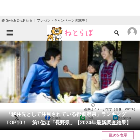
🎁 Switch 2もあたる！ プレゼントキャンペーン実施中！
ねとらぼメニュー
TOP
ニュース
エンタメ
クイズ
グルメ
地域
住まい
教育・育児
動物
リサーチ
国内
2024/05/12 09:45（公開）
画像はイメージです（画像：PIXTA）
会員記事
「移住先として注目されている都道府県」ランキング
X
Share
LINE
hatena
TOP10！ 第1位は「長野県」【2024年最新調査結果】
メディア
目次を表示
注目記事を集めた総合ページ