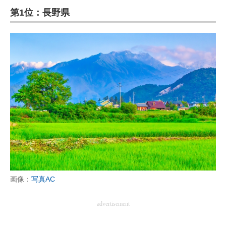
第1位：長野県
ITの今と未来を見通す
スマホと通信の最新トレンド
進化するPCとデバイスの未来
好きが集まる 比べて選べる
ビジネスと働き方のヒント
AI活用のいまが分かる
企業ITのトレンドを詳説
経営リーダーのコミュニティ
画像：
写真AC
マーケ×ITの今がよく分かる
advertisement
ITエンジニア向け専門サイト