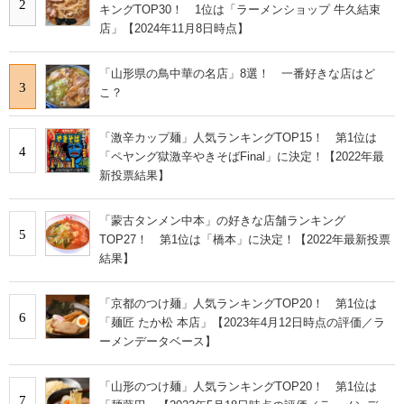
2
キングTOP30！ 1位は「ラーメンショップ 牛久結束
店」【2024年11月8日時点】
「山形県の鳥中華の名店」8選！ 一番好きな店はど
3
こ？
「激辛カップ麺」人気ランキングTOP15！ 第1位は
4
「ペヤング獄激辛やきそばFinal」に決定！【2022年最
新投票結果】
「蒙古タンメン中本」の好きな店舗ランキング
5
TOP27！ 第1位は「橋本」に決定！【2022年最新投票
結果】
「京都のつけ麺」人気ランキングTOP20！ 第1位は
6
「麺匠 たか松 本店」【2023年4月12日時点の評価／ラ
ーメンデータベース】
「山形のつけ麺」人気ランキングTOP20！ 第1位は
7