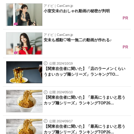
アドビ｜CanCam.jp
小室安未のおしゃれ動画の秘密が判明
PR
アドビ｜CanCam.jp
安未も感動♡唯一無二の動画が作れる♪
PR
公開 2024/10/19
【関東在住者に聞いた】「店のラーメンくらい
うまいカップ麺シリーズ」ランキングTO...
公開 2024/05/10
【関東在住者に聞いた】「最高にうまいと思う
カップ麺シリーズ」ランキングTOP26...
公開 2024/09/17
【関東在住者に聞いた】「最高にうまいと思う
カップ麺シリーズ」ランキングTOP26...