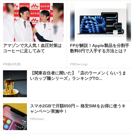
アマゾンで大人気！血圧対策は
FPが解説！Apple製品を分割手
コーヒーに足してみて
数料0円で入手する方法とは？
PR(森永乳業)
PR(Fav-Log)
【関東在住者に聞いた】「店のラーメンくらいうま
いカップ麺シリーズ」ランキングTO...
スマホ2GBで月額850円～ 格安SIMをお得に使うキ
ャンペーン実施中！
PR(IIJmio)