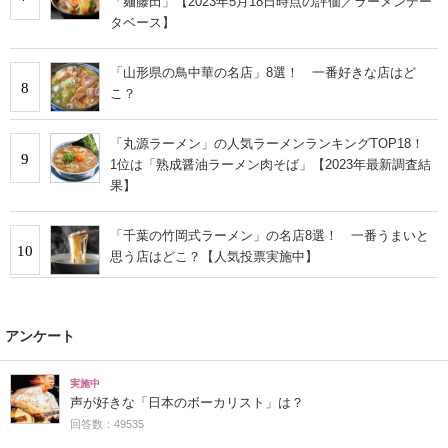
「麺藤田」【2023年5月18日時点の評価／ラーメンデー
タベース】
「山形県の鳥中華の名店」8選！ 一番好きな店はど
8
こ？
「丸源ラーメン」の人気ラーメンランキングTOP18！
9
1位は「熟成醤油ラーメン肉そば」【2023年最新調査結
果】
「千葉の竹岡式ラーメン」の名店8選！ 一番うまいと
10
思う店はどこ？【人気投票実施中】
アンケート
実施中
声が好きな「日本のボーカリスト」は？
回答数：49535