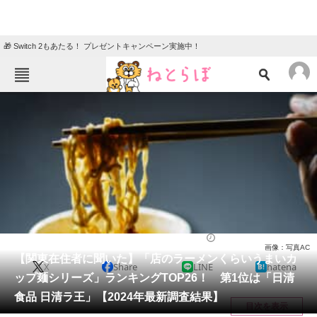
🎁 Switch 2もあたる！ プレゼントキャンペーン実施中！
ねとらぼメニュー
TOP
ニュース
エンタメ
クイズ
グルメ
地域
住まい
教育・育児
動物
リサーチ
ラーメン
2024/07/08 21:25（公開）
画像：写真AC
会員記事
【関東在住者に聞いた】「店のラーメンくらいうまいカ
X
Share
LINE
hatena
ップ麺シリーズ」ランキングTOP26！ 第1位は「日清
メディア
食品 日清ラ王」【2024年最新調査結果】
目次を表示
注目記事を集めた総合ページ