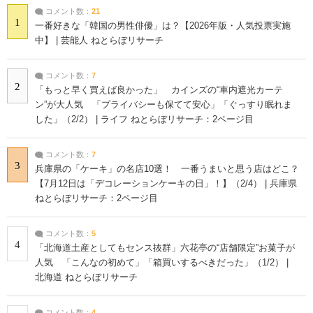
コメント数：
21
1
一番好きな「韓国の男性俳優」は？【2026年版・人気投票実施
中】 | 芸能人 ねとらぼリサーチ
コメント数：
7
2
「もっと早く買えば良かった」 カインズの“車内遮光カーテ
ン”が大人気 「プライバシーも保てて安心」「ぐっすり眠れま
した」（2/2） | ライフ ねとらぼリサーチ：2ページ目
コメント数：
7
3
兵庫県の「ケーキ」の名店10選！ 一番うまいと思う店はどこ？
【7月12日は「デコレーションケーキの日」！】（2/4） | 兵庫県
ねとらぼリサーチ：2ページ目
コメント数：
5
4
「北海道土産としてもセンス抜群」六花亭の“店舗限定”お菓子が
人気 「こんなの初めて」「箱買いするべきだった」（1/2） |
北海道 ねとらぼリサーチ
コメント数：
4