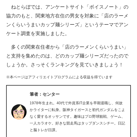
ねとらぼでは、アンケートサイト「ボイスノート」の
ITの今と未来を見通す
協力のもと、関東地方在住の男女を対象に「店のラーメ
ンくらいうまいカップ麺シリーズ」というテーマでアン
スマホと通信の最新トレンド
ケート調査を実施しました。
進化するPCとデバイスの未来
多くの関東在住者から「店のラーメンくらいうまい」
好きが集まる 比べて選べる
と支持を集めたのは、どのカップ麺シリーズだったので
しょうか。さっそくランキングを見ていきましょう！
ビジネスと働き方のヒント
※本ページはアフィリエイトプログラムによる収益を得ています
AI活用のいまが分かる
企業ITのトレンドを詳説
筆者：センター
1978年生まれ。40代で外資系IT企業を早期退職し、何故
経営リーダーのコミュニティ
かライターに転身。阪神タイガースと初代ガンダムをこよ
なく愛するオッサンです。趣味はプロ野球観戦、ゲーム、
マーケ×ITの今がよく分かる
一人カラオケ。好きな競走馬はタップダンスシチー。日記
と脳トレが日課。
ITエンジニア向け専門サイト