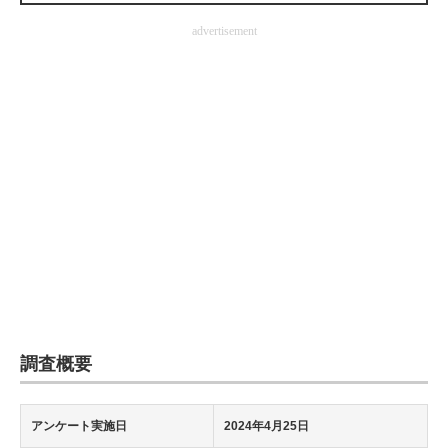
企業向けIT製品の総合サイト
advertisement
IT製品の技術・比較・事例
製造業のIT導入・活用を支援
モノづくり技術者専門サイト
エレクトロニクス専門サイト
電子設計の基本と応用
エネルギーの専門メディア
建設×テクノロジーの最前線
調査概要
ちょっと気になるネットの話題
アンケート実施日
2024年4月25日