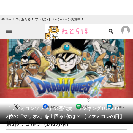
🎁 Switch 2もあたる！ プレゼントキャンペーン実施中！
ねとらぼメニュー
TOP
ニュース
エンタメ
クイズ
グルメ
地域
住まい
教育・育児
動物
リサーチ
ゲーム
2021/07/15 11:30（公開）
X
Share
LINE
hatena
会員記事
「ファミコンソフト」の歴代売上ランキングTOP30！
2位の「マリオ3」を上回る1位は？ 【ファミコンの日】
メディア
第5位：ゴルフ（246万本）
注目記事を集めた総合ページ