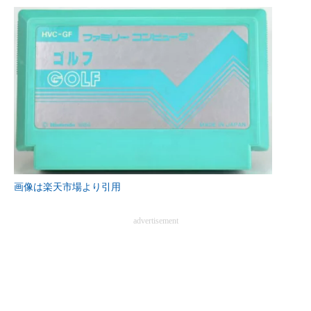
ITの今と未来を見通す
スマホと通信の最新トレンド
進化するPCとデバイスの未来
好きが集まる 比べて選べる
ビジネスと働き方のヒント
AI活用のいまが分かる
画像は楽天市場より引用
企業ITのトレンドを詳説
advertisement
経営リーダーのコミュニティ
マーケ×ITの今がよく分かる
ITエンジニア向け専門サイト