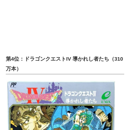
企業向けIT製品の総合サイト
IT製品の技術・比較・事例
製造業のIT導入・活用を支援
モノづくり技術者専門サイト
エレクトロニクス専門サイト
第4位：ドラゴンクエストIV 導かれし者たち（310
万本）
電子設計の基本と応用
エネルギーの専門メディア
建設×テクノロジーの最前線
ちょっと気になるネットの話題