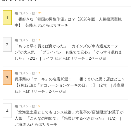
コメント数：
21
1
一番好きな「韓国の男性俳優」は？【2026年版・人気投票実施
中】 | 芸能人 ねとらぼリサーチ
コメント数：
7
2
「もっと早く買えば良かった」 カインズの“車内遮光カーテ
ン”が大人気 「プライバシーも保てて安心」「ぐっすり眠れま
した」（2/2） | ライフ ねとらぼリサーチ：2ページ目
コメント数：
7
3
兵庫県の「ケーキ」の名店10選！ 一番うまいと思う店はどこ？
【7月12日は「デコレーションケーキの日」！】（2/4） | 兵庫県
ねとらぼリサーチ：2ページ目
コメント数：
5
4
「北海道土産としてもセンス抜群」六花亭の“店舗限定”お菓子が
人気 「こんなの初めて」「箱買いするべきだった」（1/2） |
北海道 ねとらぼリサーチ