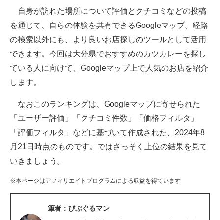
自身が訪れた場所について評価とクチコミなどの投稿
ITの今と未来を見通す
を通じて、自らの体験を共有できるGoogleマップ。経路
の検索以外にも、より良いお店探しのツールとして活用
スマホと通信の最新トレンド
できます。今回は大分県でおすすめのカツカレーを探し
進化するPCとデバイスの未来
ている人に向けて、Googleマップ上で人気のお店を紹介
します。
好きが集まる 比べて選べる
なおこのランキングは、Googleマップに寄せられた
ビジネスと働き方のヒント
「ユーザー評価」「クチコミ件数」「価格フィルタ」
AI活用のいまが分かる
「評価フィルタ」などに基づいて作成された、2024年8
月21日時点のものです。ではさっそく上位の結果を見て
企業ITのトレンドを詳説
いきましょう。
経営リーダーのコミュニティ
※本ページはアフィリエイトプログラムによる収益を得ています
マーケ×ITの今がよく分かる
筆者：びぶぐるマン
ITエンジニア向け専門サイト