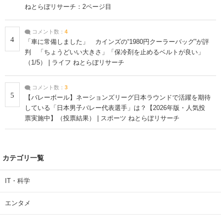
ねとらぼリサーチ：2ページ目
コメント数：
4
4
「車に常備しました」 カインズの“1980円クーラーバッグ”が評
判 「ちょうどいい大きさ」「保冷剤を止めるベルトが良い」
（1/5） | ライフ ねとらぼリサーチ
コメント数：
3
5
【バレーボール】ネーションズリーグ日本ラウンドで活躍を期待
している「日本男子バレー代表選手」は？【2026年版・人気投
票実施中】（投票結果） | スポーツ ねとらぼリサーチ
カテゴリ一覧
IT・科学
エンタメ