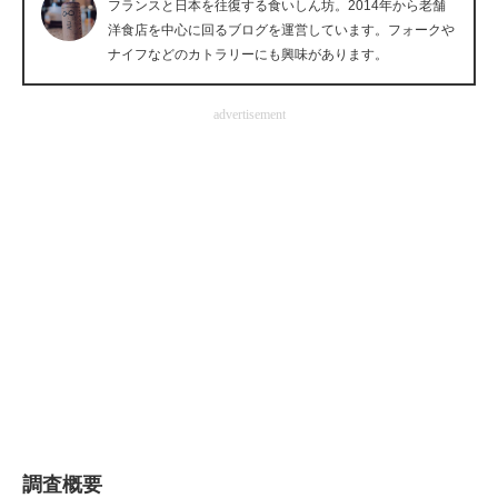
フランスと日本を往復する食いしん坊。2014年から老舗
企業向けIT製品の総合サイト
洋食店を中心に回るブログを運営しています。フォークや
ナイフなどのカトラリーにも興味があります。
IT製品の技術・比較・事例
advertisement
製造業のIT導入・活用を支援
モノづくり技術者専門サイト
エレクトロニクス専門サイト
電子設計の基本と応用
エネルギーの専門メディア
建設×テクノロジーの最前線
ちょっと気になるネットの話題
調査概要