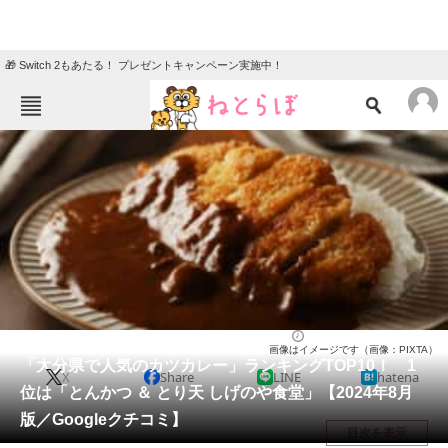
🎁 Switch 2もあたる！ プレゼントキャンペーン実施中！
ねとらぼメニュー
TOP
ニュース
エンタメ
クイズ
グルメ
地域
住まい
教育・育児
動物
リサーチ
大分県
2024/08/25 12:15（公開）
画像はイメージです（画像：PIXTA）
会員記事
「大分県で人気のカツカレー」ランキングTOP10！ 1
X
Share
LINE
hatena
位は「とんかつ ＆ とり天 しげのや食堂」【2024年8月
メディア
版／Googleクチコミ】
目次を表示
注目記事を集めた総合ページ