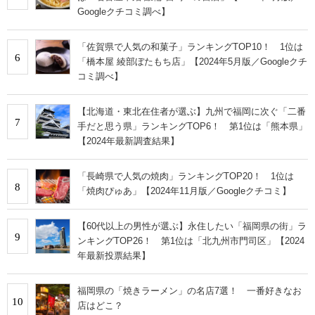
Googleクチコミ調べ】
「佐賀県で人気の和菓子」ランキングTOP10！ 1位は
6
「橋本屋 綾部ぼたもち店」【2024年5月版／Googleクチ
コミ調べ】
【北海道・東北在住者が選ぶ】九州で福岡に次ぐ「二番
7
手だと思う県」ランキングTOP6！ 第1位は「熊本県」
【2024年最新調査結果】
「長崎県で人気の焼肉」ランキングTOP20！ 1位は
8
「焼肉ぴゅあ」【2024年11月版／Googleクチコミ】
【60代以上の男性が選ぶ】永住したい「福岡県の街」ラ
9
ンキングTOP26！ 第1位は「北九州市門司区」【2024
年最新投票結果】
福岡県の「焼きラーメン」の名店7選！ 一番好きなお
10
店はどこ？