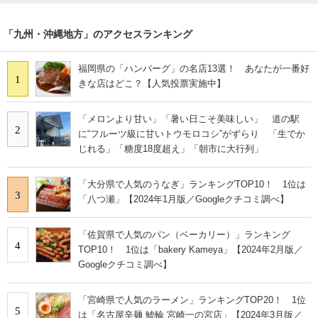
「九州・沖縄地方」のアクセスランキング
福岡県の「ハンバーグ」の名店13選！ あなたが一番好
1
きな店はどこ？【人気投票実施中】
「メロンより甘い」「暑い日こそ美味しい」 道の駅
2
に“フルーツ級に甘いトウモロコシ”がずらり 「生でか
じれる」「糖度18度超え」「朝市に大行列」
「大分県で人気のうなぎ」ランキングTOP10！ 1位は
3
「八つ瀬」【2024年1月版／Googleクチコミ調べ】
「佐賀県で人気のパン（ベーカリー）」ランキング
4
TOP10！ 1位は「bakery Kameya」【2024年2月版／
Googleクチコミ調べ】
「宮崎県で人気のラーメン」ランキングTOP20！ 1位
5
は「名古屋辛麺 鯱輪 宮崎一の宮店」【2024年3月版／