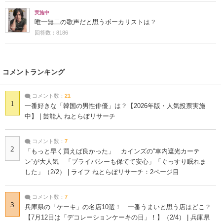
実施中
唯一無二の歌声だと思うボーカリストは？
回答数：8186
コメントランキング
コメント数：
21
1
一番好きな「韓国の男性俳優」は？【2026年版・人気投票実施
中】 | 芸能人 ねとらぼリサーチ
コメント数：
7
2
「もっと早く買えば良かった」 カインズの“車内遮光カーテ
ン”が大人気 「プライバシーも保てて安心」「ぐっすり眠れま
した」（2/2） | ライフ ねとらぼリサーチ：2ページ目
コメント数：
7
3
兵庫県の「ケーキ」の名店10選！ 一番うまいと思う店はどこ？
【7月12日は「デコレーションケーキの日」！】（2/4） | 兵庫県