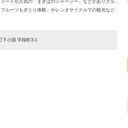
ェラートが人気の「まきばのジャージー」などがありグル
「フルーツもぎとり体験」やレンタサイクルでの観光など
町下小国 字桜町3-1