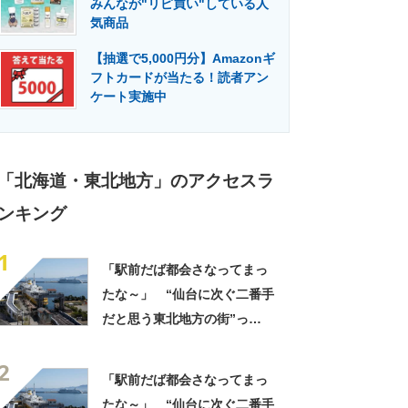
みんなが"リピ買い"している人
門メディア
建設×テクノロジーの最前線
気商品
【抽選で5,000円分】Amazonギ
フトカードが当たる！読者アン
ケート実施中
「北海道・東北地方」のアクセスラ
ンキング
1
「駅前だば都会さなってまっ
たな～」 “仙台に次ぐ二番手
だと思う東北地方の街”っ
て？ ランキング上位に「ち
2
ょうどよく都会と田舎が混じ
「駅前だば都会さなってまっ
ってる」「コンパクトにまと
たな～」 “仙台に次ぐ二番手