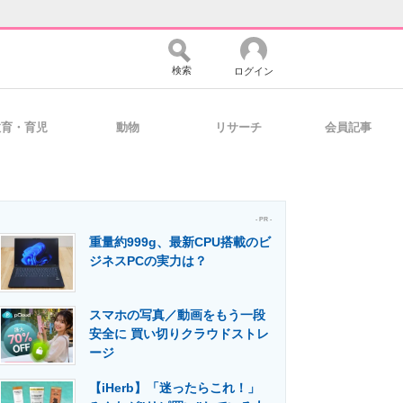
検索
ログイン
教育・育児
動物
リサーチ
会員記事
バイスの未来
好きが集まる 比べて選べる
- PR -
重量約999g、最新CPU搭載のビ
コミュニティ
マーケ×ITの今がよく分かる
ジネスPCの実力は？
スマホの写真／動画をもう一段
・活用を支援
安全に 買い切りクラウドストレ
ージ
【iHerb】「迷ったらこれ！」