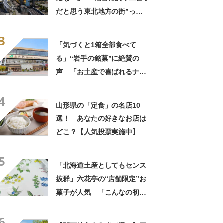
まったいい街」の声
だと思う東北地方の街”っ
て？ ランキング上位に「ち
3
ょうどよく都会と田舎が混じ
「気づくと1箱全部食べて
ってる」「コンパクトにまと
る」“岩手の銘菓”に絶賛の
まったいい街」の声
声 「お土産で喜ばれるナン
バーワン」「会社や友達から
4
毎回大好評」
山形県の「定食」の名店10
選！ あなたの好きなお店は
どこ？【人気投票実施中】
5
「北海道土産としてもセンス
抜群」六花亭の“店舗限定”お
菓子が人気 「こんなの初め
て」「箱買いするべきだっ
6
た」