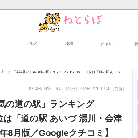
グルメ
地域
住まい
と未来を見通す
スマホと通信の最新トレンド
進化するPCとデ
島県
>
「福島県で人気の道の駅」ランキングTOP10！ 1位は「道の駅 あいづ 湯川・会津坂下」【2024年8月版／Googleクチコミ】
のいまが分かる
企業ITのトレンドを詳説
経営リーダーの
2024/08/26 19:35（公開）
2024/08/26 19:35（更新）
気の道の駅」ランキング
T製品の総合サイト
IT製品の技術・比較・事例
製造業のIT導入
1位は「道の駅 あいづ 湯川・会津
4年8月版／Googleクチコミ】