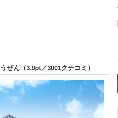
ぜん（3.9pt／3001クチコミ）