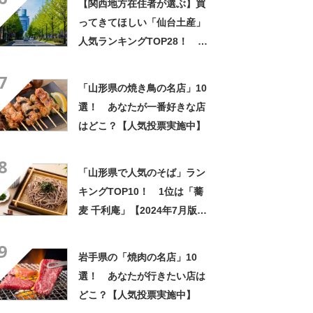
【関西地方在住者が選ぶ】買
ってきてほしい「仙台土産」
人気ランキングTOP28！ 第
1位は「づんだ餅」と「ずんだ
7
餅」【2026年最新調査結果】
「山形県の焼き鳥の名店」10
選！ あなたが一番好きな店
はどこ？【人気投票実施中】
8
「山形県で人気のそば」ラン
キングTOP10！ 1位は「蕎
麦 千利庵」【2024年7月版／
Googleクチコミ】
9
岩手県の「焼肉の名店」10
選！ あなたが行きたい店は
どこ？【人気投票実施中】