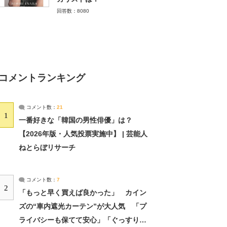
回答数：8080
コメントランキング
コメント数：
21
1
一番好きな「韓国の男性俳優」は？
【2026年版・人気投票実施中】 | 芸能人
ねとらぼリサーチ
コメント数：
7
2
「もっと早く買えば良かった」 カイン
ズの“車内遮光カーテン”が大人気 「プ
ライバシーも保てて安心」「ぐっすり眠