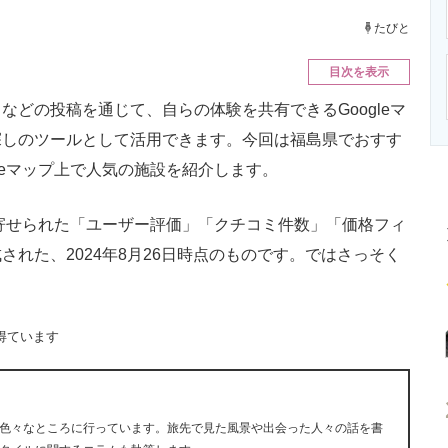
ニクス専門サイト
電子設計の基本と応用
エネルギーの専
たびと
目次を表示
どの投稿を通じて、自らの体験を共有できるGoogleマ
探しのツールとして活用できます。今回は福島県でおすす
leマップ上で人気の施設を紹介します。
に寄せられた「ユーザー評価」「クチコミ件数」「価格フィ
れた、2024年8月26日時点のものです。ではさっそく
得ています
色々なところに行っています。旅先で見た風景や出会った人々の話を書