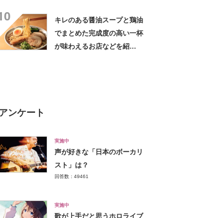
10
キレのある醤油スープと鶏油
でまとめた完成度の高い一杯
が味わえるお店などを紹
介！ 青森県の「醤油ラーメ
ン」の名店10選！
アンケート
実施中
声が好きな「日本のボーカリ
スト」は？
回答数：49461
実施中
歌が上手だと思うホロライブ