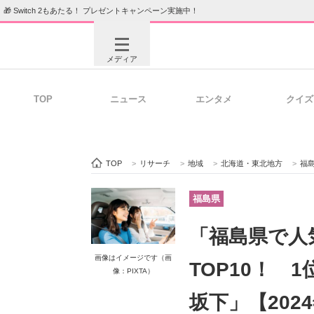
🎁 Switch 2もあたる！ プレゼントキャンペーン実施中！
メディア
TOP
ニュース
エンタメ
クイズ
注目記事を集めた総合ページ
ITの今
TOP
>
リサーチ
>
地域
>
北海道・東北地方
>
福
ビジネスと働き方のヒント
AI活用
福島県
「福島県で人
ITエンジニア向け専門サイト
企業向けI
画像はイメージです（画
TOP10！ 
像：PIXTA）
坂下」【202