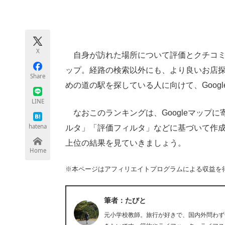
モノづくり技術者専門サイト
エレクトロ
X
自身が訪れた場所について評価とクチコミな
ちょっと気になるネットの話題
ップ。経路の検索以外にも、より良いお店
Share
めの道の駅を探している人に向けて、Goog
LINE
なおこのランキングは、Googleマップ
hatena
ルタ」「評価フィルタ」などに基づいて作成さ
上位の結果を見ていきましょう。
Home
※本ページはアフィリエイトプログラムによる収益を
筆者：たびと
元小学校教師。旅行が好きで、国内外問わず