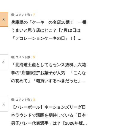
れました」（2/2） | ライフ ねとらぼリ
サーチ：2ページ目
コメント数：
7
3
兵庫県の「ケーキ」の名店10選！ 一番
うまいと思う店はどこ？【7月12日は
「デコレーションケーキの日」！】
（2/4） | 兵庫県 ねとらぼリサーチ：2ペ
ージ目
コメント数：
5
4
「北海道土産としてもセンス抜群」六花
亭の“店舗限定”お菓子が人気 「こんな
の初めて」「箱買いするべきだった」
（1/2） | 北海道 ねとらぼリサーチ
コメント数：
3
5
【バレーボール】ネーションズリーグ日
本ラウンドで活躍を期待している「日本
男子バレー代表選手」は？【2026年版・
人気投票実施中】（投票結果） | スポー