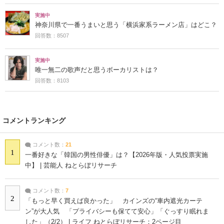
実施中
神奈川県で一番うまいと思う「横浜家系ラーメン店」はどこ？
回答数：8507
実施中
唯一無二の歌声だと思うボーカリストは？
回答数：8103
コメントランキング
コメント数：
21
1
一番好きな「韓国の男性俳優」は？【2026年版・人気投票実施
中】 | 芸能人 ねとらぼリサーチ
コメント数：
7
2
「もっと早く買えば良かった」 カインズの“車内遮光カーテ
ン”が大人気 「プライバシーも保てて安心」「ぐっすり眠れま
した」（2/2） | ライフ ねとらぼリサーチ：2ページ目