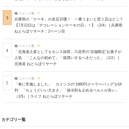
コメント数：
7
3
兵庫県の「ケーキ」の名店10選！ 一番うまいと思う店はどこ？
【7月12日は「デコレーションケーキの日」！】（2/4） | 兵庫県
ねとらぼリサーチ：2ページ目
コメント数：
5
4
「北海道土産としてもセンス抜群」六花亭の“店舗限定”お菓子が
人気 「こんなの初めて」「箱買いするべきだった」（1/2） |
北海道 ねとらぼリサーチ
コメント数：
4
5
「車に常備しました」 カインズの“1980円クーラーバッグ”が評
判 「ちょうどいい大きさ」「保冷剤を止めるベルトが良い」
（1/5） | ライフ ねとらぼリサーチ
カテゴリ一覧