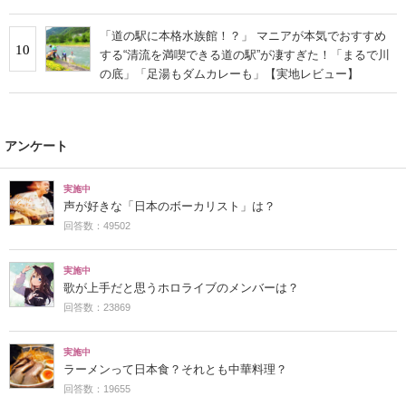
「道の駅に本格水族館！？」 マニアが本気でおすすめ
10
する“清流を満喫できる道の駅”が凄すぎた！「まるで川
の底」「足湯もダムカレーも」【実地レビュー】
アンケート
実施中
声が好きな「日本のボーカリスト」は？
回答数：49502
実施中
歌が上手だと思うホロライブのメンバーは？
回答数：23869
実施中
ラーメンって日本食？それとも中華料理？
回答数：19655