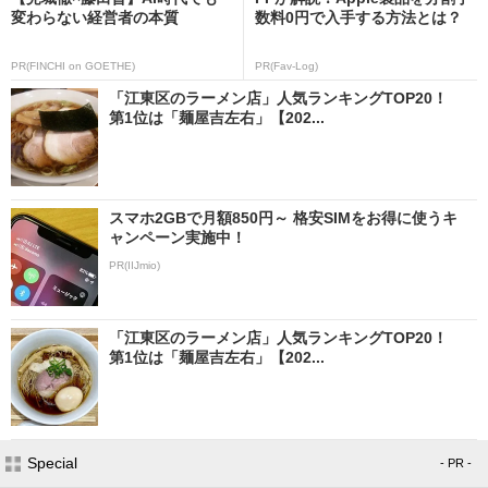
変わらない経営者の本質
数料0円で入手する方法とは？
PR(FINCHI on GOETHE)
PR(Fav-Log)
「江東区のラーメン店」人気ランキングTOP20！
第1位は「麺屋吉左右」【202...
スマホ2GBで月額850円～ 格安SIMをお得に使うキ
ャンペーン実施中！
PR(IIJmio)
「江東区のラーメン店」人気ランキングTOP20！
第1位は「麺屋吉左右」【202...
Special
- PR -