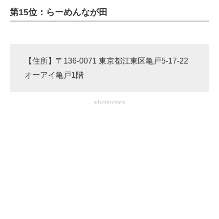
第15位：らーめんなが田
ITの今と未来を見通す
スマホと通信の最新トレンド
【住所】〒136-0071 東京都江東区亀戸5-17-22
進化するPCとデバイスの未来
オーアイ亀戸1階
好きが集まる 比べて選べる
advertisement
ビジネスと働き方のヒント
AI活用のいまが分かる
企業ITのトレンドを詳説
経営リーダーのコミュニティ
マーケ×ITの今がよく分かる
ITエンジニア向け専門サイト