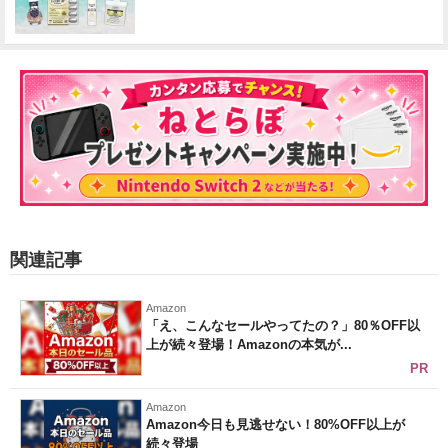
関連記事
Amazon
「え、こんなセールやってたの？」80％OFF以
上が続々登場！Amazonの本気が...
PR
Amazon
Amazon今日も見逃せない！80%OFF以上が
続々登場