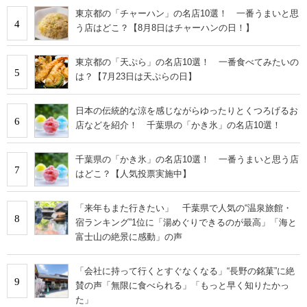
東京都の「チャーハン」の名店10選！ 一番うまいと思
4
う店はどこ？【8月8日はチャーハンの日！】
東京都の「天ぷら」の名店10選！ 一番食べてみたいの
5
は？【7月23日は天ぷらの日】
日本の伝統的な涼を感じながらゆったりとくつろげるお
6
店などを紹介！ 千葉県の「かき氷」の名店10選！
千葉県の「かき氷」の名店10選！ 一番うまいと思う店
7
はどこ？【人気投票実施中】
「来年もまた行きたい」 千葉県で人気の“温泉旅館・
8
宿ランキング”1位に「湯めぐりできるのが最高」「海と
富士山の絶景に感動」の声
「会社に持って行くとすぐなくなる」“長野の銘菓”に絶
9
賛の声「無限に食べられる」「もっと早く知りたかっ
た」