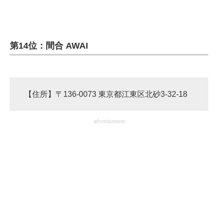
企業向けIT製品の総合サイト
IT製品の技術・比較・事例
第14位：間合 AWAI
製造業のIT導入・活用を支援
モノづくり技術者専門サイト
【住所】〒136-0073 東京都江東区北砂3-32-18
エレクトロニクス専門サイト
電子設計の基本と応用
advertisement
エネルギーの専門メディア
建設×テクノロジーの最前線
ちょっと気になるネットの話題