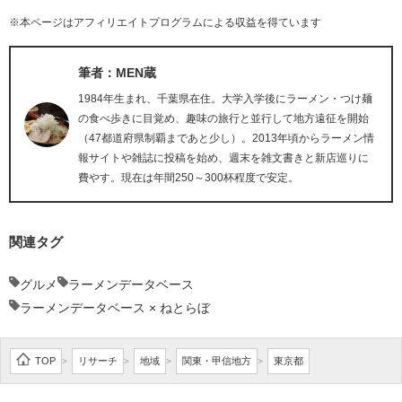
※本ページはアフィリエイトプログラムによる収益を得ています
筆者：MEN蔵
1984年生まれ、千葉県在住。大学入学後にラーメン・つけ麺
の食べ歩きに目覚め、趣味の旅行と並行して地方遠征を開始
（47都道府県制覇まであと少し）。2013年頃からラーメン情
報サイトや雑誌に投稿を始め、週末を雑文書きと新店巡りに
費やす。現在は年間250～300杯程度で安定。
関連タグ
グルメ
ラーメンデータベース
ラーメンデータベース × ねとらぼ
TOP
リサーチ
地域
関東・甲信地方
東京都
>
>
>
>