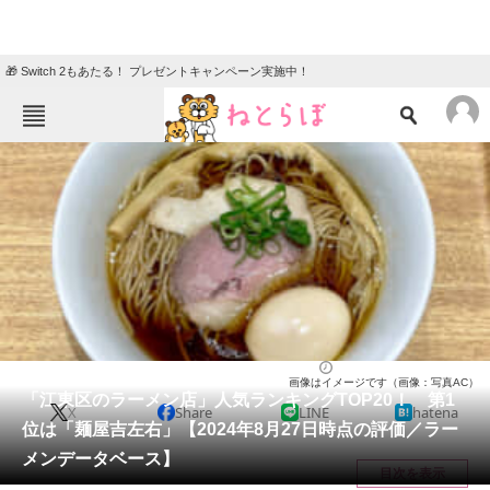
🎁 Switch 2もあたる！ プレゼントキャンペーン実施中！
ねとらぼメニュー
TOP
ニュース
エンタメ
クイズ
グルメ
地域
住まい
教育・育児
動物
リサーチ
東京都
2024/08/27 13:40（公開）
画像はイメージです（画像：写真AC）
会員記事
「江東区のラーメン店」人気ランキングTOP20！ 第1
X
Share
LINE
hatena
位は「麺屋吉左右」【2024年8月27日時点の評価／ラー
メディア
メンデータベース】
目次を表示
注目記事を集めた総合ページ