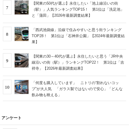
【関東の50代が選ぶ】永住したい「池上線沿いの街
7
（駅）」人気ランキングTOP15！ 第1位は「洗足池」
と「蒲田」【2026年最新調査結果】
「西武池袋線」沿線で住みやすいと思う街ランキング
8
TOP28！ 第1位は「石神井公園」【2024年最新調査結
果】
【関東の30～40代が選ぶ】永住したいと思う「JR中央
9
線沿いの街（駅）」ランキングTOP22！ 第1位は「吉
祥寺」【2026年最新調査結果】
「何度も購入しています」 ニトリの“割れないコッ
10
プ”が大人気 「ガラス製ではないので安心」「どんな
飲み物も映える」
アンケート