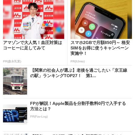
アマゾンで大人気！血圧対策は
スマホ2GBで月額850円～ 格安
コーヒーに足してみて
SIMをお得に使うキャンペーン
実施中！
PR(森永乳業)
PR(IIJmio)
【関東の社会人が選ぶ】老後を過ごしたい「京王線
の駅」ランキングTOP27！ 第1...
FPが解説！Apple製品を分割手数料0円で入手する
方法とは？
PR(Fav-Log)