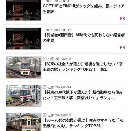
FINCHI on GOETHE
GOETHEとFINCHIがタッグを組み、新メディア
を創設
PR
FINCHI on GOETHE
【見城徹×藤田晋】AI時代でも変わらない経営者
の本質
PR
公開 2024/09/26
【関東の社会人が選ぶ】老後を過ごしたい「京
王線の駅」ランキングTOP27！ 第1...
公開 2024/05/14
【関東の30代以下が選んだ】新宿勤務なら住み
たい「京王線の駅（新宿以外）」ランキ...
公開 2024/08/09
【60～70代の都民が選ぶ】住みやすそうな「京
王線沿いの駅」ランキングTOP24...