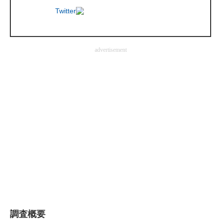
Twitter
企業向けIT製品の総合サイト
IT製品の技術・比較・事例
advertisement
製造業のIT導入・活用を支援
モノづくり技術者専門サイト
エレクトロニクス専門サイト
電子設計の基本と応用
エネルギーの専門メディア
建設×テクノロジーの最前線
ちょっと気になるネットの話題
調査概要