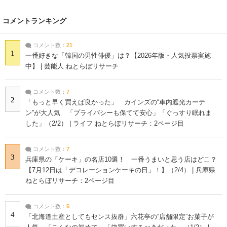
コメントランキング
コメント数：
21
1
一番好きな「韓国の男性俳優」は？【2026年版・人気投票実施
中】 | 芸能人 ねとらぼリサーチ
コメント数：
7
2
「もっと早く買えば良かった」 カインズの“車内遮光カーテ
ン”が大人気 「プライバシーも保てて安心」「ぐっすり眠れま
した」（2/2） | ライフ ねとらぼリサーチ：2ページ目
コメント数：
7
3
兵庫県の「ケーキ」の名店10選！ 一番うまいと思う店はどこ？
【7月12日は「デコレーションケーキの日」！】（2/4） | 兵庫県
ねとらぼリサーチ：2ページ目
コメント数：
5
4
「北海道土産としてもセンス抜群」六花亭の“店舗限定”お菓子が