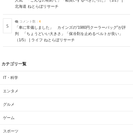
人気 「こんなの初めて」「箱買いするべきだった」（1/2） |
北海道 ねとらぼリサーチ
コメント数：
4
5
「車に常備しました」 カインズの“1980円クーラーバッグ”が評
判 「ちょうどいい大きさ」「保冷剤を止めるベルトが良い」
（1/5） | ライフ ねとらぼリサーチ
カテゴリ一覧
IT・科学
エンタメ
グルメ
ゲーム
スポーツ