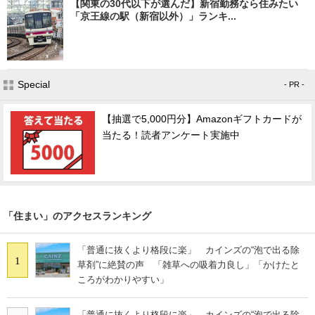
【関東の30代以下が選んだ】新宿勤務なら住みたい
「京王線の駅（新宿以外）」ランキ...
Special
- PR -
【抽選で5,000円分】Amazonギフトカードが
当たる！読者アンケート実施中
「住まい」のアクセスランキング
「普通に抜くより格段に楽」 カインズの“泡で出る除
1
草剤”に絶賛の声 「雑草への吸着力良し」「かけたと
ころがわかりやすい」
「普通に抜くより格段に楽」 カインズの“泡で出る除