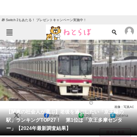
🎁 Switch 2もあたる！ プレゼントキャンペーン実施中！
ねとらぼメニュー
TOP
ニュース
エンタメ
クイズ
グルメ
地域
住まい
教育・育児
動物
リサーチ
住まい
2024/09/26 20:30（公開）
画像：写真AC
会員記事
【関東の社会人が選ぶ】老後を過ごしたい「京王線の
X
Share
LINE
hatena
駅」ランキングTOP27！ 第1位は「京王多摩センタ
メディア
ー」【2024年最新調査結果】
目次を表示
注目記事を集めた総合ページ