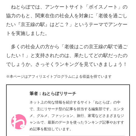
ねとらぼでは、アンケートサイト「ボイスノート」の
ITの今と未来を見通す
協力のもと、関東在住の社会人を対象に「老後を過ごし
たい『京王線の駅』はどこ？」というテーマでアンケー
スマホと通信の最新トレンド
トを実施しました。
進化するPCとデバイスの未来
多くの社会人の方から「老後はこの京王線の駅で過ご
好きが集まる 比べて選べる
したい！」と支持されたのは、果たしてどの駅だったの
でしょうか。さっそくランキングを見ていきましょう！
ビジネスと働き方のヒント
※本ページはアフィリエイトプログラムによる収益を得ています
AI活用のいまが分かる
企業ITのトレンドを詳説
筆者：ねとらぼリサーチ
ネット上の旬な情報を紹介するサイト「ねとらぼ」の中
経営リーダーのコミュニティ
で、主にリサーチ型の記事を担当する編集部です。エンタ
メ、グルメ、ファッション、旅行、家電などさまざまなジ
マーケ×ITの今がよく分かる
ャンルで、最新のデータを使ったランキング記事やおすす
め記事を配信しています。
ITエンジニア向け専門サイト