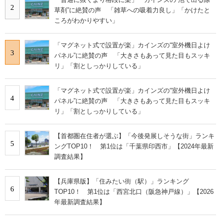
2
草剤”に絶賛の声 「雑草への吸着力良し」「かけたと
ころがわかりやすい」
「マグネット式で設置が楽」カインズの“室外機日よけ
3
パネル”に絶賛の声 「大きさもあって見た目もスッキ
リ」「割としっかりしている」
「マグネット式で設置が楽」カインズの“室外機日よけ
4
パネル”に絶賛の声 「大きさもあって見た目もスッキ
リ」「割としっかりしている」
【首都圏在住者が選ぶ】「今後発展しそうな街」ランキ
5
ングTOP10！ 第1位は「千葉県印西市」【2024年最新
調査結果】
【兵庫県版】「住みたい街（駅）」ランキング
6
TOP10！ 第1位は「西宮北口（阪急神戸線）」【2026
年最新調査結果】