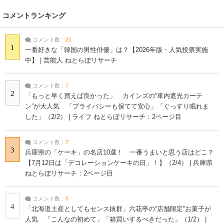
コメントランキング
コメント数：
21
1
一番好きな「韓国の男性俳優」は？【2026年版・人気投票実施
中】 | 芸能人 ねとらぼリサーチ
コメント数：
7
2
「もっと早く買えば良かった」 カインズの“車内遮光カーテ
ン”が大人気 「プライバシーも保てて安心」「ぐっすり眠れま
した」（2/2） | ライフ ねとらぼリサーチ：2ページ目
コメント数：
7
3
兵庫県の「ケーキ」の名店10選！ 一番うまいと思う店はどこ？
【7月12日は「デコレーションケーキの日」！】（2/4） | 兵庫県
ねとらぼリサーチ：2ページ目
コメント数：
5
4
「北海道土産としてもセンス抜群」六花亭の“店舗限定”お菓子が
人気 「こんなの初めて」「箱買いするべきだった」（1/2） |