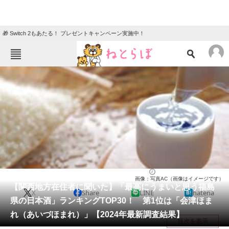
🎁 Switch 2もあたる！ プレゼントキャンペーン実施中！
ねとらぼメニュー
TOP
ニュース
エンタメ
クイズ
グルメ
地域
住まい
教育・育児
動物
リサーチ
福島県
2024/10/16 20:50（公開）
画像：写真AC（画像はイメージです）
会員記事
【関西地方在住者に聞いた】「最高にうまいと思う福島
X
Share
LINE
hatena
県の日本酒」ランキングTOP30！ 第1位は「会津ほま
メディア
れ（あいづほまれ）」【2024年最新調査結果】
目次を表示
注目記事を集めた総合ページ