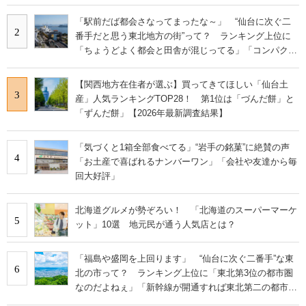
にまとまったいい街」の声
「駅前だば都会さなってまったな～」 “仙台に次ぐ二
2
番手だと思う東北地方の街”って？ ランキング上位に
「ちょうどよく都会と田舎が混じってる」「コンパクト
にまとまったいい街」の声
【関西地方在住者が選ぶ】買ってきてほしい「仙台土
3
産」人気ランキングTOP28！ 第1位は「づんだ餅」と
「ずんだ餅」【2026年最新調査結果】
「気づくと1箱全部食べてる」“岩手の銘菓”に絶賛の声
4
「お土産で喜ばれるナンバーワン」「会社や友達から毎
回大好評」
北海道グルメが勢ぞろい！ 「北海道のスーパーマーケ
5
ット」10選 地元民が通う人気店とは？
「福島や盛岡を上回ります」 “仙台に次ぐ二番手”な東
6
北の市って？ ランキング上位に「東北第3位の都市圏
なのだよねぇ」「新幹線が開通すれば東北第二の都市も
夢ではない」の声