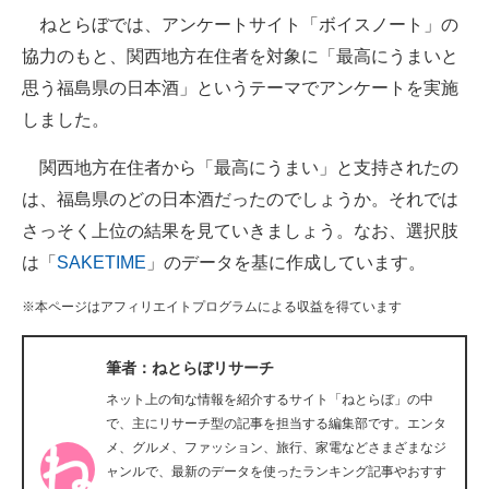
ねとらぼでは、アンケートサイト「ボイスノート」の
ITの今と未来を見通す
協力のもと、関西地方在住者を対象に「最高にうまいと
思う福島県の日本酒」というテーマでアンケートを実施
スマホと通信の最新トレンド
しました。
進化するPCとデバイスの未来
関西地方在住者から「最高にうまい」と支持されたの
好きが集まる 比べて選べる
は、福島県のどの日本酒だったのでしょうか。それでは
さっそく上位の結果を見ていきましょう。なお、選択肢
ビジネスと働き方のヒント
は「
SAKETIME
」のデータを基に作成しています。
AI活用のいまが分かる
※本ページはアフィリエイトプログラムによる収益を得ています
企業ITのトレンドを詳説
筆者：ねとらぼリサーチ
経営リーダーのコミュニティ
ネット上の旬な情報を紹介するサイト「ねとらぼ」の中
マーケ×ITの今がよく分かる
で、主にリサーチ型の記事を担当する編集部です。エンタ
メ、グルメ、ファッション、旅行、家電などさまざまなジ
ITエンジニア向け専門サイト
ャンルで、最新のデータを使ったランキング記事やおすす