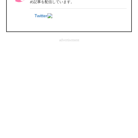
め記事を配信しています。
企業向けIT製品の総合サイト
Twitter
IT製品の技術・比較・事例
製造業のIT導入・活用を支援
advertisement
モノづくり技術者専門サイト
エレクトロニクス専門サイト
電子設計の基本と応用
エネルギーの専門メディア
建設×テクノロジーの最前線
ちょっと気になるネットの話題