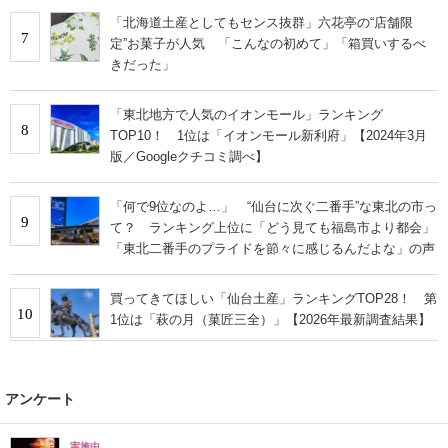
「北海道土産としてもセンス抜群」六花亭の“店舗限
7
定”お菓子が人気 「こんなの初めて」「箱買いするべ
きだった」
「東北地方で人気のイオンモール」ランキング
8
TOP10！ 1位は「イオンモール新利府」【2024年3月
版／Googleクチコミ調べ】
「何で9位なのよ…」 “仙台に次ぐ二番手”な東北の市っ
9
て？ ランキング上位に「どう見ても福島市より都会」
「東北二番手のプライドを節々に感じるんだよな」の声
買ってきてほしい「仙台土産」ランキングTOP28！ 第
10
1位は「萩の月（菓匠三全）」【2026年最新調査結果】
アンケート
実施中