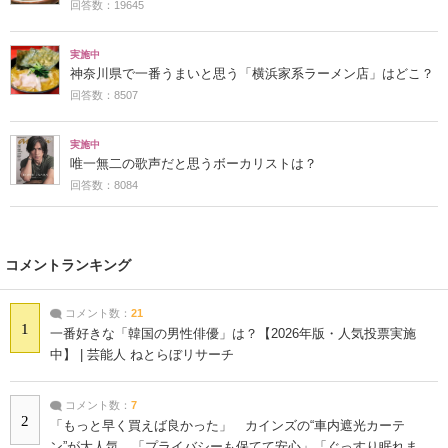
回答数：19645
実施中
神奈川県で一番うまいと思う「横浜家系ラーメン店」はどこ？
回答数：8507
実施中
唯一無二の歌声だと思うボーカリストは？
回答数：8084
コメントランキング
コメント数：
21
1
一番好きな「韓国の男性俳優」は？【2026年版・人気投票実施
中】 | 芸能人 ねとらぼリサーチ
コメント数：
7
2
「もっと早く買えば良かった」 カインズの“車内遮光カーテ
ン”が大人気 「プライバシーも保てて安心」「ぐっすり眠れま