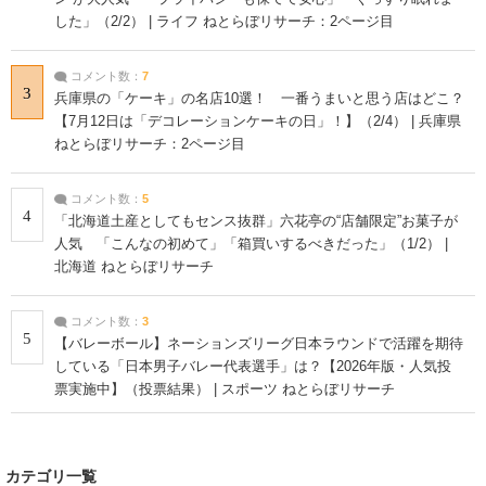
した」（2/2） | ライフ ねとらぼリサーチ：2ページ目
コメント数：
7
3
兵庫県の「ケーキ」の名店10選！ 一番うまいと思う店はどこ？
【7月12日は「デコレーションケーキの日」！】（2/4） | 兵庫県
ねとらぼリサーチ：2ページ目
コメント数：
5
4
「北海道土産としてもセンス抜群」六花亭の“店舗限定”お菓子が
人気 「こんなの初めて」「箱買いするべきだった」（1/2） |
北海道 ねとらぼリサーチ
コメント数：
3
5
【バレーボール】ネーションズリーグ日本ラウンドで活躍を期待
している「日本男子バレー代表選手」は？【2026年版・人気投
票実施中】（投票結果） | スポーツ ねとらぼリサーチ
カテゴリ一覧