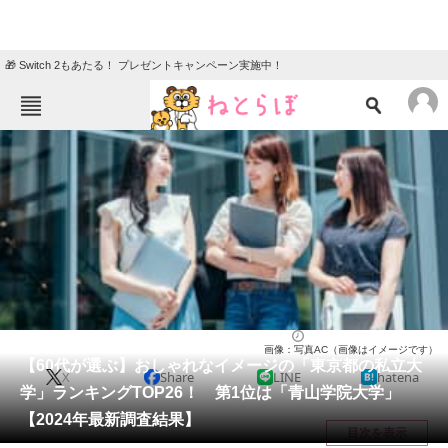
🎁 Switch 2もあたる！ プレゼントキャンペーン実施中！
ねとらぼメニュー
TOP
ニュース
エンタメ
クイズ
グルメ
地域
住まい
教育・育児
動物
リサーチ
大学
2024/10/17 08:05（公開）
画像：写真AC（画像はイメージです）
会員記事
【60代が選ぶ】おしゃれなイメージの「東京都の私立大
X
Share
LINE
hatena
学」ランキングTOP26！ 第1位は「青山学院大学」
メディア
【2024年最新調査結果】
目次を表示
注目記事を集めた総合ページ