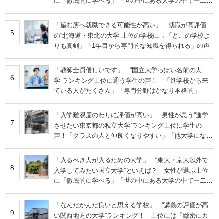
に「徹底的に学べる」「世の中にある大学の中で一二を
争うレベルの先端設備」の声
「望む所へ就職できる可能性が高い」 就職が高評価
5
の“北海道・東北の大学”上位の学校に→「どこの学校よ
りも真剣」「1年目から専門的な知識を得られる」の声
「教師全員優しいです」 “国立大学っぽい名前の大
6
学”ランキング上位に通う学生の声！ 「進学校から来
ている人がたくさん」「専門分野はかなり本格的」
「入学難易度のわりに評価が高い」 男性が思う“進学
7
させたい東京都の私立大学”ランキング上位に学生の
声！「クラスの人と仲良くなりやすい」「他大学にない
学科も」
「入るべき人が入るための大学」 “東大・京大以外で
8
入学してみたい国立大学”といえば？ 女性が選ぶ上位
に「徹底的に学べる」「世の中にある大学の中で一二を
争うレベルの先端設備」の声
「なんだかんだ良いと思える学校」 “講義の評価が高
9
い関西地方の大学”ランキング！ 上位には「緻密にカ