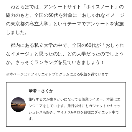
ねとらぼでは、アンケートサイト「ボイスノート」の
ITの今と未来を見通す
協力のもと、全国の60代を対象に「おしゃれなイメージ
の東京都の私立大学」というテーマでアンケートを実施
スマホと通信の最新トレンド
しました。
進化するPCとデバイスの未来
都内にある私立大学の中で、全国の60代が「おしゃれ
好きが集まる 比べて選べる
なイメージ」と思ったのは、どの大学だったのでしょう
か。さっそくランキングを見ていきましょう！
ビジネスと働き方のヒント
※本ページはアフィリエイトプログラムによる収益を得ています
AI活用のいまが分かる
企業ITのトレンドを詳説
筆者：さくか
旅行するのが生きがいになってる兼業ライター。本業はエ
経営リーダーのコミュニティ
ンジニアをしています。旅行以外にもガジェットやキャッ
シュレスも好き。マイナス6キロを目標にダイエット中で
マーケ×ITの今がよく分かる
す。
ITエンジニア向け専門サイト