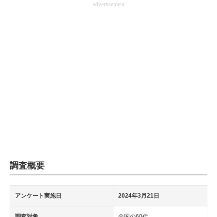
advertisement
企業向けIT製品の総合サイト
IT製品の技術・比較・事例
製造業のIT導入・活用を支援
モノづくり技術者専門サイト
エレクトロニクス専門サイト
電子設計の基本と応用
エネルギーの専門メディア
建設×テクノロジーの最前線
調査概要
ちょっと気になるネットの話題
アンケート実施日
2024年3月21日
調査対象
全国の60代