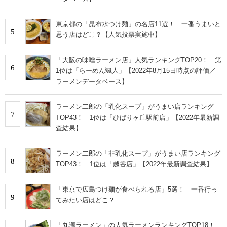
東京都の「昆布水つけ麺」の名店11選！ 一番うまいと
5
思う店はどこ？【人気投票実施中】
「大阪の味噌ラーメン店」人気ランキングTOP20！ 第
6
1位は「らーめん颯人」【2022年8月15日時点の評価／
ラーメンデータベース】
ラーメン二郎の「乳化スープ」がうまい店ランキング
7
TOP43！ 1位は「ひばりヶ丘駅前店」【2022年最新調
査結果】
ラーメン二郎の「非乳化スープ」がうまい店ランキング
8
TOP43！ 1位は「越谷店」【2022年最新調査結果】
「東京で広島つけ麺が食べられる店」5選！ 一番行っ
9
てみたい店はどこ？
「丸源ラーメン」の人気ラーメンランキングTOP18！