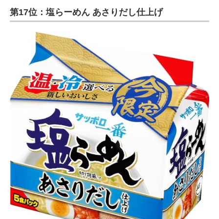
第17位：塩らーめん あさりだし仕上げ
ITの今と未来を見通す
スマホと通信の最新トレンド
進化するPCとデバイスの未来
好きが集まる 比べて選べる
ビジネスと働き方のヒント
AI活用のいまが分かる
企業ITのトレンドを詳説
経営リーダーのコミュニティ
マーケ×ITの今がよく分かる
ITエンジニア向け専門サイト