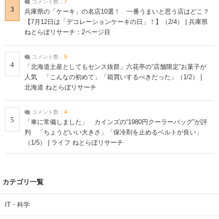
コメント数：
7
3
兵庫県の「ケーキ」の名店10選！ 一番うまいと思う店はどこ？
【7月12日は「デコレーションケーキの日」！】（2/4） | 兵庫県
ねとらぼリサーチ：2ページ目
コメント数：
5
4
「北海道土産としてもセンス抜群」六花亭の“店舗限定”お菓子が
人気 「こんなの初めて」「箱買いするべきだった」（1/2） |
北海道 ねとらぼリサーチ
コメント数：
4
5
「車に常備しました」 カインズの“1980円クーラーバッグ”が評
判 「ちょうどいい大きさ」「保冷剤を止めるベルトが良い」
（1/5） | ライフ ねとらぼリサーチ
カテゴリ一覧
IT・科学