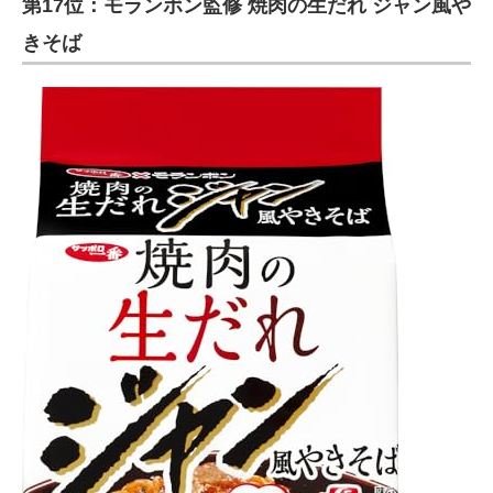
第17位：モランボン監修 焼肉の生だれ ジャン風や
きそば