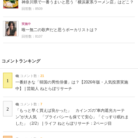
神奈川県で一番うまいと思う「横浜家系ラーメン店」はどこ？
回答数：8509
実施中
唯一無二の歌声だと思うボーカリストは？
回答数：8107
コメントランキング
コメント数：
21
1
一番好きな「韓国の男性俳優」は？【2026年版・人気投票実施
中】 | 芸能人 ねとらぼリサーチ
コメント数：
7
2
「もっと早く買えば良かった」 カインズの“車内遮光カーテ
ン”が大人気 「プライバシーも保てて安心」「ぐっすり眠れま
した」（2/2） | ライフ ねとらぼリサーチ：2ページ目