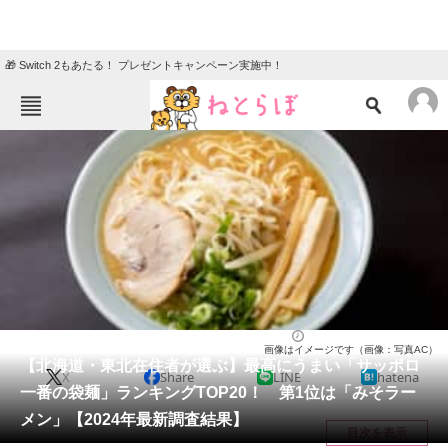
🎁 Switch 2もあたる！ プレゼントキャンペーン実施中！
ねとらぼメニュー
TOP
ニュース
エンタメ
クイズ
グルメ
地域
住まい
教育・育児
動物
リサーチ
ラーメン
2024/10/18 20:05（公開）
画像はイメージです（画像：写真AC）
会員記事
【北海道・東北在住者が選ぶ】最高にうまい「サッポロ
X
Share
LINE
hatena
一番の袋麺」ランキングTOP20！ 第1位は「みそラー
メディア
メン」【2024年最新調査結果】
目次を表示
注目記事を集めた総合ページ