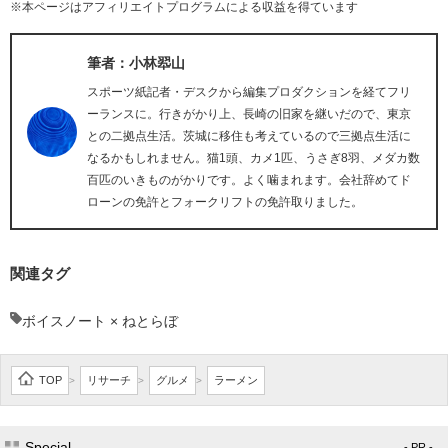
※本ページはアフィリエイトプログラムによる収益を得ています
筆者：小林翆山
スポーツ紙記者・デスクから編集プロダクションを経てフリ
ーランスに。行きがかり上、長崎の旧家を継いだので、東京
との二拠点生活。茨城に移住も考えているので三拠点生活に
なるかもしれません。猫1頭、カメ1匹、うさぎ8羽、メダカ数
百匹のいきものがかりです。よく噛まれます。会社辞めてド
ローンの免許とフォークリフトの免許取りました。
関連タグ
ボイスノート × ねとらぼ
TOP
リサーチ
グルメ
ラーメン
>
>
>
Special
- PR -