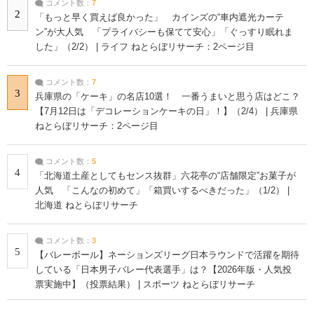
コメント数：
7
2
「もっと早く買えば良かった」 カインズの“車内遮光カーテ
ン”が大人気 「プライバシーも保てて安心」「ぐっすり眠れま
した」（2/2） | ライフ ねとらぼリサーチ：2ページ目
コメント数：
7
3
兵庫県の「ケーキ」の名店10選！ 一番うまいと思う店はどこ？
【7月12日は「デコレーションケーキの日」！】（2/4） | 兵庫県
ねとらぼリサーチ：2ページ目
コメント数：
5
4
「北海道土産としてもセンス抜群」六花亭の“店舗限定”お菓子が
人気 「こんなの初めて」「箱買いするべきだった」（1/2） |
北海道 ねとらぼリサーチ
コメント数：
3
5
【バレーボール】ネーションズリーグ日本ラウンドで活躍を期待
している「日本男子バレー代表選手」は？【2026年版・人気投
票実施中】（投票結果） | スポーツ ねとらぼリサーチ