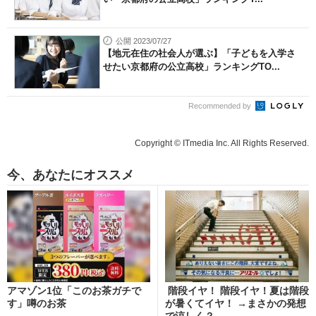
公開 2023/07/27
【地元在住の社会人が選ぶ】「子どもを入学さ
せたい京都府の公立高校」ランキングTO...
Recommended by
Copyright © ITmedia Inc. All Rights Reserved.
今、あなたにオススメ
アマゾン1位「このお茶ガチで
階段イヤ！ 階段イヤ！夏は階段
す」噂のお茶
が暑くてイヤ！ →まさかの発想
で涼しく？