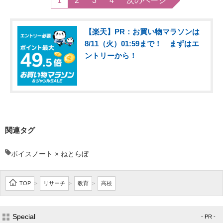
1
2
3
4
次のページ
【楽天】PR：お買い物マラソンは
8/11（火）01:59まで！ まずはエ
ントリーから！
関連タグ
ボイスノート × ねとらぼ
TOP
リサーチ
教育
高校
>
>
>
Special
- PR -