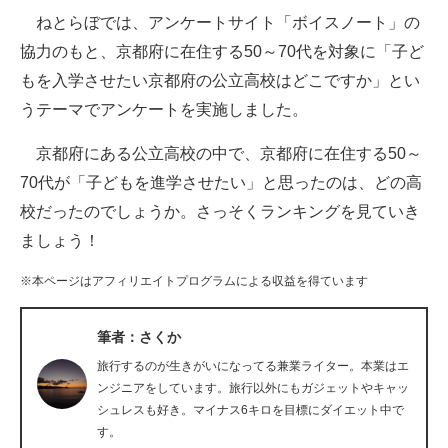
ねとらぼでは、アンケートサイト「ボイスノート」の
ITの今と未来を見通す
協力のもと、京都府に在住する50～70代を対象に「子ど
もを入学させたい京都府の公立高校はどこですか」とい
スマホと通信の最新トレンド
うテーマでアンケートを実施しました。
進化するPCとデバイスの未来
京都府にある公立高校の中で、京都府に在住する50～
好きが集まる 比べて選べる
70代が「子どもを進学させたい」と思ったのは、どの高
校だったのでしょうか。さっそくランキングを見ていき
ビジネスと働き方のヒント
ましょう！
AI活用のいまが分かる
※本ページはアフィリエイトプログラムによる収益を得ています
企業ITのトレンドを詳説
筆者：さくか
経営リーダーのコミュニティ
旅行するのが生きがいになってる兼業ライター。本業はエ
マーケ×ITの今がよく分かる
ンジニアをしています。旅行以外にもガジェットやキャッ
シュレスも好き。マイナス6キロを目標にダイエット中で
ITエンジニア向け専門サイト
す。