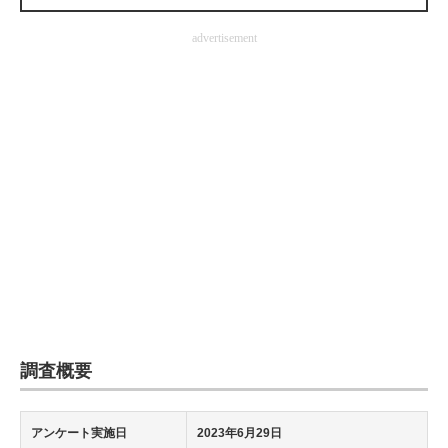
企業向けIT製品の総合サイト
advertisement
IT製品の技術・比較・事例
製造業のIT導入・活用を支援
モノづくり技術者専門サイト
エレクトロニクス専門サイト
電子設計の基本と応用
エネルギーの専門メディア
建設×テクノロジーの最前線
ちょっと気になるネットの話題
調査概要
アンケート実施日
2023年6月29日