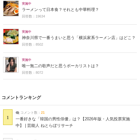
実施中
ラーメンって日本食？それとも中華料理？
回答数：19634
実施中
神奈川県で一番うまいと思う「横浜家系ラーメン店」はどこ？
回答数：8502
実施中
唯一無二の歌声だと思うボーカリストは？
回答数：8072
コメントランキング
コメント数：
21
1
一番好きな「韓国の男性俳優」は？【2026年版・人気投票実施
中】 | 芸能人 ねとらぼリサーチ