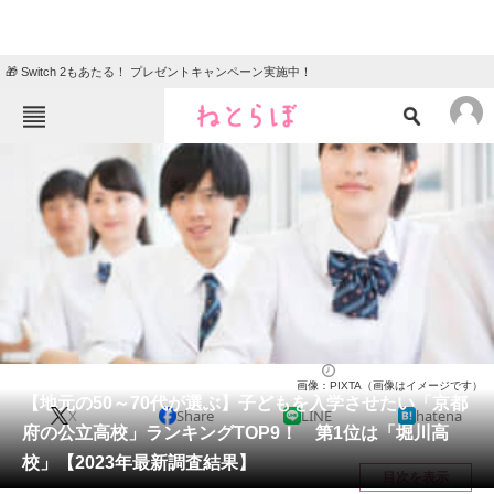
🎁 Switch 2もあたる！ プレゼントキャンペーン実施中！
ねとらぼメニュー
TOP
ニュース
エンタメ
クイズ
グルメ
地域
住まい
教育・育児
動物
リサーチ
高校
2024/10/19 11:20（公開）
画像：PIXTA（画像はイメージです）
会員記事
【地元の50～70代が選ぶ】子どもを入学させたい「京都
X
Share
LINE
hatena
府の公立高校」ランキングTOP9！ 第1位は「堀川高
メディア
校」【2023年最新調査結果】
目次を表示
注目記事を集めた総合ページ