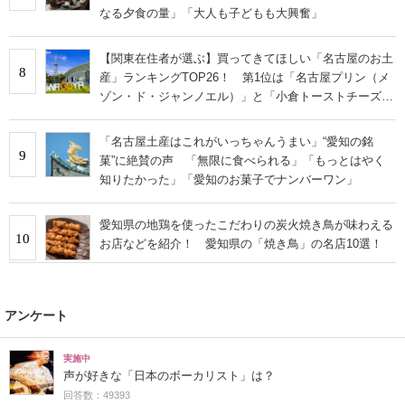
なる夕食の量」「大人も子どもも大興奮」
【関東在住者が選ぶ】買ってきてほしい「名古屋のお土
8
産」ランキングTOP26！ 第1位は「名古屋プリン（メ
ゾン・ド・ジャンノエル）」と「小倉トーストチーズケ
ーキ（東海寿）」【2026年最新調査結果】
「名古屋土産はこれがいっちゃんうまい」“愛知の銘
9
菓”に絶賛の声 「無限に食べられる」「もっとはやく
知りたかった」「愛知のお菓子でナンバーワン」
愛知県の地鶏を使ったこだわりの炭火焼き鳥が味わえる
10
お店などを紹介！ 愛知県の「焼き鳥」の名店10選！
アンケート
実施中
声が好きな「日本のボーカリスト」は？
回答数：49393