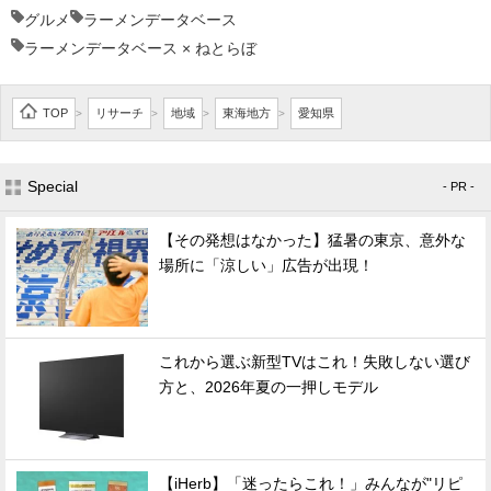
グルメ
ラーメンデータベース
ラーメンデータベース × ねとらぼ
TOP
リサーチ
地域
東海地方
愛知県
>
>
>
>
Special
- PR -
【その発想はなかった】猛暑の東京、意外な
場所に「涼しい」広告が出現！
これから選ぶ新型TVはこれ！失敗しない選び
方と、2026年夏の一押しモデル
【iHerb】「迷ったらこれ！」みんなが"リピ