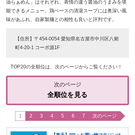
油らぁめん」はそれぞれ、表情の違う醤油のうまみを堪
能できるメニュー。鶏ベースの清湯スープには奥深い風
味があふれ、自家製麺との相性も良いと評判です。
【住所】〒454-0054 愛知県名古屋市中川区八剱
町4-20-1 コーポ源1F
TOP20の全順位は、次のページからご覧ください！
全順位を見る
1
2
3
4
5
6
7
次のページ
【楽天】PR：お買い物マラソンは