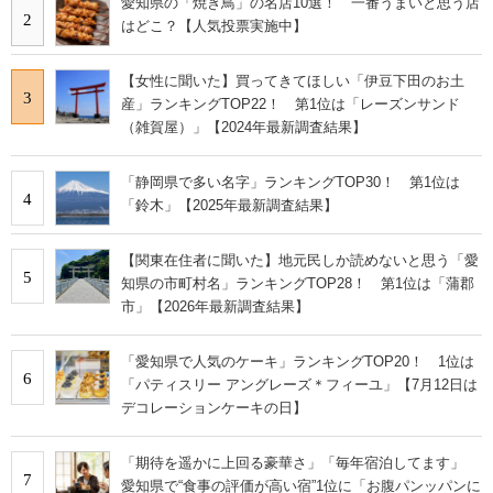
愛知県の「焼き鳥」の名店10選！ 一番うまいと思う店
2
はどこ？【人気投票実施中】
【女性に聞いた】買ってきてほしい「伊豆下田のお土
3
産」ランキングTOP22！ 第1位は「レーズンサンド
（雑賀屋）」【2024年最新調査結果】
「静岡県で多い名字」ランキングTOP30！ 第1位は
4
「鈴木」【2025年最新調査結果】
【関東在住者に聞いた】地元民しか読めないと思う「愛
5
知県の市町村名」ランキングTOP28！ 第1位は「蒲郡
市」【2026年最新調査結果】
「愛知県で人気のケーキ」ランキングTOP20！ 1位は
6
「パティスリー アングレーズ＊フィーユ」【7月12日は
デコレーションケーキの日】
「期待を遥かに上回る豪華さ」「毎年宿泊してます」
7
愛知県で“食事の評価が高い宿”1位に「お腹パンッパンに