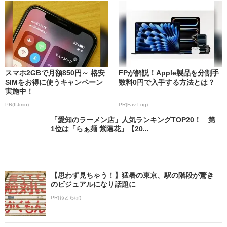
スマホ2GBで月額850円～ 格安
FPが解説！Apple製品を分割手
SIMをお得に使うキャンペーン
数料0円で入手する方法とは？
実施中！
PR(IIJmio)
PR(Fav-Log)
「愛知のラーメン店」人気ランキングTOP20！ 第
1位は「らぁ麺 紫陽花」【20...
【思わず見ちゃう！】猛暑の東京、駅の階段が驚き
のビジュアルになり話題に
PR(ねとらぼ)