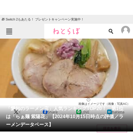
🎁 Switch 2もあたる！ プレゼントキャンペーン実施中！
ねとらぼメニュー
TOP
ニュース
エンタメ
クイズ
グルメ
地域
住まい
教育・育児
動物
リサーチ
愛知県
2024/10/19 13:00（公開）
画像はイメージです（画像：写真AC）
会員記事
「愛知のラーメン店」人気ランキングTOP20！ 第1位
X
Share
LINE
hatena
は「らぁ麺 紫陽花」【2024年10月15日時点の評価／ラ
メディア
ーメンデータベース】
目次を表示
注目記事を集めた総合ページ