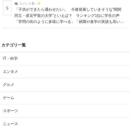
コメント数：
3
5
「子供ができたら通わせたい」 今後発展していきそうな“関関
同立・産近甲龍の大学”といえば？ ランキング1位に学生の声
「学問の街のように多様に学べる」「就職や進学の実績も高い」
| 大学 ねとらぼリサーチ
カテゴリ一覧
IT・科学
エンタメ
グルメ
ゲーム
スポーツ
ニュース