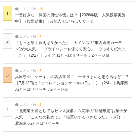
コメント数：
20
1
一番好きな「韓国の男性俳優」は？【2026年版・人気投票実施
中】（投票結果） | 芸能人 ねとらぼリサーチ
コメント数：
7
2
「もっと早く買えば良かった」 カインズの“車内遮光カーテ
ン”が大人気 「プライバシーも保てて安心」「ぐっすり眠れま
した」（2/2） | ライフ ねとらぼリサーチ：2ページ目
コメント数：
7
3
兵庫県の「ケーキ」の名店10選！ 一番うまいと思う店はどこ？
【7月12日は「デコレーションケーキの日」！】（2/4） | 兵庫県
ねとらぼリサーチ：2ページ目
コメント数：
5
4
「北海道土産としてもセンス抜群」六花亭の“店舗限定”お菓子が
人気 「こんなの初めて」「箱買いするべきだった」（1/2） |
北海道 ねとらぼリサーチ