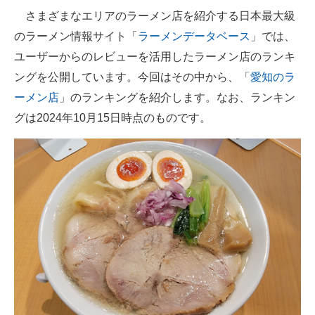
さまざまなエリアのラーメン店を紹介する日本最大級
ITの今と未来を見通す
のラーメン情報サイト「
ラーメンデータベース
」では、
ユーザーからのレビューを活用したラーメン店のランキ
スマホと通信の最新トレンド
ングを公開しています。今回はその中から、「
愛知のラ
進化するPCとデバイスの未来
ーメン店
」のランキングを紹介します。なお、ランキン
グは2024年10月15日時点のものです。
好きが集まる 比べて選べる
ビジネスと働き方のヒント
AI活用のいまが分かる
企業ITのトレンドを詳説
経営リーダーのコミュニティ
マーケ×ITの今がよく分かる
ITエンジニア向け専門サイト