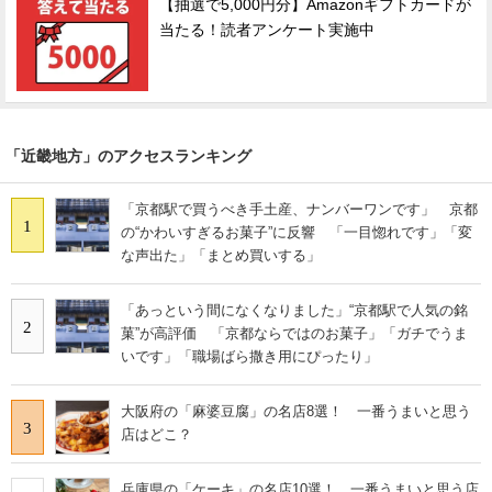
【抽選で5,000円分】Amazonギフトカードが
当たる！読者アンケート実施中
「近畿地方」のアクセスランキング
「京都駅で買うべき手土産、ナンバーワンです」 京都
1
の“かわいすぎるお菓子”に反響 「一目惚れです」「変
な声出た」「まとめ買いする」
「あっという間になくなりました」“京都駅で人気の銘
2
菓”が高評価 「京都ならではのお菓子」「ガチでうま
いです」「職場ばら撒き用にぴったり」
大阪府の「麻婆豆腐」の名店8選！ 一番うまいと思う
3
店はどこ？
兵庫県の「ケーキ」の名店10選！ 一番うまいと思う店