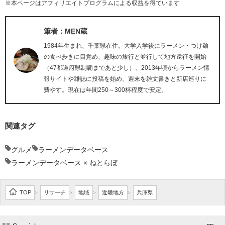
※本ページはアフィリエイトプログラムによる収益を得ています
筆者：MEN蔵
1984年生まれ、千葉県在住。大学入学後にラーメン・つけ麺
の食べ歩きに目覚め、趣味の旅行と並行して地方遠征を開始
（47都道府県制覇まであと少し）。2013年頃からラーメン情
報サイトや雑誌に投稿を始め、週末を雑文書きと新店巡りに
費やす。現在は年間250～300杯程度で安定。
関連タグ
グルメ
ラーメンデータベース
ラーメンデータベース × ねとらぼ
TOP
リサーチ
地域
近畿地方
兵庫県
>
>
>
>