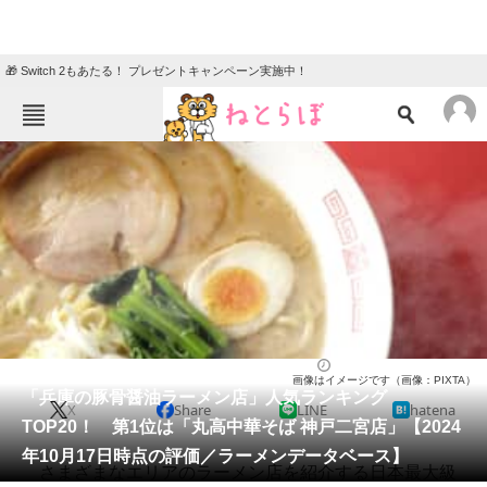
🎁 Switch 2もあたる！ プレゼントキャンペーン実施中！
ねとらぼメニュー
TOP
ニュース
エンタメ
クイズ
グルメ
地域
住まい
教育・育児
動物
リサーチ
兵庫県
2024/10/19 12:35（公開）
画像はイメージです（画像：PIXTA）
会員記事
「兵庫の豚骨醤油ラーメン店」人気ランキング
X
Share
LINE
hatena
TOP20！ 第1位は「丸高中華そば 神戸二宮店」【2024
メディア
年10月17日時点の評価／ラーメンデータベース】
さまざまなエリアのラーメン店を紹介する日本最大級
注目記事を集めた総合ページ