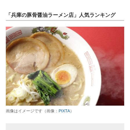
企業向けIT製品の総合サイト
「兵庫の豚骨醤油ラーメン店」人気ランキング
IT製品の技術・比較・事例
製造業のIT導入・活用を支援
モノづくり技術者専門サイト
エレクトロニクス専門サイト
電子設計の基本と応用
エネルギーの専門メディア
建設×テクノロジーの最前線
ちょっと気になるネットの話題
画像はイメージです（画像：
PIXTA
）