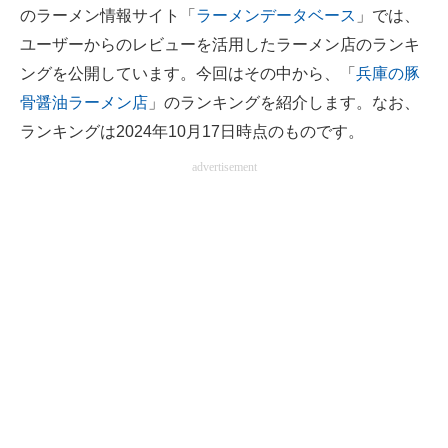
のラーメン情報サイト「
ラーメンデータベース
」では、
ITの今と未来を見通す
ユーザーからのレビューを活用したラーメン店のランキ
ングを公開しています。今回はその中から、「
兵庫の豚
スマホと通信の最新トレンド
骨醤油ラーメン店
」のランキングを紹介します。なお、
進化するPCとデバイスの未来
ランキングは2024年10月17日時点のものです。
advertisement
好きが集まる 比べて選べる
ビジネスと働き方のヒント
AI活用のいまが分かる
企業ITのトレンドを詳説
経営リーダーのコミュニティ
マーケ×ITの今がよく分かる
ITエンジニア向け専門サイト