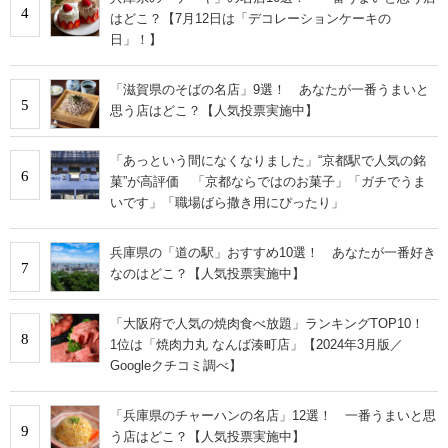
4
はどこ？【7月12日は「デコレーションケーキの
日」！】
「滋賀県のそばの名店」9選！ あなたが一番うまいと
5
思う店はどこ？【人気投票実施中】
「あっという間になくなりました」“京都駅で人気の銘
6
菓”が高評価 「京都ならではのお菓子」「ガチでうま
いです」「職場ばら撒き用にぴったり」
兵庫県の「道の駅」おすすめ10選！ あなたが一番好き
7
なのはどこ？【人気投票実施中】
「大阪府で人気の焼肉食べ放題」ランキングTOP10！
8
1位は「焼肉力丸 なんば湊町店」【2024年3月版／
Googleクチコミ調べ】
「兵庫県のチャーハンの名店」12選！ 一番うまいと思
9
う店はどこ？【人気投票実施中】