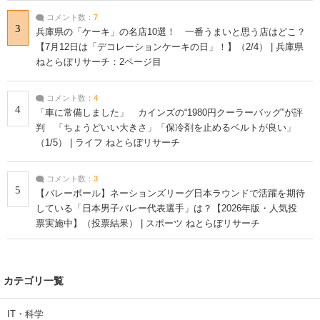
コメント数：
7
3
兵庫県の「ケーキ」の名店10選！ 一番うまいと思う店はどこ？
【7月12日は「デコレーションケーキの日」！】（2/4） | 兵庫県
ねとらぼリサーチ：2ページ目
コメント数：
4
4
「車に常備しました」 カインズの“1980円クーラーバッグ”が評
判 「ちょうどいい大きさ」「保冷剤を止めるベルトが良い」
（1/5） | ライフ ねとらぼリサーチ
コメント数：
3
5
【バレーボール】ネーションズリーグ日本ラウンドで活躍を期待
している「日本男子バレー代表選手」は？【2026年版・人気投
票実施中】（投票結果） | スポーツ ねとらぼリサーチ
カテゴリ一覧
IT・科学