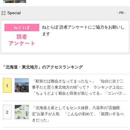
Special
- PR -
ねとらぼ 読者アンケートにご協力をお願いし
ます
「北海道・東北地方」のアクセスランキング
「駅前だば都会さなってまったな～」 “仙台に次ぐ二
1
番手だと思う東北地方の街”って？ ランキング上位に
「ちょうどよく都会と田舎が混じってる」「コンパクト
にまとまったいい街」の声
「北海道土産としてもセンス抜群」六花亭の“店舗限
2
定”お菓子が人気 「こんなの初めて」「箱買いするべ
きだった」