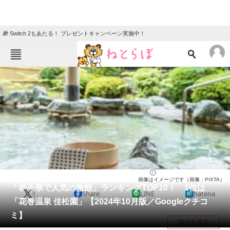
🎁 Switch 2もあたる！ プレゼントキャンペーン実施中！
ねとらぼメニュー
TOP
ニュース
エンタメ
クイズ
グルメ
地域
住まい
教育・育児
動物
リサーチ
岩手県
2024/10/18 21:25（公開）
画像はイメージです（画像：PIXTA）
会員記事
「岩手県で人気の旅館」ランキングTOP10！ 1位は
X
Share
LINE
hatena
「花巻温泉 佳松園」【2024年10月版／Googleクチコ
メディア
ミ】
目次を表示
注目記事を集めた総合ページ