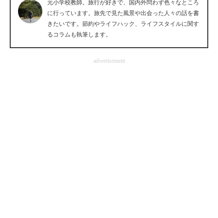
元小学校教師。旅行が好きで、国内外問わず色々なところ
企業向けIT製品の総合サイト
に行っています。旅先で見た風景や出会った人々の話を書
きたいです。節約やライフハック、ライフスタイルに関す
IT製品の技術・比較・事例
るコラムも執筆します。
製造業のIT導入・活用を支援
advertisement
モノづくり技術者専門サイト
エレクトロニクス専門サイト
電子設計の基本と応用
エネルギーの専門メディア
建設×テクノロジーの最前線
ちょっと気になるネットの話題