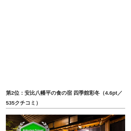
第2位：安比八幡平の食の宿 四季館彩冬（4.6pt／
535クチコミ）