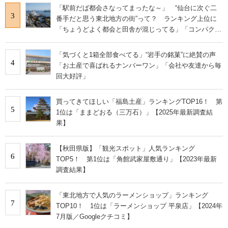
「駅前だば都会さなってまったな～」 “仙台に次ぐ二
3
番手だと思う東北地方の街”って？ ランキング上位に
「ちょうどよく都会と田舎が混じってる」「コンパクト
にまとまったいい街」の声
「気づくと1箱全部食べてる」“岩手の銘菓”に絶賛の声
4
「お土産で喜ばれるナンバーワン」「会社や友達から毎
回大好評」
買ってきてほしい「福島土産」ランキングTOP16！ 第
5
1位は「ままどおる（三万石）」【2025年最新調査結
果】
【秋田県版】「観光スポット」人気ランキング
6
TOP5！ 第1位は「角館武家屋敷通り」【2023年最新
調査結果】
「東北地方で人気のラーメンショップ」ランキング
7
TOP10！ 1位は「ラーメンショップ 平泉店」【2024年
7月版／Googleクチコミ】