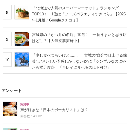
「北海道で人気のスーパーマーケット」ランキング
8
TOP10！ 1位は「フーズバラエティすぎはら」【2025
年1月版／Googleクチコミ】
宮城県の「かつ丼の名店」10選！ 一番うまいと思う店
9
はどこ？【人気投票実施中】
「少し食べづらいけど......」 宮城の“自分で仕上げる銘
10
菓”→“おいしい予感しかしない姿”に「シンプルなのにや
たら満足度◎」「キレイに食べるのは不可能」
アンケート
実施中
声が好きな「日本のボーカリスト」は？
回答数：49502