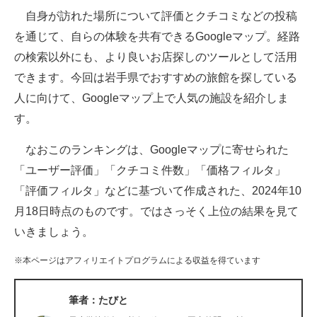
自身が訪れた場所について評価とクチコミなどの投稿
ITの今と未来を見通す
を通じて、自らの体験を共有できるGoogleマップ。経路
の検索以外にも、より良いお店探しのツールとして活用
スマホと通信の最新トレンド
できます。今回は岩手県でおすすめの旅館を探している
進化するPCとデバイスの未来
人に向けて、Googleマップ上で人気の施設を紹介しま
す。
好きが集まる 比べて選べる
なおこのランキングは、Googleマップに寄せられた
ビジネスと働き方のヒント
「ユーザー評価」「クチコミ件数」「価格フィルタ」
AI活用のいまが分かる
「評価フィルタ」などに基づいて作成された、2024年10
月18日時点のものです。ではさっそく上位の結果を見て
企業ITのトレンドを詳説
いきましょう。
経営リーダーのコミュニティ
※本ページはアフィリエイトプログラムによる収益を得ています
マーケ×ITの今がよく分かる
筆者：たびと
ITエンジニア向け専門サイト