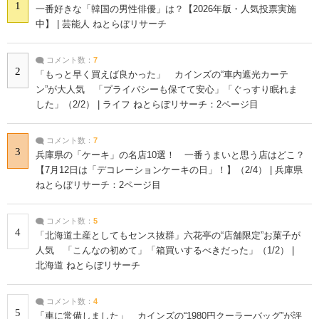
1
一番好きな「韓国の男性俳優」は？【2026年版・人気投票実施
中】 | 芸能人 ねとらぼリサーチ
コメント数：
7
2
「もっと早く買えば良かった」 カインズの“車内遮光カーテ
ン”が大人気 「プライバシーも保てて安心」「ぐっすり眠れま
した」（2/2） | ライフ ねとらぼリサーチ：2ページ目
コメント数：
7
3
兵庫県の「ケーキ」の名店10選！ 一番うまいと思う店はどこ？
【7月12日は「デコレーションケーキの日」！】（2/4） | 兵庫県
ねとらぼリサーチ：2ページ目
コメント数：
5
4
「北海道土産としてもセンス抜群」六花亭の“店舗限定”お菓子が
人気 「こんなの初めて」「箱買いするべきだった」（1/2） |
北海道 ねとらぼリサーチ
コメント数：
4
5
「車に常備しました」 カインズの“1980円クーラーバッグ”が評