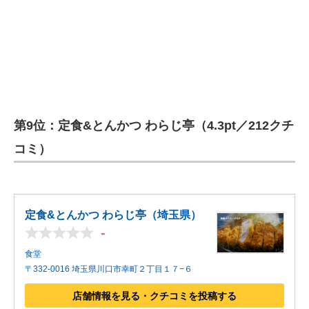
企業向けIT製品の総合サイト
IT製品の技術・比較・事例
製造業のIT導入・活用を支援
モノづくり技術者専門サイト
第9位：定食&とんかつ わらじ亭（4.3pt／212クチ
エレクトロニクス専門サイト
コミ）
電子設計の基本と応用
エネルギーの専門メディア
定食&とんかつ わらじ亭（埼玉県）
建設×テクノロジーの最前線
-
ちょっと気になるネットの話題
食堂
〒332-0016 埼玉県川口市幸町２丁目１７−６
店舗情報を見る・クチコミを投稿する