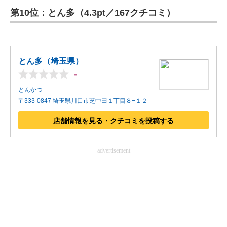
第10位：とん多（4.3pt／167クチコミ）
ITの今と未来を見通す
スマホと通信の最新トレンド
とん多（埼玉県）
進化するPCとデバイスの未来
-
好きが集まる 比べて選べる
とんかつ
〒333-0847 埼玉県川口市芝中田１丁目８−１２
ビジネスと働き方のヒント
店舗情報を見る・クチコミを投稿する
AI活用のいまが分かる
advertisement
企業ITのトレンドを詳説
経営リーダーのコミュニティ
マーケ×ITの今がよく分かる
ITエンジニア向け専門サイト