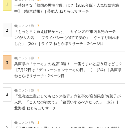
1
一番好きな「韓国の男性俳優」は？【2026年版・人気投票実施
中】（投票結果） | 芸能人 ねとらぼリサーチ
コメント数：
7
2
「もっと早く買えば良かった」 カインズの“車内遮光カーテ
ン”が大人気 「プライバシーも保てて安心」「ぐっすり眠れま
した」（2/2） | ライフ ねとらぼリサーチ：2ページ目
コメント数：
7
3
兵庫県の「ケーキ」の名店10選！ 一番うまいと思う店はどこ？
【7月12日は「デコレーションケーキの日」！】（2/4） | 兵庫県
ねとらぼリサーチ：2ページ目
コメント数：
5
4
「北海道土産としてもセンス抜群」六花亭の“店舗限定”お菓子が
人気 「こんなの初めて」「箱買いするべきだった」（1/2） |
北海道 ねとらぼリサーチ
コメント数：
3
5