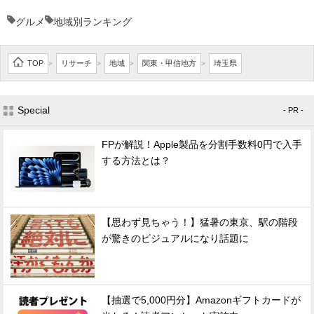
グルメ
地域別ランキング
TOP
リサーチ
地域
関東・甲信地方
埼玉県
>
>
>
>
Special
- PR -
FPが解説！Apple製品を分割手数料0円で入手
する方法とは？
【思わず見ちゃう！】猛暑の東京、駅の階段
が驚きのビジュアルになり話題に
【抽選で5,000円分】Amazonギフトカードが