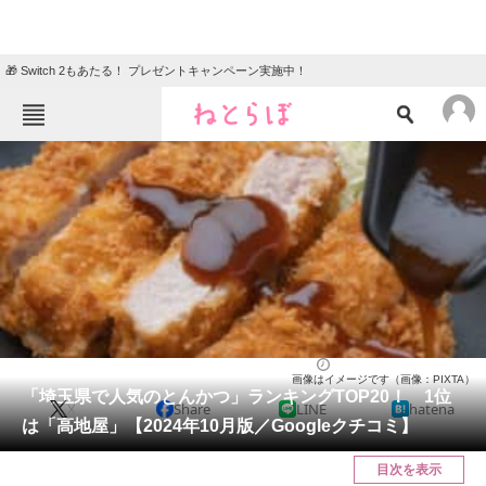
🎁 Switch 2もあたる！ プレゼントキャンペーン実施中！
ねとらぼメニュー
TOP
ニュース
エンタメ
クイズ
グルメ
地域
住まい
教育・育児
動物
リサーチ
埼玉県
2024/10/22 07:05（公開）
画像はイメージです（画像：PIXTA）
会員記事
「埼玉県で人気のとんかつ」ランキングTOP20！ 1位
X
Share
LINE
hatena
は「高地屋」【2024年10月版／Googleクチコミ】
メディア
目次を表示
注目記事を集めた総合ページ