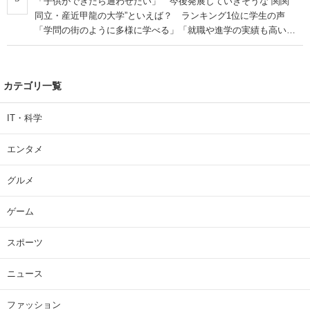
「子供ができたら通わせたい」 今後発展していきそうな“関関
同立・産近甲龍の大学”といえば？ ランキング1位に学生の声
「学問の街のように多様に学べる」「就職や進学の実績も高い」
| 大学 ねとらぼリサーチ
カテゴリ一覧
IT・科学
エンタメ
グルメ
ゲーム
スポーツ
ニュース
ファッション