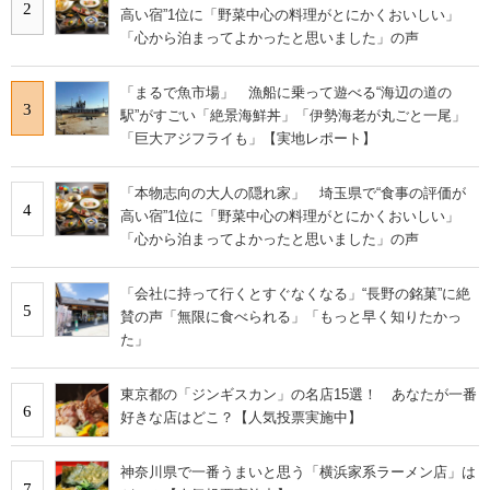
2
高い宿”1位に「野菜中心の料理がとにかくおいしい」
「心から泊まってよかったと思いました」の声
「まるで魚市場」 漁船に乗って遊べる“海辺の道の
3
駅”がすごい「絶景海鮮丼」「伊勢海老が丸ごと一尾」
「巨大アジフライも」【実地レポート】
「本物志向の大人の隠れ家」 埼玉県で“食事の評価が
4
高い宿”1位に「野菜中心の料理がとにかくおいしい」
「心から泊まってよかったと思いました」の声
「会社に持って行くとすぐなくなる」“長野の銘菓”に絶
5
賛の声「無限に食べられる」「もっと早く知りたかっ
た」
東京都の「ジンギスカン」の名店15選！ あなたが一番
6
好きな店はどこ？【人気投票実施中】
神奈川県で一番うまいと思う「横浜家系ラーメン店」は
7