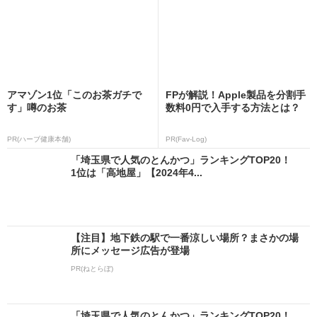
アマゾン1位「このお茶ガチで
FPが解説！Apple製品を分割手
す」噂のお茶
数料0円で入手する方法とは？
PR(ハーブ健康本舗)
PR(Fav-Log)
「埼玉県で人気のとんかつ」ランキングTOP20！
1位は「高地屋」【2024年4...
【注目】地下鉄の駅で一番涼しい場所？まさかの場
所にメッセージ広告が登場
PR(ねとらぼ)
「埼玉県で人気のとんかつ」ランキングTOP20！