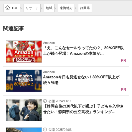
企業向けIT製品の総合サイト
TOP
リサーチ
地域
東海地方
静岡県
>
>
>
>
IT製品の技術・比較・事例
関連記事
製造業のIT導入・活用を支援
Amazon
モノづくり技術者専門サイト
「え、こんなセールやってたの？」80％OFF以
上が続々登場！Amazonの本気が...
エレクトロニクス専門サイト
PR
電子設計の基本と応用
Amazon
Amazon今日も見逃せない！80%OFF以上が
続々登場
エネルギーの専門メディア
PR
建設×テクノロジーの最前線
公開 2024/11/11
【静岡在住の30代以下が選ぶ】子どもを入学さ
ちょっと気になるネットの話題
せたい「静岡県の公立高校」ランキング...
公開 2025/04/03