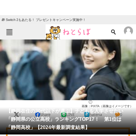
🎁 Switch 2もあたる！ プレゼントキャンペーン実施中！
ねとらぼメニュー
TOP
ニュース
エンタメ
クイズ
グルメ
地域
住まい
教育・育児
動物
リサーチ
静岡県
2024/11/11 18:20（公開）
画像：PIXTA（画像はイメージです）
会員記事
【静岡在住の30代以下が選ぶ】子どもを入学させたい
X
Share
LINE
hatena
0
「静岡県の公立高校」ランキングTOP17！ 第1位は
メディア
「静岡高校」【2024年最新調査結果】
注目記事を集めた総合ページ