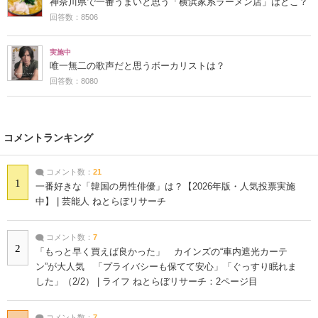
神奈川県で一番うまいと思う「横浜家系ラーメン店」はどこ？
回答数：8506
実施中
唯一無二の歌声だと思うボーカリストは？
回答数：8080
コメントランキング
コメント数：
21
1
一番好きな「韓国の男性俳優」は？【2026年版・人気投票実施
中】 | 芸能人 ねとらぼリサーチ
コメント数：
7
2
「もっと早く買えば良かった」 カインズの“車内遮光カーテ
ン”が大人気 「プライバシーも保てて安心」「ぐっすり眠れま
した」（2/2） | ライフ ねとらぼリサーチ：2ページ目
コメント数：
7