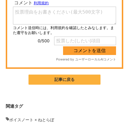
ITの今と未来を見通す
スマホと通信の最新トレンド
進化するPCとデバイスの未来
好きが集まる 比べて選べる
ビジネスと働き方のヒント
AI活用のいまが分かる
記事に戻る
企業ITのトレンドを詳説
経営リーダーのコミュニティ
関連タグ
マーケ×ITの今がよく分かる
ボイスノート × ねとらぼ
ITエンジニア向け専門サイト