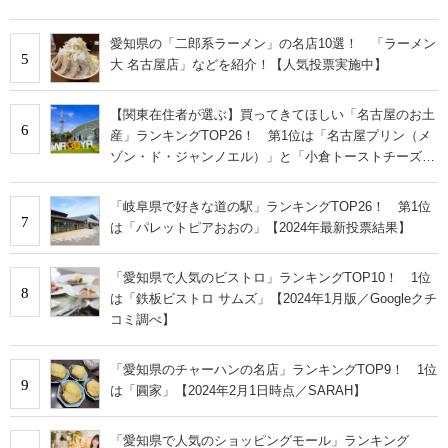
愛知県の「二郎系ラーメン」の名店10選！ 「ラーメン
5
大 名古屋店」などを紹介！【人気投票実施中】
【関東在住者が選ぶ】買ってきてほしい「名古屋のお土
6
産」ランキングTOP26！ 第1位は「名古屋プリン（メ
ゾン・ド・ジャンノエル）」と「小倉トーストチーズケ
ーキ（東海寿）」【2026年最新調査結果】
「岐阜県で好きな道の駅」ランキングTOP26！ 第1位
7
は「パレットピアおおの」【2024年最新投票結果】
「愛知県で人気のビストロ」ランキングTOP10！ 1位
8
は「鉄板ビストロ サムズ」【2024年1月版／Googleクチ
コミ調べ】
「愛知県のチャーハンの名店」ランキングTOP9！ 1位
9
は「圓家」【2024年2月1日時点／SARAH】
「愛知県で人気のショッピングモール」ランキング