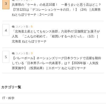
3
兵庫県の「ケーキ」の名店10選！ 一番うまいと思う店はどこ？
【7月12日は「デコレーションケーキの日」！】（2/4） | 兵庫県
ねとらぼリサーチ：2ページ目
コメント数：
5
4
「北海道土産としてもセンス抜群」六花亭の“店舗限定”お菓子が
人気 「こんなの初めて」「箱買いするべきだった」（1/2） |
北海道 ねとらぼリサーチ
コメント数：
3
5
【バレーボール】ネーションズリーグ日本ラウンドで活躍を期待
している「日本男子バレー代表選手」は？【2026年版・人気投
票実施中】（投票結果） | スポーツ ねとらぼリサーチ
カテゴリ一覧
IT・科学