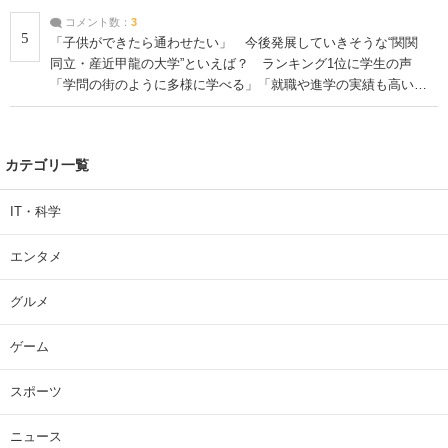
コメント数：
3
5
「子供ができたら通わせたい」 今後発展していきそうな“関関
同立・産近甲龍の大学”といえば？ ランキング1位に学生の声
「学問の街のように多様に学べる」「就職や進学の実績も高い」
| 大学 ねとらぼリサーチ
カテゴリ一覧
IT・科学
エンタメ
グルメ
ゲーム
スポーツ
ニュース