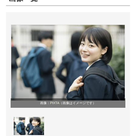
ITの今と未来を見通す
スマホと通信の最新トレンド
進化するPCとデバイスの未来
好きが集まる 比べて選べる
ビジネスと働き方のヒント
AI活用のいまが分かる
企業ITのトレンドを詳説
画像：
PIXTA
（画像はイメージです）
経営リーダーのコミュニティ
マーケ×ITの今がよく分かる
ITエンジニア向け専門サイト