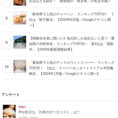
お店などを紹介！ 愛知県の「焼き鳥」の名店10選！
「岐阜県で人気のチャーハン」ランキングTOP10！ 1
8
位は「餃子飯店」【2024年6月版／Googleクチコミ調
べ】
【関東在住者に聞いた】地元民しか読めないと思う「愛
9
知県の市町村名」ランキングTOP28！ 第1位は「蒲郡
市」【2026年最新調査結果】
「愛知県で人気のディスカウントスーパー」ランキング
10
TOP20！ 1位は「スーパーセンタートライアル半田亀
崎店」【2024年1月版／Googleクチコミ調べ】
アンケート
実施中
声が好きな「日本のボーカリスト」は？
回答数：49394