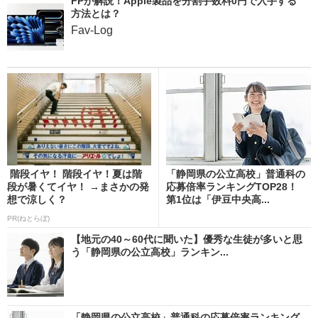
FPが解説！Apple製品を分割手数料0円で入手する
方法とは？
Fav-Log
階段イヤ！ 階段イヤ！夏は階
「静岡県の公立高校」普通科の
段が暑くてイヤ！ →まさかの発
応募倍率ランキングTOP28！
想で涼しく？
第1位は「伊豆中央高...
PR(ねとらぼ)
【地元の40～60代に聞いた】優秀な生徒が多いと思
う「静岡県の公立高校」ランキン...
「静岡県の公立高校」普通科の応募倍率ランキング