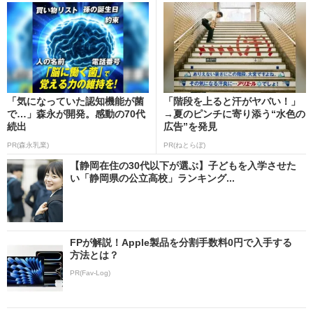
「気になっていた認知機能が菌
「階段を上ると汗がヤバい！」
で…」森永が開発。感動の70代
→夏のピンチに寄り添う“水色の
続出
広告”を発見
PR(森永乳業)
PR(ねとらぼ)
【静岡在住の30代以下が選ぶ】子どもを入学させた
い「静岡県の公立高校」ランキング...
FPが解説！Apple製品を分割手数料0円で入手する
方法とは？
PR(Fav-Log)