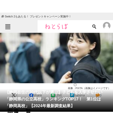
🎁 Switch 2もあたる！ プレゼントキャンペーン実施中！
ねとらぼメニュー
TOP
ニュース
エンタメ
クイズ
グルメ
地域
住まい
教育・育児
動物
リサーチ
静岡県
2024/11/11 18:20（公開）
画像：PIXTA（画像はイメージです）
会員記事
【静岡在住の30代以下が選ぶ】子どもを入学させたい
X
Share
LINE
hatena
0
「静岡県の公立高校」ランキングTOP17！ 第1位は
メディア
「静岡高校」【2024年最新調査結果】
画像一覧
注目記事を集めた総合ページ