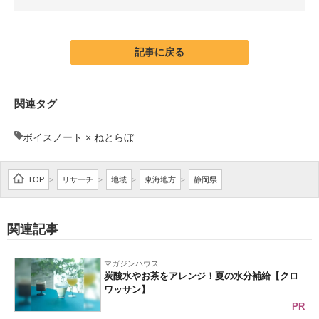
企業向けIT製品の総合サイト
IT製品の技術・比較・事例
記事に戻る
製造業のIT導入・活用を支援
関連タグ
モノづくり技術者専門サイト
ボイスノート × ねとらぼ
エレクトロニクス専門サイト
電子設計の基本と応用
TOP
リサーチ
地域
東海地方
静岡県
>
>
>
>
エネルギーの専門メディア
関連記事
建設×テクノロジーの最前線
ちょっと気になるネットの話題
マガジンハウス
炭酸水やお茶をアレンジ！夏の水分補給【クロ
ワッサン】
PR