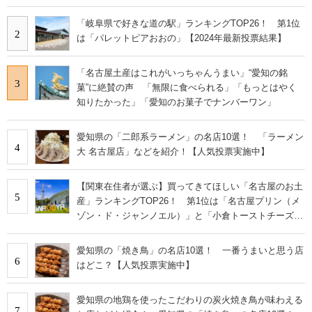
「岐阜県で好きな道の駅」ランキングTOP26！ 第1位
2
は「パレットピアおおの」【2024年最新投票結果】
「名古屋土産はこれがいっちゃんうまい」“愛知の銘
3
菓”に絶賛の声 「無限に食べられる」「もっとはやく
知りたかった」「愛知のお菓子でナンバーワン」
愛知県の「二郎系ラーメン」の名店10選！ 「ラーメン
4
大 名古屋店」などを紹介！【人気投票実施中】
【関東在住者が選ぶ】買ってきてほしい「名古屋のお土
5
産」ランキングTOP26！ 第1位は「名古屋プリン（メ
ゾン・ド・ジャンノエル）」と「小倉トーストチーズケ
ーキ（東海寿）」【2026年最新調査結果】
愛知県の「焼き鳥」の名店10選！ 一番うまいと思う店
6
はどこ？【人気投票実施中】
愛知県の地鶏を使ったこだわりの炭火焼き鳥が味わえる
7