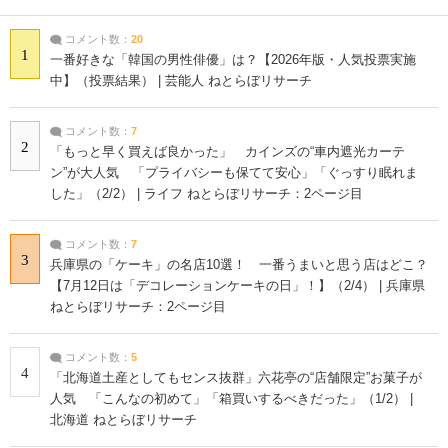
コメント数：
20
1
一番好きな「韓国の男性俳優」は？【2026年版・人気投票実施
中】（投票結果） | 芸能人 ねとらぼリサーチ
コメント数：
7
2
「もっと早く買えば良かった」 カインズの“車内遮光カーテ
ン”が大人気 「プライバシーも保てて安心」「ぐっすり眠れま
した」（2/2） | ライフ ねとらぼリサーチ：2ページ目
コメント数：
7
3
兵庫県の「ケーキ」の名店10選！ 一番うまいと思う店はどこ？
【7月12日は「デコレーションケーキの日」！】（2/4） | 兵庫県
ねとらぼリサーチ：2ページ目
コメント数：
5
4
「北海道土産としてもセンス抜群」六花亭の“店舗限定”お菓子が
人気 「こんなの初めて」「箱買いするべきだった」（1/2） |
北海道 ねとらぼリサーチ