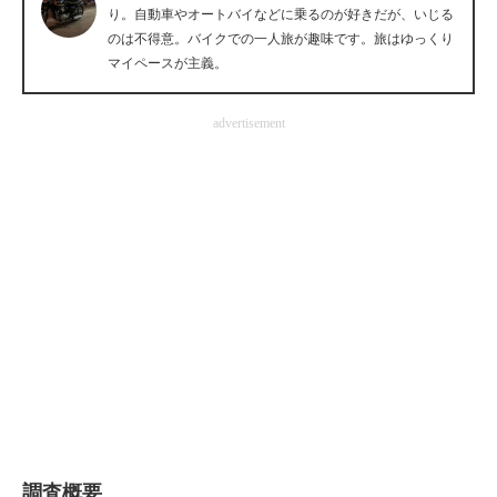
り。自動車やオートバイなどに乗るのが好きだが、いじる
企業向けIT製品の総合サイト
のは不得意。バイクでの一人旅が趣味です。旅はゆっくり
マイペースが主義。
IT製品の技術・比較・事例
製造業のIT導入・活用を支援
advertisement
モノづくり技術者専門サイト
エレクトロニクス専門サイト
電子設計の基本と応用
エネルギーの専門メディア
建設×テクノロジーの最前線
ちょっと気になるネットの話題
調査概要