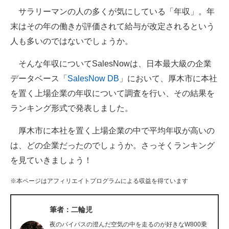
サラリーマンの人の多くが気にしている「年収」。年
ITの今と未来を見通す
末はその年の働きが評価されて給与が改定されるという
人も多いのではないでしょうか。
スマホと通信の最新トレンド
そんな年収についてSalesNowは、日本最大級の企業
進化するPCとデバイスの未来
データベース「
SalesNow DB
」において、厚木市に本社
好きが集まる 比べて選べる
を置く上場企業の年収について調査を行い、その結果を
ランキング形式で発表しました。
ビジネスと働き方のヒント
厚木市に本社を置く上場企業の中で平均年収が高いの
AI活用のいまが分かる
は、どの企業だったのでしょうか。さっそくランキング
企業ITのトレンドを詳説
を見ていきましょう！
経営リーダーのコミュニティ
※本ページはアフィリエイトプログラムによる収益を得ています
マーケ×ITの今がよく分かる
筆者：二輪児
ITエンジニア向け専門サイト
夜のバイパスの澄んだ空気の中を走るのが好きなW800乗