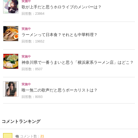
実施中
歌が上手だと思うホロライブのメンバーは？
回答数：23864
実施中
ラーメンって日本食？それとも中華料理？
回答数：19652
実施中
神奈川県で一番うまいと思う「横浜家系ラーメン店」はどこ？
回答数：8507
実施中
唯一無二の歌声だと思うボーカリストは？
回答数：8093
コメントランキング
コメント数：
21