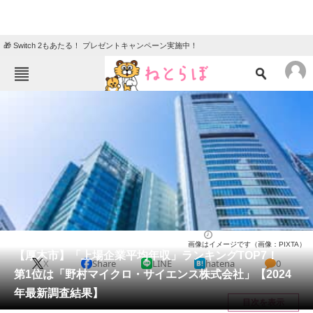
🎁 Switch 2もあたる！ プレゼントキャンペーン実施中！
ねとらぼメニュー
TOP
ニュース
エンタメ
クイズ
グルメ
地域
住まい
教育・育児
動物
リサーチ
神奈川県
2024/11/16 17:10（公開）
画像はイメージです（画像：PIXTA）
会員記事
【厚木市】「上場企業平均年収」ランキングTOP7！
X
Share
LINE
hatena
0
第1位は「野村マイクロ・サイエンス株式会社」【2024
メディア
年最新調査結果】
目次を表示
注目記事を集めた総合ページ