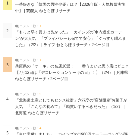
1
一番好きな「韓国の男性俳優」は？【2026年版・人気投票実施
中】 | 芸能人 ねとらぼリサーチ
コメント数：
7
2
「もっと早く買えば良かった」 カインズの“車内遮光カーテ
ン”が大人気 「プライバシーも保てて安心」「ぐっすり眠れま
した」（2/2） | ライフ ねとらぼリサーチ：2ページ目
コメント数：
7
3
兵庫県の「ケーキ」の名店10選！ 一番うまいと思う店はどこ？
【7月12日は「デコレーションケーキの日」！】（2/4） | 兵庫県
ねとらぼリサーチ：2ページ目
コメント数：
5
4
「北海道土産としてもセンス抜群」六花亭の“店舗限定”お菓子が
人気 「こんなの初めて」「箱買いするべきだった」（1/2） |
北海道 ねとらぼリサーチ
コメント数：
4
5
「車に常備しました」 カインズの“1980円クーラーバッグ”が評