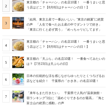
東京都の「チャーハン」の名店10選！ 一番うまいと思
2
う店はどこ？【8月8日はチャーハンの日！】
「結局、東京土産で一番おいしい」“東京の銘菓”に絶賛
3
の声 「人生で食べたお土産の中でダントツで好き」
「東京に行くと必ず買う」「めっちゃリピしてます」
東京都の「チャーハン」の名店10選！ 一番うまいと思
4
う店はどこ？【8月8日はチャーハンの日！】
東京都の「天ぷら」の名店10選！ 一番食べてみたいの
5
は？【7月23日は天ぷらの日】
日本の伝統的な涼を感じながらゆったりとくつろげるお
6
店などを紹介！ 千葉県の「かき氷」の名店10選！
「来年もまた行きたい」 千葉県で人気の“温泉旅館・
7
宿ランキング”1位に「湯めぐりできるのが最高」「海と
富士山の絶景に感動」の声