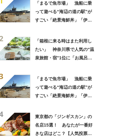
1
「まるで魚市場」 漁船に乗
って遊べる“海辺の道の駅”が
すごい「絶景海鮮丼」「伊勢
海老が丸ごと一尾」「巨大ア
2
ジフライも」【実地レポー
「箱根に来る時はまた利用し
ト】
たい」 神奈川県で人気の“温
泉旅館・宿”1位に「お風呂が
広くてビュッフェがおいし
3
い」「情緒あふれる中庭が素
「まるで魚市場」 漁船に乗
敵」の声
って遊べる“海辺の道の駅”が
すごい「絶景海鮮丼」「伊勢
海老が丸ごと一尾」「巨大ア
4
ジフライも」【実地レポー
東京都の「ジンギスカン」の
ト】
名店15選！ あなたが一番好
きな店はどこ？【人気投票実