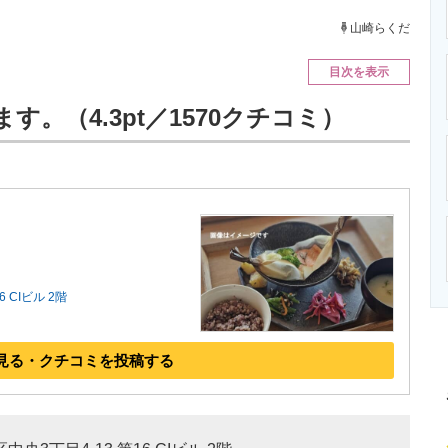
ニクス専門サイト
電子設計の基本と応用
エネルギーの専
山崎らくだ
目次を表示
。（4.3pt／1570クチコミ）
 CIビル 2階
見る・クチコミを投稿する