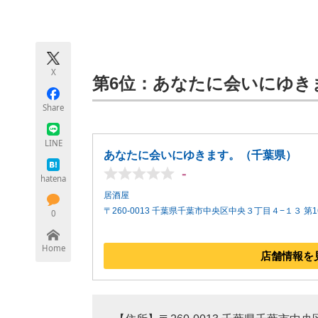
モノづくり技術者専門サイト
エレクトロ
X
ちょっと気になるネットの話題
第6位：あなたに会いにゆきます
Share
LINE
あなたに会いにゆきます。（千葉県）
-
hatena
居酒屋
〒260-0013 千葉県千葉市中央区中央３丁目４−１３ 第16
0
Home
店舗情報を