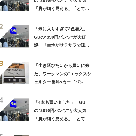
の“2990円パンツ”が大人気
「脚が細く見える」「とても
柔らかく履き心地抜群」「仕
2
事でもプライベートでも重宝
「気に入りすぎて3色購入」
します」
GUの“990円パンツ”が大好
評 「生地がサラサラで涼し
い」「とても楽でスタイルも
3
◎」「シルエットも履き心地
「生き延びたいから買いに来
も最高です」
た」ワークマンの“エックスシ
ェルター暑熱αカーゴパン
ツ”への反応 「軽くて涼し
4
い」一方、耐久性を心配する
「4本も買いました」 GU
声も
の“2990円パンツ”が大人気
「脚が細く見える」「とても
柔らかく履き心地抜群」「仕
事でもプライベートでも重宝