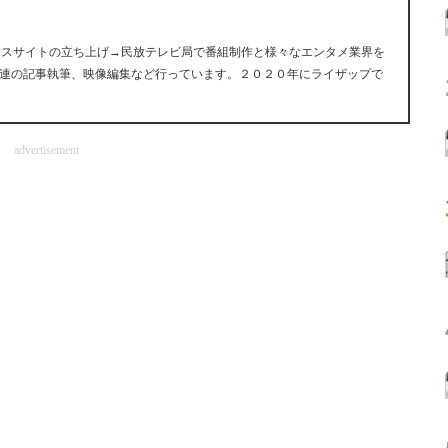
ュースサイトの立ち上げ→民放テレビ局で番組制作と様々なエンタメ業界を
連の記事執筆、映像編集など行っています。２０２０年にライザップで
advertisement