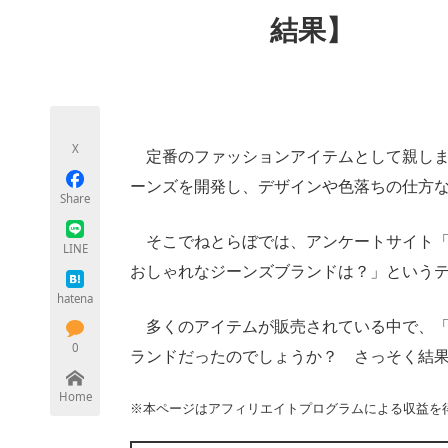
モノづくり技術者専門サイト
エレクトロ
結果】
ちょっと気になるネットの話題
X
定番のファッションアイテムとして親しま
ーンズを開発し、デザインや色落ちの仕方
Share
そこでねとらぼでは、アンケートサイト「
LINE
おしゃれなジーンズブランドは？」という
hatena
多くのアイテムが販売されている中で、「
0
ランドだったのでしょうか？ さっそく結
Home
※本ページはアフィリエイトプログラムによる収益を