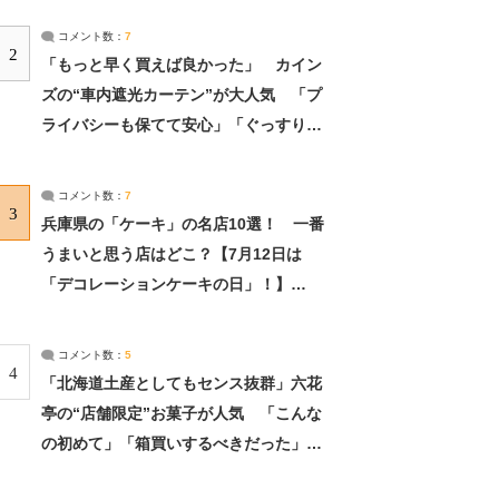
コメント数：
7
2
「もっと早く買えば良かった」 カイン
ズの“車内遮光カーテン”が大人気 「プ
ライバシーも保てて安心」「ぐっすり眠
れました」（2/2） | ライフ ねとらぼリ
サーチ：2ページ目
コメント数：
7
3
兵庫県の「ケーキ」の名店10選！ 一番
うまいと思う店はどこ？【7月12日は
「デコレーションケーキの日」！】
（2/4） | 兵庫県 ねとらぼリサーチ：2ペ
ージ目
コメント数：
5
4
「北海道土産としてもセンス抜群」六花
亭の“店舗限定”お菓子が人気 「こんな
の初めて」「箱買いするべきだった」
（1/2） | 北海道 ねとらぼリサーチ