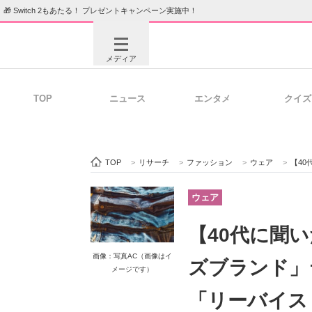
🎁 Switch 2もあたる！ プレゼントキャンペーン実施中！
メディア
TOP
ニュース
エンタメ
クイズ
注目記事を集めた総合ページ
ITの今
TOP
>
リサーチ
>
ファッション
>
ウェア
>
【40代に
ビジネスと働き方のヒント
AI活用
ウェア
【40代に聞
ITエンジニア向け専門サイト
企業向けI
画像：写真AC（画像はイ
ズブランド」
メージです）
「リーバイス（