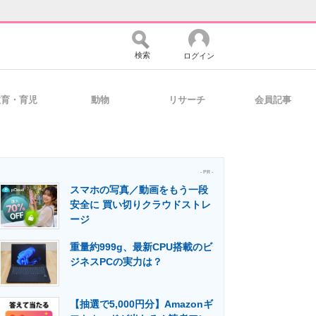
検索
ログイン
教育・育児
動物
リサーチ
会員記事
バイスの未来
好きが集まる 比べて選べる
- PR -
スマホの写真／動画をもう一段
コミュニティ
マーケ×ITの今がよく分かる
安全に 買い切りクラウドストレ
ージ
重量約999g、最新CPU搭載のビ
・活用を支援
ジネスPCの実力は？
【抽選で5,000円分】Amazonギ