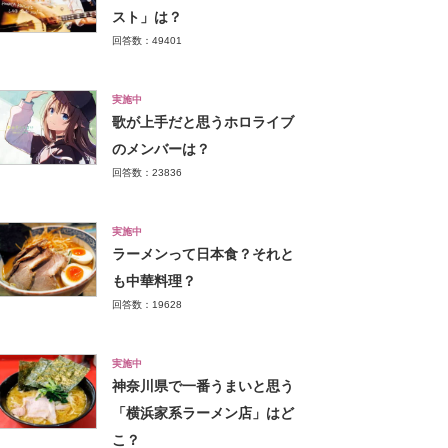
スト」は？
回答数：49401
実施中
歌が上手だと思うホロライブ
のメンバーは？
回答数：23836
実施中
ラーメンって日本食？それと
も中華料理？
回答数：19628
実施中
神奈川県で一番うまいと思う
「横浜家系ラーメン店」はど
こ？