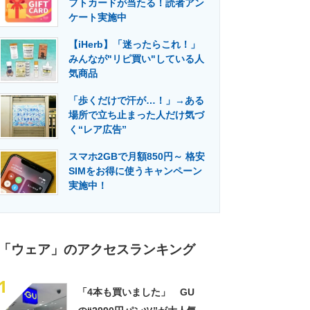
フトカードが当たる！読者アン
門メディア
建設×テクノロジーの最前線
ケート実施中
【iHerb】「迷ったらこれ！」
みんなが"リピ買い"している人
気商品
「歩くだけで汗が…！」→ある
場所で立ち止まった人だけ気づ
く“レア広告”
スマホ2GBで月額850円～ 格安
SIMをお得に使うキャンペーン
実施中！
「ウェア」のアクセスランキング
1
「4本も買いました」 GU