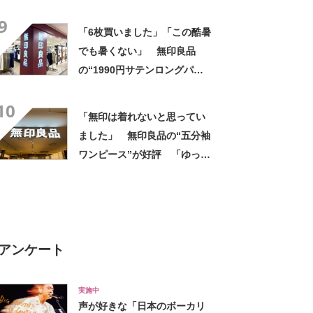
ツ”への反応 「軽くて涼し
9
い」一方、耐久性を心配する
「6枚買いました」「この酷暑
声も
でも暑くない」 無印良品
の“1990円サテンロングパン
ツ”が大好評 「驚くほどサラ
10
サラで軽やか」「パジャマと
「無印は着れないと思ってい
して買ったけど外出用にし
ました」 無印良品の“五分袖
た」
ワンピース”が好評 「ゆった
りスッキリ着れた」「嬉しく
て買いました」
アンケート
実施中
声が好きな「日本のボーカリ