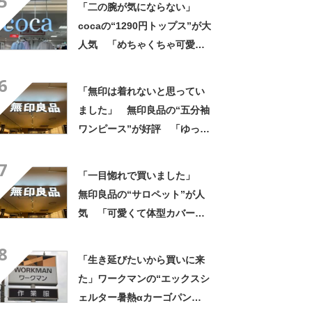
5
「二の腕が気にならない」
します」
cocaの“1290円トップス”が大
人気 「めちゃくちゃ可愛
い」「ユニフォームかという
6
くらい着てます」
「無印は着れないと思ってい
ました」 無印良品の“五分袖
ワンピース”が好評 「ゆった
りスッキリ着れた」「嬉しく
7
て買いました」
「一目惚れで買いました」
無印良品の“サロペット”が人
気 「可愛くて体型カバーし
てくれる」「今年の夏はヘビ
8
ロテしそう」「家族にも褒め
「生き延びたいから買いに来
られました」
た」ワークマンの“エックスシ
ェルター暑熱αカーゴパン