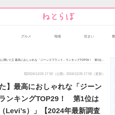
グルメ
地域
住まい
と未来を見通す
スマホと通信の最新トレンド
進化するPCとデ
聞いた】最高におしゃれな「ジーンズブランド」ランキングTOP29！ 第1位は「リーバイス（Levi’s）」【2024年最新調査結果】
のいまが分かる
企業ITのトレンドを詳説
経営リーダーの
2024/12/26 17:50（公開）
2024/12/26 17:50（更新）
いた】最高におしゃれな「ジーン
T製品の総合サイト
IT製品の技術・比較・事例
製造業のIT導入
ランキングTOP29！ 第1位は
Levi’s）」【2024年最新調査