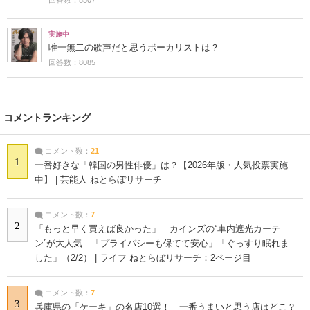
実施中
唯一無二の歌声だと思うボーカリストは？
回答数：8085
コメントランキング
コメント数：
21
1
一番好きな「韓国の男性俳優」は？【2026年版・人気投票実施
中】 | 芸能人 ねとらぼリサーチ
コメント数：
7
2
「もっと早く買えば良かった」 カインズの“車内遮光カーテ
ン”が大人気 「プライバシーも保てて安心」「ぐっすり眠れま
した」（2/2） | ライフ ねとらぼリサーチ：2ページ目
コメント数：
7
3
兵庫県の「ケーキ」の名店10選！ 一番うまいと思う店はどこ？