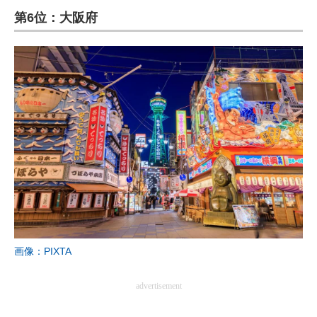
第6位：大阪府
ITの今と未来を見通す
スマホと通信の最新トレンド
進化するPCとデバイスの未来
好きが集まる 比べて選べる
ビジネスと働き方のヒント
AI活用のいまが分かる
企業ITのトレンドを詳説
経営リーダーのコミュニティ
画像：PIXTA
マーケ×ITの今がよく分かる
advertisement
ITエンジニア向け専門サイト