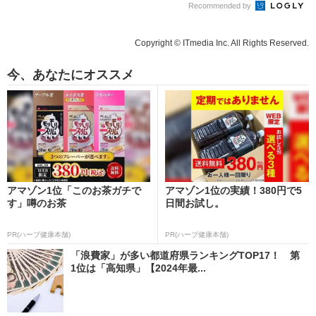
Recommended by
Copyright © ITmedia Inc. All Rights Reserved.
今、あなたにオススメ
アマゾン1位「このお茶ガチで
アマゾン1位の実績！380円で5
す」噂のお茶
日間お試し。
PR(ハーブ健康本舗)
PR(ハーブ健康本舗)
「浪費家」が多い都道府県ランキングTOP17！ 第
1位は「高知県」【2024年最...