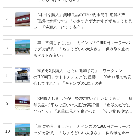
「4本目を購入」無印良品の“1290円水筒”に絶賛の声
6
「理想の水筒です」「小さすぎず大きすぎずちょうど良
い」「液漏れしにくく安心」
「車に常備しました」 カインズの“1980円クーラーバ
7
ッグ”が評判 「ちょうどいい大きさ」「保冷剤を止め
るベルトが良い」
「家族分3脚購入、さらに追加予定」 ワークマン
8
の“1900円アウトドアチェア”に反響 「90キロ級でも安
心して座れた」「キャンプの1軍」の声
「2枚購入しましたが、後2枚買い足したいくらい」 無
9
印良品の“平らで広い特大皿”が高評価 「市販のピザに
ぴったり」「豪華に見えて良かった」「洗い物も少なく
助かります」
「車に常備しました」 カインズの“1980円クーラーバ
10
ッグ”が評判 「ちょうどいい大きさ」「保冷剤を止め