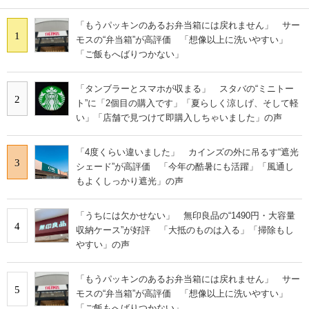
「もうパッキンのあるお弁当箱には戻れません」 サー
1
モスの“弁当箱”が高評価 「想像以上に洗いやすい」
「ご飯もへばりつかない」
「タンブラーとスマホが収まる」 スタバの“ミニトー
2
ト”に「2個目の購入です」「夏らしく涼しげ、そして軽
い」「店舗で見つけて即購入しちゃいました」の声
「4度くらい違いました」 カインズの外に吊るす“遮光
3
シェード”が高評価 「今年の酷暑にも活躍」「風通し
もよくしっかり遮光」の声
「うちには欠かせない」 無印良品の“1490円・大容量
4
収納ケース”が好評 「大抵のものは入る」「掃除もし
やすい」の声
「もうパッキンのあるお弁当箱には戻れません」 サー
5
モスの“弁当箱”が高評価 「想像以上に洗いやすい」
「ご飯もへばりつかない」