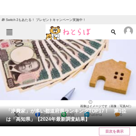
🎁 Switch 2もあたる！ プレゼントキャンペーン実施中！
ねとらぼメニュー
TOP
ニュース
エンタメ
クイズ
グルメ
地域
住まい
教育・育児
動物
リサーチ
ライフ
2025/01/25 18:00（公開）
画像はイメージです（画像：写真AC）
会員記事
「浪費家」が多い都道府県ランキングTOP17！ 第1位
X
Share
LINE
hatena
0
は「高知県」【2024年最新調査結果】
メディア
目次を表示
注目記事を集めた総合ページ