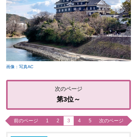
画像：写真AC
第3位～
前のページ
1
2
3
4
5
次のページ