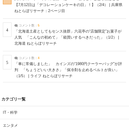
【7月12日は「デコレーションケーキの日」！】（2/4） | 兵庫県
ねとらぼリサーチ：2ページ目
コメント数：
5
4
「北海道土産としてもセンス抜群」六花亭の“店舗限定”お菓子が
人気 「こんなの初めて」「箱買いするべきだった」（1/2） |
北海道 ねとらぼリサーチ
コメント数：
4
5
「車に常備しました」 カインズの“1980円クーラーバッグ”が評
判 「ちょうどいい大きさ」「保冷剤を止めるベルトが良い」
（1/5） | ライフ ねとらぼリサーチ
カテゴリ一覧
IT・科学
エンタメ