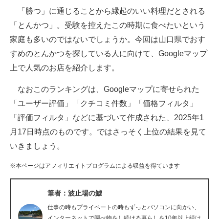
「勝つ」に通じることから縁起のいい料理だとされる
ITの今と未来を見通す
「とんかつ」。受験を控えたこの時期に食べたいという
家庭も多いのではないでしょうか。今回は山口県でおす
スマホと通信の最新トレンド
すめのとんかつを探している人に向けて、Googleマップ
進化するPCとデバイスの未来
上で人気のお店を紹介します。
好きが集まる 比べて選べる
なおこのランキングは、Googleマップに寄せられた
「ユーザー評価」「クチコミ件数」「価格フィルタ」
ビジネスと働き方のヒント
「評価フィルタ」などに基づいて作成された、2025年1
AI活用のいまが分かる
月17日時点のものです。ではさっそく上位の結果を見て
いきましょう。
企業ITのトレンドを詳説
※本ページはアフィリエイトプログラムによる収益を得ています
経営リーダーのコミュニティ
マーケ×ITの今がよく分かる
筆者：波止場の鯱
仕事の時もプライベートの時もずっとパソコンに向かい、
ITエンジニア向け専門サイト
インターネットで調べ物をし続ける暮らしを10年以上続け