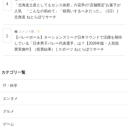
4
「北海道土産としてもセンス抜群」六花亭の“店舗限定”お菓子が
人気 「こんなの初めて」「箱買いするべきだった」（1/2） |
北海道 ねとらぼリサーチ
コメント数：
3
5
【バレーボール】ネーションズリーグ日本ラウンドで活躍を期待
している「日本男子バレー代表選手」は？【2026年版・人気投
票実施中】（投票結果） | スポーツ ねとらぼリサーチ
カテゴリ一覧
IT・科学
エンタメ
グルメ
ゲーム