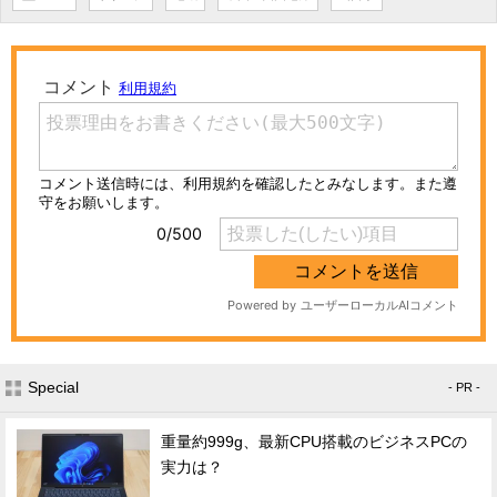
Special
- PR -
重量約999g、最新CPU搭載のビジネスPCの
実力は？