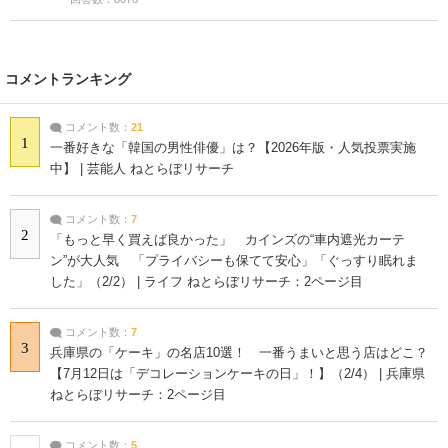
コメントランキング
コメント数：
21
1
一番好きな「韓国の男性俳優」は？【2026年版・人気投票実施
中】 | 芸能人 ねとらぼリサーチ
コメント数：
7
2
「もっと早く買えば良かった」 カインズの“車内遮光カーテ
ン”が大人気 「プライバシーも保てて安心」「ぐっすり眠れま
した」（2/2） | ライフ ねとらぼリサーチ：2ページ目
コメント数：
7
3
兵庫県の「ケーキ」の名店10選！ 一番うまいと思う店はどこ？
【7月12日は「デコレーションケーキの日」！】（2/4） | 兵庫県
ねとらぼリサーチ：2ページ目
コメント数：
5