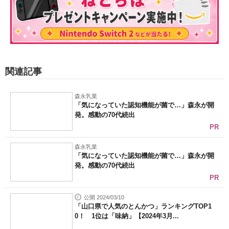
関連記事
森永乳業
「気になっていた認知機能が菌で…」森永が開
発。感動の70代続出
PR
森永乳業
「気になっていた認知機能が菌で…」森永が開
発。感動の70代続出
PR
公開 2024/03/10
「山口県で人気のとんかつ」ランキングTOP1
0！ 1位は「味納」【2024年3月...