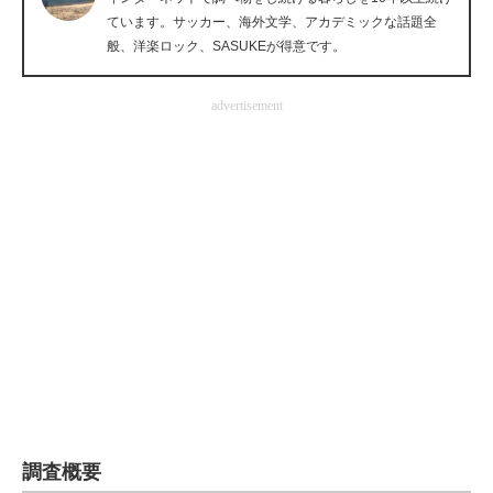
ています。サッカー、海外文学、アカデミックな話題全
企業向けIT製品の総合サイト
般、洋楽ロック、SASUKEが得意です。
IT製品の技術・比較・事例
advertisement
製造業のIT導入・活用を支援
モノづくり技術者専門サイト
エレクトロニクス専門サイト
電子設計の基本と応用
エネルギーの専門メディア
建設×テクノロジーの最前線
ちょっと気になるネットの話題
調査概要