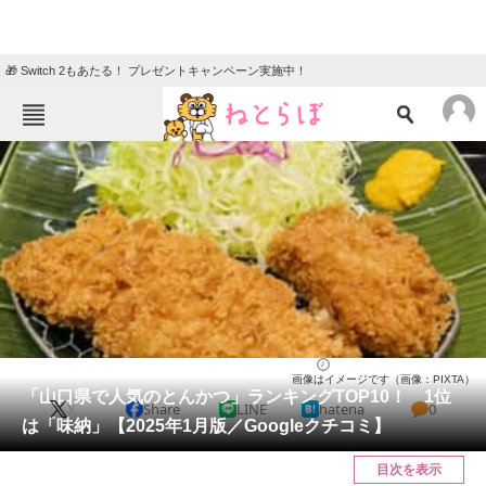
🎁 Switch 2もあたる！ プレゼントキャンペーン実施中！
ねとらぼメニュー
TOP
ニュース
エンタメ
クイズ
グルメ
地域
住まい
教育・育児
動物
リサーチ
山口県
2025/01/17 18:00（公開）
画像はイメージです（画像：PIXTA）
会員記事
「山口県で人気のとんかつ」ランキングTOP10！ 1位
X
Share
LINE
hatena
0
は「味納」【2025年1月版／Googleクチコミ】
メディア
目次を表示
注目記事を集めた総合ページ