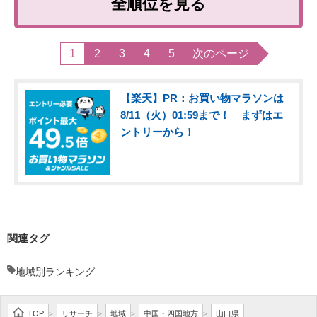
全順位を見る
1
2
3
4
5
次のページ
【楽天】PR：お買い物マラソンは
8/11（火）01:59まで！ まずはエ
ントリーから！
関連タグ
地域別ランキング
TOP
リサーチ
地域
中国・四国地方
山口県
>
>
>
>