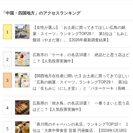
「中国・四国地方」のアクセスランキング
【女性が選ぶ】「お土産に買ってきてほしい広島の銘
1
菓・スイーツ」ランキングTOP28！ 第1位は「もみじ
饅頭（やまだ屋）」【2026年最新調査結果】
広島市の「ケーキ」の名店10選！ 絶品だと思う店はど
2
こ？【人気投票実施中】
【関西地方在住者に聞いた】お土産に買ってきてほしい
3
「広島の銘菓・スイーツ」ランキングTOP29！ 第1位
は「生もみじ（にしき堂）」と「バターケーキ（長崎
堂）」【2026年最新調査結果】
広島県の「焼き鳥」の名店10選！ 一番うまいと思う店
4
はどこ？【人気投票実施中】
「香川県のチャーハンの名店」ランキングTOP10！ 1
5
位は「大衆中華食堂 旨屋 円座飯店」【2024年1月18日