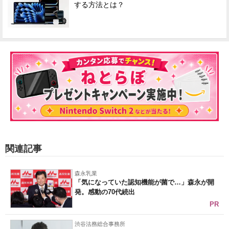
する方法とは？
関連記事
森永乳業
「気になっていた認知機能が菌で…」森永が開
発。感動の70代続出
PR
渋谷法務総合事務所