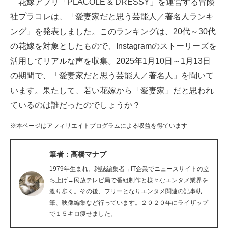
花嫁アプリ「PLACOLE & DRESSY」を運営する冒険
社プラコレは、「愛妻家だと思う芸能人／著名人ランキ
ITの今と未来を見通す
ング」を発表しました。このランキングは、20代～30代
スマホと通信の最新トレンド
の花嫁を対象としたもので、Instagramのストーリーズを
活用してリアルな声を収集。2025年1月10日～1月13日
進化するPCとデバイスの未来
の期間で、「愛妻家だと思う芸能人／著名人」を聞いて
好きが集まる 比べて選べる
います。果たして、若い花嫁から「愛妻家」だと思われ
ているのは誰だったのでしょうか？
ビジネスと働き方のヒント
※本ページはアフィリエイトプログラムによる収益を得ています
AI活用のいまが分かる
企業ITのトレンドを詳説
筆者：高橋マナブ
1979年生まれ。雑誌編集者→IT企業でニュースサイトの立
経営リーダーのコミュニティ
ち上げ→民放テレビ局で番組制作と様々なエンタメ業界を
渡り歩く。その後、フリーとなりエンタメ関連の記事執
マーケ×ITの今がよく分かる
筆、映像編集など行っています。２０２０年にライザップ
で１５キロ痩せました。
ITエンジニア向け専門サイト