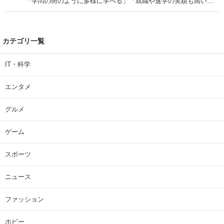
「学問の街のように多様に学べる」「就職や進学の実績も高い」
| 大学 ねとらぼリサーチ
カテゴリ一覧
IT・科学
エンタメ
グルメ
ゲーム
スポーツ
ニュース
ファッション
ホビー