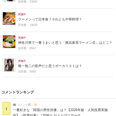
回答数：23836
実施中
ラーメンって日本食？それとも中華料理？
回答数：19630
実施中
神奈川県で一番うまいと思う「横浜家系ラーメン店」はどこ？
回答数：8502
実施中
唯一無二の歌声だと思うボーカリストは？
回答数：8069
コメントランキング
コメント数：
20
1
一番好きな「韓国の男性俳優」は？【2026年版・人気投票実施
中】（投票結果） | 芸能人 ねとらぼリサーチ