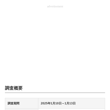
企業向けIT製品の総合サイト
advertisement
IT製品の技術・比較・事例
製造業のIT導入・活用を支援
モノづくり技術者専門サイト
エレクトロニクス専門サイト
電子設計の基本と応用
エネルギーの専門メディア
建設×テクノロジーの最前線
調査概要
ちょっと気になるネットの話題
調査期間
2025年1月10日～1月13日