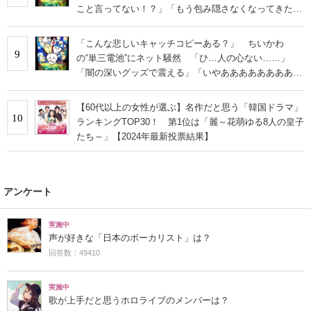
こと言ってない！？」「もう包み隠さなくなってきた
な」
「こんな悲しいキャッチコピーある？」 ちいかわ
9
の“単三電池”にネット騒然 「ひ…人の心ない……」
「闇の深いグッズで震える」「いやあああああああああ
あ」
【60代以上の女性が選ぶ】名作だと思う「韓国ドラマ」
10
ランキングTOP30！ 第1位は「麗～花萌ゆる8人の皇子
たち～」【2024年最新投票結果】
アンケート
実施中
声が好きな「日本のボーカリスト」は？
回答数：49410
実施中
歌が上手だと思うホロライブのメンバーは？