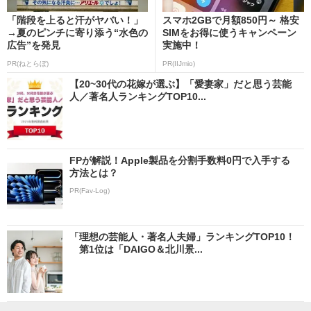
「階段を上ると汗がヤバい！」
スマホ2GBで月額850円～ 格安
→夏のピンチに寄り添う“水色の
SIMをお得に使うキャンペーン
広告”を発見
実施中！
PR(ねとらぼ)
PR(IIJmio)
【20~30代の花嫁が選ぶ】「愛妻家」だと思う芸能
人／著名人ランキングTOP10...
FPが解説！Apple製品を分割手数料0円で入手する
方法とは？
PR(Fav-Log)
「理想の芸能人・著名人夫婦」ランキングTOP10！
第1位は「DAIGO＆北川景...