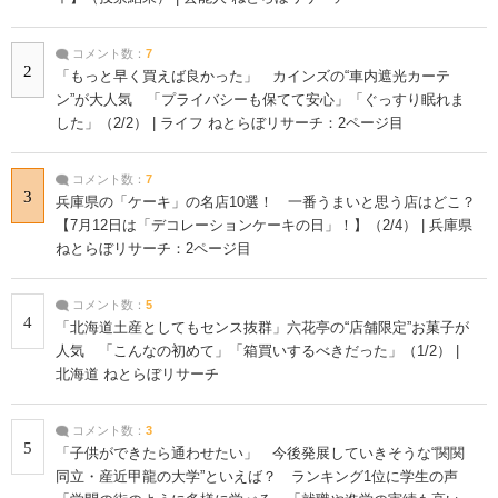
コメント数：
7
2
「もっと早く買えば良かった」 カインズの“車内遮光カーテ
ン”が大人気 「プライバシーも保てて安心」「ぐっすり眠れま
した」（2/2） | ライフ ねとらぼリサーチ：2ページ目
コメント数：
7
3
兵庫県の「ケーキ」の名店10選！ 一番うまいと思う店はどこ？
【7月12日は「デコレーションケーキの日」！】（2/4） | 兵庫県
ねとらぼリサーチ：2ページ目
コメント数：
5
4
「北海道土産としてもセンス抜群」六花亭の“店舗限定”お菓子が
人気 「こんなの初めて」「箱買いするべきだった」（1/2） |
北海道 ねとらぼリサーチ
コメント数：
3
5
「子供ができたら通わせたい」 今後発展していきそうな“関関
同立・産近甲龍の大学”といえば？ ランキング1位に学生の声