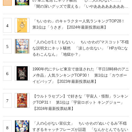
の“単三電池”にネット騒然 「ひ…人の心ない……」
「闇の深いグッズで震える」「いやあああああああああ
あ」
「ちいかわ」のキャラクター人気ランキングTOP28！
4
第1位は「うさぎ」【2024年最新投票結果】
「人の心が1ミリもない」 ちいかわの“マスコット”不穏
5
な説明文にネット騒然 「涙しか出ない」「HPが0にな
るわこんなん」「地獄か？」
1990年代にテレビ東京で放送された「平日18時枠のアニ
6
メ作品」人気ランキングTOP30！ 第1位は「カウボー
イビバップ」【2023年最新投票結果】
【ウルトラセブン】で好きな「宇宙人・怪獣」ランキン
7
グTOP31！ 第1位は「宇宙ロボット キングジョー」
【2024年最新投票結果】
「人の心がない宣伝文」 ちいかわの“ぬいぐるみ”不穏
8
すぎるキャッチフレーズが話題 「なんかとんでもない