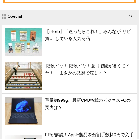
Special
- PR -
【iHerb】「迷ったらこれ！」みんなが"リピ
買い"している人気商品
階段イヤ！ 階段イヤ！夏は階段が暑くてイ
ヤ！ →まさかの発想で涼しく？
重量約999g、最新CPU搭載のビジネスPCの
実力は？
FPが解説！Apple製品を分割手数料0円で入手