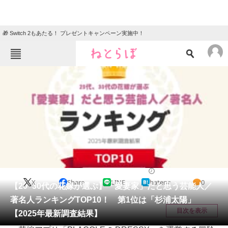
🎁 Switch 2もあたる！ プレゼントキャンペーン実施中！
ねとらぼメニュー
TOP
ニュース
エンタメ
クイズ
グルメ
地域
住まい
教育・育児
動物
リサーチ
エンタメ
2025/01/31 09:30（公開）
X
Share
LINE
hatena
0
会員記事
【20~30代の花嫁が選ぶ】「愛妻家」だと思う芸能人／
著名人ランキングTOP10！ 第1位は「杉浦太陽」
メディア
目次を表示
【2025年最新調査結果】
注目記事を集めた総合ページ