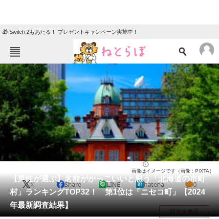
🎁 Switch 2もあたる！ プレゼントキャンペーン実施中！
ねとらぼメニュー
TOP
ニュース
エンタメ
クイズ
グルメ
地域
住まい
教育・育児
動物
リサーチ
北海道
2025/02/07 17:00（公開）
画像はイメージです（画像：PIXTA）
会員記事
【男性が選ぶ】名前がかっこいいと思う「北海道の市町
X
Share
LINE
hatena
0
村」ランキングTOP32！ 第1位は「ニセコ町」【2024
メディア
年最新調査結果】
目次を表示
注目記事を集めた総合ページ