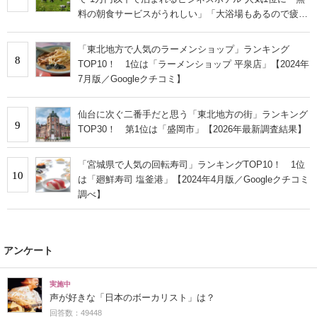
料の朝食サービスがうれしい」「大浴場もあるので疲れ
が取れます！」の声
「東北地方で人気のラーメンショップ」ランキング
8
TOP10！ 1位は「ラーメンショップ 平泉店」【2024年
7月版／Googleクチコミ】
仙台に次ぐ二番手だと思う「東北地方の街」ランキング
9
TOP30！ 第1位は「盛岡市」【2026年最新調査結果】
「宮城県で人気の回転寿司」ランキングTOP10！ 1位
10
は「廻鮮寿司 塩釜港」【2024年4月版／Googleクチコミ
調べ】
アンケート
実施中
声が好きな「日本のボーカリスト」は？
回答数：49448