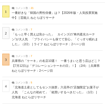
コメント数：
21
1
一番好きな「韓国の男性俳優」は？【2026年版・人気投票実施
中】 | 芸能人 ねとらぼリサーチ
コメント数：
7
2
「もっと早く買えば良かった」 カインズの“車内遮光カーテ
ン”が大人気 「プライバシーも保てて安心」「ぐっすり眠れま
した」（2/2） | ライフ ねとらぼリサーチ：2ページ目
コメント数：
7
3
兵庫県の「ケーキ」の名店10選！ 一番うまいと思う店はどこ？
【7月12日は「デコレーションケーキの日」！】（2/4） | 兵庫県
ねとらぼリサーチ：2ページ目
コメント数：
5
4
「北海道土産としてもセンス抜群」六花亭の“店舗限定”お菓子が
人気 「こんなの初めて」「箱買いするべきだった」（1/2） |
北海道 ねとらぼリサーチ