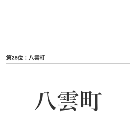
企業向けIT製品の総合サイト
IT製品の技術・比較・事例
製造業のIT導入・活用を支援
モノづくり技術者専門サイト
第28位：八雲町
エレクトロニクス専門サイト
電子設計の基本と応用
エネルギーの専門メディア
建設×テクノロジーの最前線
ちょっと気になるネットの話題