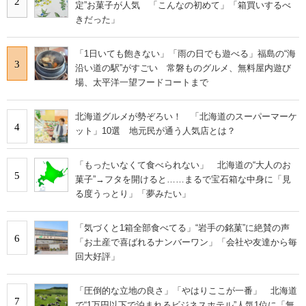
2
定”お菓子が人気 「こんなの初めて」「箱買いするべ
きだった」
「1日いても飽きない」「雨の日でも遊べる」福島の“海
3
沿い道の駅”がすごい 常磐ものグルメ、無料屋内遊び
場、太平洋一望フードコートまで
北海道グルメが勢ぞろい！ 「北海道のスーパーマーケ
4
ット」10選 地元民が通う人気店とは？
「もったいなくて食べられない」 北海道の“大人のお
5
菓子”→フタを開けると……まるで宝石箱な中身に「見
る度うっとり」「夢みたい」
「気づくと1箱全部食べてる」“岩手の銘菓”に絶賛の声
6
「お土産で喜ばれるナンバーワン」「会社や友達から毎
回大好評」
「圧倒的な立地の良さ」「やはりここが一番」 北海道
7
で“1万円以下で泊まれるビジネスホテル”人気1位に「無