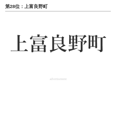
第28位：上富良野町
ITの今と未来を見通す
スマホと通信の最新トレンド
進化するPCとデバイスの未来
好きが集まる 比べて選べる
ビジネスと働き方のヒント
AI活用のいまが分かる
企業ITのトレンドを詳説
advertisement
経営リーダーのコミュニティ
マーケ×ITの今がよく分かる
ITエンジニア向け専門サイト