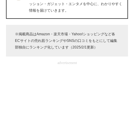
ッション・ガジェット・エンタメを中心に、わかりやすく
企業向けIT製品の総合サイト
情報を届けていきます。
IT製品の技術・比較・事例
製造業のIT導入・活用を支援
※掲載商品はAmazon・楽天市場・Yahoo!ショッピングなど各
ECサイトの売れ筋ランキングやSNSの口コミをもとにして編集
モノづくり技術者専門サイト
部独自にランキング化しています（2025/2/1更新）
エレクトロニクス専門サイト
advertisement
電子設計の基本と応用
エネルギーの専門メディア
建設×テクノロジーの最前線
ちょっと気になるネットの話題