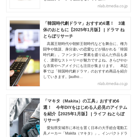
nlab.itmedia.co.jp
「韓国時代劇ドラマ」おすすめ6選！ 3連
休のおともに【2025年1月版】 | ドラマ ね
とらぼリサーチ
高麗王朝時代や朝鮮王朝時代などを舞台に、権力
闘争や陰謀、身分違いの恋愛などが描かれる「韓国
時代劇」。ファンタジー要素を盛り込んだ作品も多
く、濃密なストーリーが魅力ですよね。きらびやか
な衣装やヘアメイクにも注目が集まります。 本記
事では「韓国時代劇ドラマ」のおすすめ商品を紹介
していきます。[autho…
nlab.itmedia.co.jp
「マキタ（Makita）の工具」おすすめ6
選！ 今年DIYをはじめる人必見のアイテム
を紹介【2025年1月版】 | ライフ ねとらぼ
リサーチ
愛知県安城市に本社を置く日本の大手総合電動工
具メーカー「Makita（マキタ）」。インパクトドラ