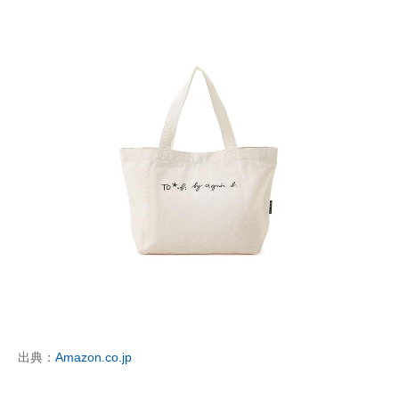
出典：
Amazon.co.jp