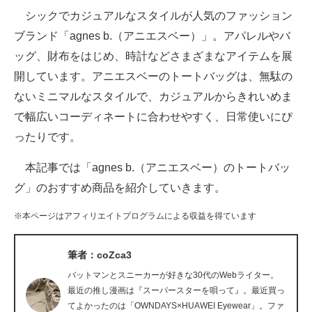
シックでカジュアルなスタイルが人気のファッション
ITの今と未来を見通す
ブランド「agnes b.（アニエスベー）」。アパレルやバ
ッグ、財布をはじめ、時計などさまざまなアイテムを展
スマホと通信の最新トレンド
開しています。アニエスベーのトートバッグは、無駄の
進化するPCとデバイスの未来
ないミニマルなスタイルで、カジュアルからきれいめま
で幅広いコーディネートに合わせやすく、日常使いにぴ
好きが集まる 比べて選べる
ったりです。
ビジネスと働き方のヒント
本記事では「agnes b.（アニエスベー）のトートバッ
AI活用のいまが分かる
グ」のおすすめ商品を紹介していきます。
企業ITのトレンドを詳説
※本ページはアフィリエイトプログラムによる収益を得ています
経営リーダーのコミュニティ
筆者：coZca3
マーケ×ITの今がよく分かる
バットマンとスニーカーが好きな30代のWebライター。
最近の推し漫画は『スーパースターを唄って』。最近買っ
ITエンジニア向け専門サイト
てよかったのは「OWNDAYS×HUAWEI Eyewear」。ファ