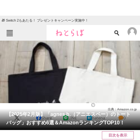
🎁 Switch 2もあたる！ プレゼントキャンペーン実施中！
ねとらぼメニュー
TOP
ニュース
エンタメ
クイズ
グルメ
地域
住まい
教育・育児
動物
リサーチ
バッグ
2025/02/08 18:44（公開）
出典：Amazon.co.jp
会員記事
【2025年2月版】「agnes b.（アニエスベー）のトート
X
Share
LINE
hatena
0
バッグ」おすすめ6選＆AmazonランキングTOP10！
メディア
目次を表示
注目記事を集めた総合ページ