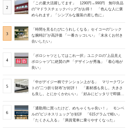
「この夏大活躍してます」 1290円→990円 無印良品
2
の“マドラスチェックバッグ”がお得！ 「色んな人に褒
められます」「シンプルな服装の差し色に」
「時間を見るたびにうれしくなる」セイコーの“シック
3
な腕時計”が高評価 「一番カッコいい」「末永くお付き
合いしたい」
「ポロシャツとしてはこれ一択」ユニクロの“上品見え
4
ポロシャツ”に絶賛の声 「デザインが秀逸」「着心地が
良い」
「中がデイジー柄でテンション上がる」 マリークワン
5
トの“二つ折り財布”が好評！ 「素材感も良し。大きさ
も良し。とにかくかわいい」「好みにピッタリで即購
入」
「通勤用に買ったけど、めちゃくちゃ良い！」 モンベ
6
ルの“ビジネスリュック”が好評 「615グラムで軽い」
「たくさん入る」「満員電車に乗りやすくなった」