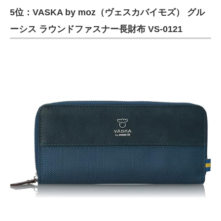
5位：VASKA by moz（ヴェスカバイモズ） グル
ITの今と未来を見通す
ーシス ラウンドファスナー長財布 VS-0121
スマホと通信の最新トレンド
進化するPCとデバイスの未来
好きが集まる 比べて選べる
ビジネスと働き方のヒント
AI活用のいまが分かる
企業ITのトレンドを詳説
経営リーダーのコミュニティ
マーケ×ITの今がよく分かる
ITエンジニア向け専門サイト