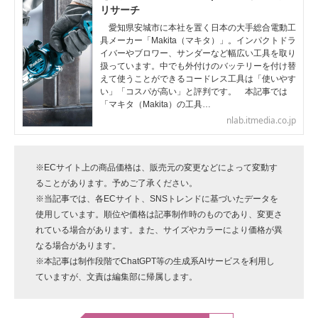
リサーチ
愛知県安城市に本社を置く日本の大手総合電動工
具メーカー「Makita（マキタ）」。インパクトドラ
イバーやブロワー、サンダーなど幅広い工具を取り
扱っています。中でも外付けのバッテリーを付け替
えて使うことができるコードレス工具は「使いやす
い」「コスパが高い」と評判です。 本記事では
「マキタ（Makita）の工具…
nlab.itmedia.co.jp
※ECサイト上の商品価格は、販売元の変更などによって変動す
ることがあります。予めご了承ください。
※当記事では、各ECサイト、SNSトレンドに基づいたデータを
使用しています。順位や価格は記事制作時のものであり、変更さ
れている場合があります。また、サイズやカラーにより価格が異
なる場合があります。
※本記事は制作段階でChatGPT等の生成系AIサービスを利用し
ていますが、文責は編集部に帰属します。