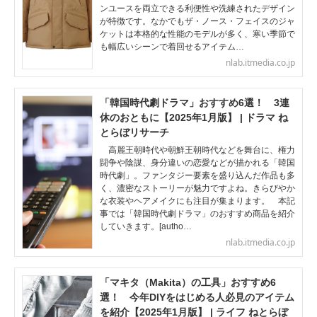
ンユースを両立できる利便性や洗練されたデザイン
が特徴です。なかでもザ・ノース・フェイスのジャ
ケットは本格的な性能のモデルが多く、寒い季節で
も幅広いシーンで着回せるアイテム…
nlab.itmedia.co.jp
「韓国時代劇ドラマ」おすすめ6選！ 3連
休のおともに【2025年1月版】 | ドラマ ね
とらぼリサーチ
高麗王朝時代や朝鮮王朝時代などを舞台に、権力
闘争や陰謀、身分違いの恋愛などが描かれる「韓国
時代劇」。ファンタジー要素を盛り込んだ作品も多
く、濃密なストーリーが魅力ですよね。きらびやか
な衣装やヘアメイクにも注目が集まります。 本記
事では「韓国時代劇ドラマ」のおすすめ商品を紹介
していきます。[autho…
nlab.itmedia.co.jp
「マキタ（Makita）の工具」おすすめ6
選！ 今年DIYをはじめる人必見のアイテム
を紹介【2025年1月版】 | ライフ ねとらぼ