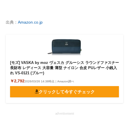
企業向けIT製品の総合サイト
IT製品の技術・比較・事例
出典：
Amazon.co.jp
製造業のIT導入・活用を支援
モノづくり技術者専門サイト
エレクトロニクス専門サイト
[モズ] VASKA by moz ヴェスカ グルーシス ラウンドファスナー
長財布 レディース 大容量 薄型 ナイロン 合皮 PUレザー 小銭入
電子設計の基本と応用
れ VS-0121 (ブルー)
￥2,792
エネルギーの専門メディア
2026/03/26 14:38時点｜Amazon調べ
クリックして今すぐチェック
建設×テクノロジーの最前線
ちょっと気になるネットの話題
advertisement