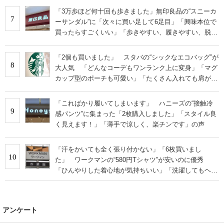
「3万歩ほど何十回も歩きました」無印良品の“スニーカ
7
ーサンダル”に「次々に買い足して6足目」「興味本位で
買ったらすごくいい」「歩きやすい、履きやすい、脱ぎ
やすい」の声
「2個も買いました」 スタバの“シックなエコバッグ”が
8
大人気 「どんなコーデもワンランク上に変身」「マグ
カップ型のポーチも可愛い」「たくさん入れても肩が痛
くならない」
「こればかり履いてしまいます」 ハニーズの“接触冷
9
感パンツ”に集まった「2枚購入しました」「スタイル良
く見えます！」「薄手で涼しく、楽チンです」の声
「汗をかいても全く張り付かない」「6枚買いまし
10
た」 ワークマンの“580円Tシャツ”が安いのに優秀
「ひんやりした着心地が気持ちいい」「洗濯してもヘタ
らない」
アンケート