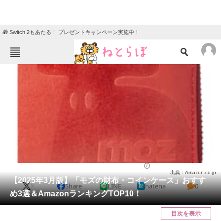
🎁 Switch 2もあたる！ プレゼントキャンペーン実施中！
ねとらぼメニュー
TOP
ニュース
エンタメ
クイズ
グルメ
地域
住まい
教育・育児
動物
リサーチ
ファッション
2025/03/06 20:04（公開）
出典：Amazon.co.jp
会員記事
【2025年3月版】「モズの財布・コインケース」おすす
X
Share
LINE
hatena
0
め3選＆AmazonランキングTOP10！
メディア
目次を表示
注目記事を集めた総合ページ