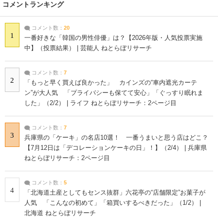
コメントランキング
コメント数：
20
1
一番好きな「韓国の男性俳優」は？【2026年版・人気投票実施
中】（投票結果） | 芸能人 ねとらぼリサーチ
コメント数：
7
2
「もっと早く買えば良かった」 カインズの“車内遮光カーテ
ン”が大人気 「プライバシーも保てて安心」「ぐっすり眠れま
した」（2/2） | ライフ ねとらぼリサーチ：2ページ目
コメント数：
7
3
兵庫県の「ケーキ」の名店10選！ 一番うまいと思う店はどこ？
【7月12日は「デコレーションケーキの日」！】（2/4） | 兵庫県
ねとらぼリサーチ：2ページ目
コメント数：
5
4
「北海道土産としてもセンス抜群」六花亭の“店舗限定”お菓子が
人気 「こんなの初めて」「箱買いするべきだった」（1/2） |
北海道 ねとらぼリサーチ