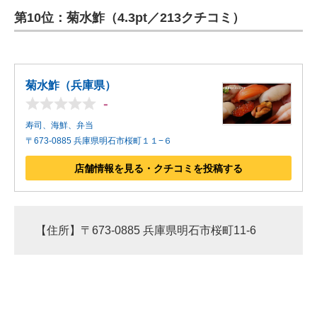
第10位：菊水鮓（4.3pt／213クチコミ）
ITの今と未来を見通す
スマホと通信の最新トレンド
菊水鮓（兵庫県）
進化するPCとデバイスの未来
-
好きが集まる 比べて選べる
寿司、海鮮、弁当
〒673-0885 兵庫県明石市桜町１１−６
ビジネスと働き方のヒント
店舗情報を見る・クチコミを投稿する
AI活用のいまが分かる
企業ITのトレンドを詳説
【住所】〒673-0885 兵庫県明石市桜町11-6
経営リーダーのコミュニティ
マーケ×ITの今がよく分かる
ITエンジニア向け専門サイト