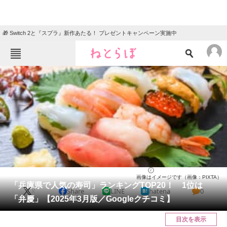
🎁 Switch 2と『スプラ』新作あたる！ プレゼントキャンペーン実施中
ねとらぼメニュー
TOP
ニュース
エンタメ
クイズ
グルメ
地域
住まい
教育・育児
動物
リサーチ
兵庫県
2025/03/16 10:00（公開）
画像はイメージです（画像：PIXTA）
会員記事
「兵庫県で人気の寿司」ランキングTOP20！ 1位は
X
Share
LINE
hatena
0
「弁慶」【2025年3月版／Googleクチコミ】
メディア
目次を表示
注目記事を集めた総合ページ