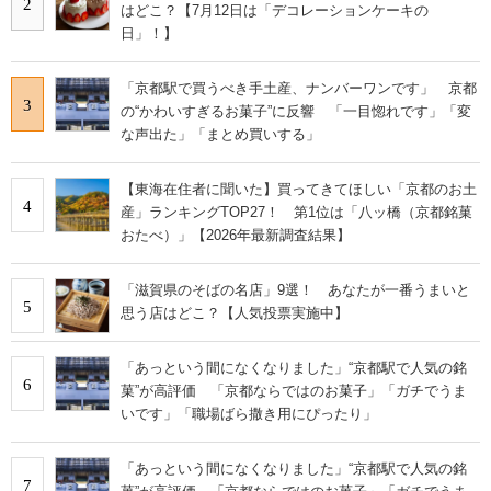
2
はどこ？【7月12日は「デコレーションケーキの
日」！】
「京都駅で買うべき手土産、ナンバーワンです」 京都
3
の“かわいすぎるお菓子”に反響 「一目惚れです」「変
な声出た」「まとめ買いする」
【東海在住者に聞いた】買ってきてほしい「京都のお土
4
産」ランキングTOP27！ 第1位は「八ッ橋（京都銘菓
おたべ）」【2026年最新調査結果】
「滋賀県のそばの名店」9選！ あなたが一番うまいと
5
思う店はどこ？【人気投票実施中】
「あっという間になくなりました」“京都駅で人気の銘
6
菓”が高評価 「京都ならではのお菓子」「ガチでうま
いです」「職場ばら撒き用にぴったり」
「あっという間になくなりました」“京都駅で人気の銘
7