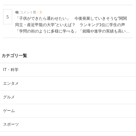
コメント数：
3
5
「子供ができたら通わせたい」 今後発展していきそうな“関関
同立・産近甲龍の大学”といえば？ ランキング1位に学生の声
「学問の街のように多様に学べる」「就職や進学の実績も高い」
| 大学 ねとらぼリサーチ
カテゴリ一覧
IT・科学
エンタメ
グルメ
ゲーム
スポーツ