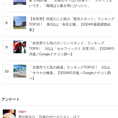
菓”が高評価 「京都ならではのお菓子」「ガチでうま
いです」「職場ばら撒き用にぴったり」
【奈良県】外国人に人気の「観光スポット」ランキング
8
TOP10！ 第1位は「奈良公園」【2024年最新調査結
果】
「奈良県で人気のガソリンスタンド」ランキング
9
TOP9！ 1位は「セルフィックス 天理 SS」【2024年5
月版／Googleクチコミ調べ】
「京都市で人気の銭湯」ランキングTOP10！ 1位は
10
「サウナの梅湯」【2024年5月版／Googleクチコミ調
べ】
アンケート
実施中
声が好きな「日本のボーカリスト」は？