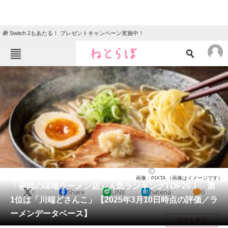
🎁 Switch 2もあたる！ プレゼントキャンペーン実施中！
ねとらぼメニュー
TOP
ニュース
エンタメ
クイズ
グルメ
地域
住まい
教育・育児
動物
リサーチ
福岡県
2025/03/16 12:20（公開）
画像：PIXTA （画像はイメージです）
会員記事
「福岡の味噌ラーメン店」人気ランキングTOP20！ 第
X
Share
LINE
hatena
0
1位は「川端どさんこ」【2025年3月10日時点の評価／ラ
メディア
ーメンデータベース】
目次を表示
注目記事を集めた総合ページ