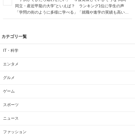
同立・産近甲龍の大学”といえば？ ランキング1位に学生の声
「学問の街のように多様に学べる」「就職や進学の実績も高い」
| 大学 ねとらぼリサーチ
カテゴリ一覧
IT・科学
エンタメ
グルメ
ゲーム
スポーツ
ニュース
ファッション