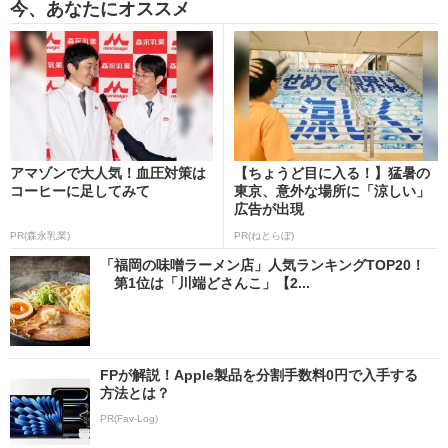
今、あなたにオススメ
アマゾンで大人気！血圧対策は
【ちょうど目に入る！】猛暑の
コーヒーに足してみて
東京、意外な場所に「涼しい」
広告が出現
PR(森永乳業)
PR(ねとらぼ)
「福岡の味噌ラーメン店」人気ランキングTOP20！
第1位は「川端どさんこ」【2...
FPが解説！Apple製品を分割手数料0円で入手する
方法とは？
PR(Fav-Log)