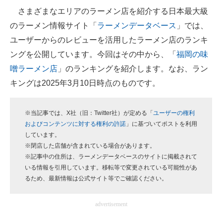
さまざまなエリアのラーメン店を紹介する日本最大級
ITの今と未来を見通す
のラーメン情報サイト「
ラーメンデータベース
」では、
ユーザーからのレビューを活用したラーメン店のランキ
スマホと通信の最新トレンド
ングを公開しています。今回はその中から、「
福岡の味
進化するPCとデバイスの未来
噌ラーメン店
」のランキングを紹介します。なお、ラン
キングは2025年3月10日時点のものです。
好きが集まる 比べて選べる
ビジネスと働き方のヒント
※当記事では、X社（旧：Twitter社）が定める「
ユーザーの権利
およびコンテンツに対する権利の許諾
」に基づいてポストを利用
AI活用のいまが分かる
しています。
※閉店した店舗が含まれている場合があります。
企業ITのトレンドを詳説
※記事中の住所は、ラーメンデータベースのサイトに掲載されて
いる情報を引用しています。移転等で変更されている可能性があ
経営リーダーのコミュニティ
るため、最新情報は公式サイト等でご確認ください。
マーケ×ITの今がよく分かる
advertisement
ITエンジニア向け専門サイト