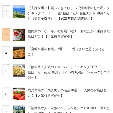
【主婦が選ぶ】買ってきてほしい「沖縄県のお土産」ラ
2
ンキングTOP30！ 第1位は「紅いも生タルト 沖縄きら
り（御菓子御殿）」【2026年最新調査結果】
福岡県の「ケーキ」の名店13選！ あなたが一番好きな
3
店はどこ？【人気投票実施中】
「宮崎辛麺の名店」7選！ 一番うまいと思う店はど
4
こ？
「熊本県で人気のチャーハン」ランキングTOP10！ 1
5
位は「らーめん 白川」【2024年6月版／Googleクチコミ
調べ】
鹿児島県の「焼き肉」の名店10選！ 人気のお店はど
6
こ？【人気投票実施中】
「福岡県の人口が多い街」ランキングTOP30！ 第1位
7