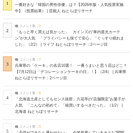
1
一番好きな「韓国の男性俳優」は？【2026年版・人気投票実施
中】（投票結果） | 芸能人 ねとらぼリサーチ
コメント数：
7
2
「もっと早く買えば良かった」 カインズの“車内遮光カーテ
ン”が大人気 「プライバシーも保てて安心」「ぐっすり眠れま
した」（2/2） | ライフ ねとらぼリサーチ：2ページ目
コメント数：
7
3
兵庫県の「ケーキ」の名店10選！ 一番うまいと思う店はどこ？
【7月12日は「デコレーションケーキの日」！】（2/4） | 兵庫県
ねとらぼリサーチ：2ページ目
コメント数：
5
4
「北海道土産としてもセンス抜群」六花亭の“店舗限定”お菓子が
人気 「こんなの初めて」「箱買いするべきだった」（1/2） |
北海道 ねとらぼリサーチ
コメント数：
3
5
「子供ができたら通わせたい」 今後発展していきそうな“関関