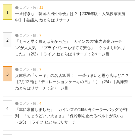
コメント数：
21
1
一番好きな「韓国の男性俳優」は？【2026年版・人気投票実施
中】 | 芸能人 ねとらぼリサーチ
コメント数：
7
2
「もっと早く買えば良かった」 カインズの“車内遮光カーテ
ン”が大人気 「プライバシーも保てて安心」「ぐっすり眠れま
した」（2/2） | ライフ ねとらぼリサーチ：2ページ目
コメント数：
7
3
兵庫県の「ケーキ」の名店10選！ 一番うまいと思う店はどこ？
【7月12日は「デコレーションケーキの日」！】（2/4） | 兵庫県
ねとらぼリサーチ：2ページ目
コメント数：
4
4
「車に常備しました」 カインズの“1980円クーラーバッグ”が評
判 「ちょうどいい大きさ」「保冷剤を止めるベルトが良い」
（1/5） | ライフ ねとらぼリサーチ