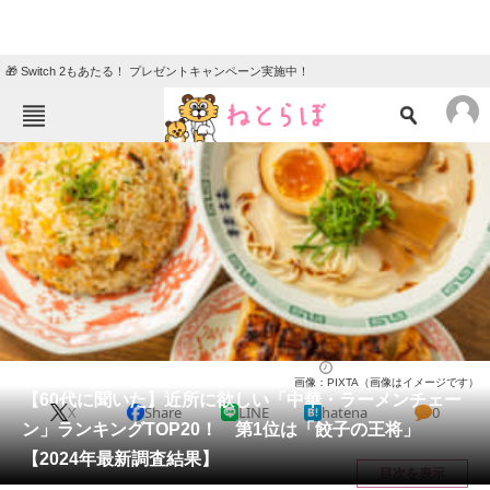
🎁 Switch 2もあたる！ プレゼントキャンペーン実施中！
ねとらぼメニュー
TOP
ニュース
エンタメ
クイズ
グルメ
地域
住まい
教育・育児
動物
リサーチ
チェーン店
2025/03/16 14:50（公開）
画像：PIXTA（画像はイメージです）
会員記事
【60代に聞いた】近所に欲しい「中華・ラーメンチェー
X
Share
LINE
hatena
0
ン」ランキングTOP20！ 第1位は「餃子の王将」
メディア
【2024年最新調査結果】
目次を表示
注目記事を集めた総合ページ