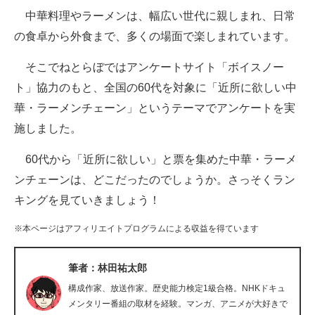
中華料理やラーメンは、幅広い世代に親しまれ、日常
ITの今と未来を見通す
の食卓から外食まで、多くの場面で楽しまれています。
スマホと通信の最新トレンド
そこでねとらぼではアンケートサイト「ボイスノー
ト」協力のもと、全国の60代を対象に「近所に欲しい中
進化するPCとデバイスの未来
華・ラーメンチェーン」というテーマでアンケートを実
好きが集まる 比べて選べる
施しました。
ビジネスと働き方のヒント
60代から「近所に欲しい」と票を集めた中華・ラーメ
ンチェーンは、どこだったのでしょうか。さっそくラン
AI活用のいまが分かる
キングを見ていきましょう！
企業ITのトレンドを詳説
※本ページはアフィリエイトプログラムによる収益を得ています
経営リーダーのコミュニティ
筆者：林田祐太郎
マーケ×ITの今がよく分かる
構成作家、放送作家。歴史能力検定1級合格。NHKドキュ
ITエンジニア向け専門サイト
メンタリー番組の取材を経験。マンガ、アニメが大好きで