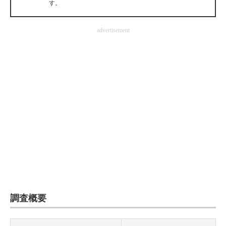
す。
企業向けIT製品の総合サイト
advertisement
IT製品の技術・比較・事例
製造業のIT導入・活用を支援
モノづくり技術者専門サイト
エレクトロニクス専門サイト
電子設計の基本と応用
エネルギーの専門メディア
建設×テクノロジーの最前線
ちょっと気になるネットの話題
調査概要