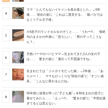
ママ「とんでもないイケメンを産み落とした」→6年
4
後…… 現在の姿に「これは二度見する」「親バカでは
なくリアル王子様」
小4息子のランドセルをのぞくと……「うわー!!」 母絶
5
句のまさかの中身に「恐ろしい」「男の子ってこうな
ん？」
天然パーマのパパとママ→生まれてきた2人の女の子
6
は…… 驚きの姿に「遺伝って不思議ですね」
生まれたては「ジャガイモだった娘」→2年後……「あ
7
りゃ〜！」 ママもびっくりな“現在の姿”に「すごい成
長」「こんなに変わるんだね」
55年前に祖母が作った“子ども服”→令和生まれの息子に
8
着せてみたら……「えっー!!」 “驚きの姿”に「半世紀過
ぎてるとは思えない」