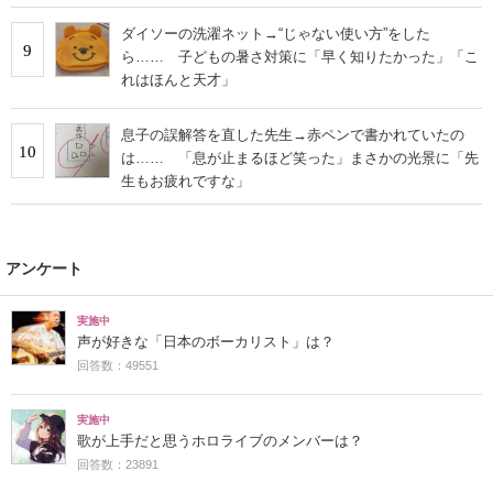
ダイソーの洗濯ネット→“じゃない使い方”をした
9
ら…… 子どもの暑さ対策に「早く知りたかった」「こ
れはほんと天才」
息子の誤解答を直した先生→赤ペンで書かれていたの
10
は…… 「息が止まるほど笑った」まさかの光景に「先
生もお疲れですな」
アンケート
実施中
声が好きな「日本のボーカリスト」は？
回答数：49551
実施中
歌が上手だと思うホロライブのメンバーは？
回答数：23891