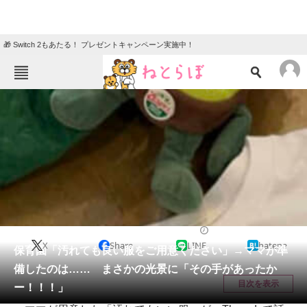
🎁 Switch 2もあたる！ プレゼントキャンペーン実施中！
ねとらぼメニュー
TOP
ニュース
エンタメ
クイズ
グルメ
地域
住まい
教育・育児
動物
リサーチ
育児
2026/05/22 08:00（公開）
X
Share
LINE
hatena
会員記事
保育園「汚れても良い服をご用意ください」→ママが準
備したのは…… まさかの光景に「その手があったか
メディア
目次を表示
ー！！！」
注目記事を集めた総合ページ