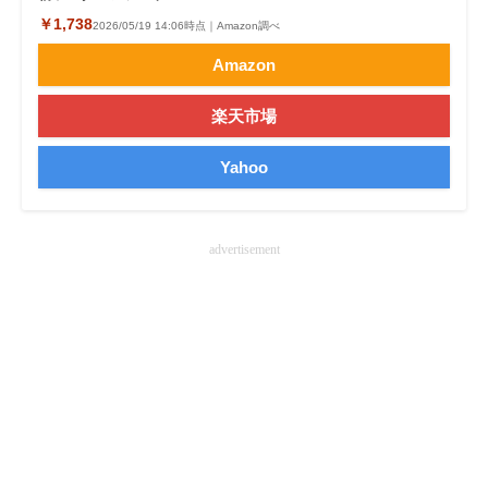
￥1,738
企業向けIT製品の総合サイト
2026/05/19 14:06時点｜Amazon調べ
Amazon
IT製品の技術・比較・事例
楽天市場
製造業のIT導入・活用を支援
Yahoo
モノづくり技術者専門サイト
エレクトロニクス専門サイト
advertisement
電子設計の基本と応用
エネルギーの専門メディア
建設×テクノロジーの最前線
ちょっと気になるネットの話題