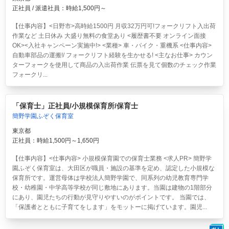
正社員 / 派遣社員：時給1,500円～
【仕事内容】<日野市>高時給1500円 月収32万円可!フォークリフト入出荷
作業など 土日休み 大盛り無料の食堂あり <履歴書不要 オンライン面接
OK><入社キャンペーン実施中!> <業種> 車・バイク・重機系 <仕事内容>
自動車部品の運搬!/ フォークリフト経験を生かせる! <主なお仕事> カウン
ターフォークを使用して商品の入出荷作業 伝票を見て個数のチェック作業
フォークリ...
「保育士」正社員/小規模保育所/保育士
簡野学園ふぞく保育室
東京都
正社員：時給1,500円～1,650円
【仕事内容】<仕事内容> 小規模保育園での保育士業務 <求人PR> 簡野学
園ふぞく保育室は、大田区が職員・施設の基準を定め、認定した小規模な
保育所です。運営母体は学校法人簡野学園で、同系列の幼児教育専門学
校・幼稚園・中学高等学校が同じ敷地にあります。当園は建物の1階部分
にあり、園児たちの行動が見守りやすいのがポイントです。 当園では、
「保護者とともに子育てをします」をモットーに掲げています。園児...