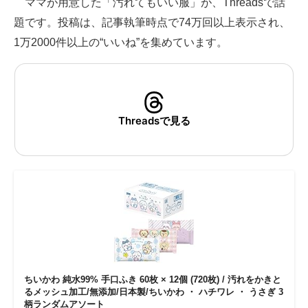
ママが用意した「汚れてもいい服」が、Threadsで話
題です。投稿は、記事執筆時点で74万回以上表示され、
ITの今と未来を見通す
1万2000件以上の“いいね”を集めています。
スマホと通信の最新トレンド
進化するPCとデバイスの未来
好きが集まる 比べて選べる
Threadsで見る
ビジネスと働き方のヒント
AI活用のいまが分かる
企業ITのトレンドを詳説
経営リーダーのコミュニティ
マーケ×ITの今がよく分かる
ちいかわ 純水99% 手口ふき 60枚 × 12個 (720枚) / 汚れをかきと
るメッシュ加工/無添加/日本製/ちいかわ ・ ハチワレ ・ うさぎ 3
ITエンジニア向け専門サイト
柄ランダムアソート