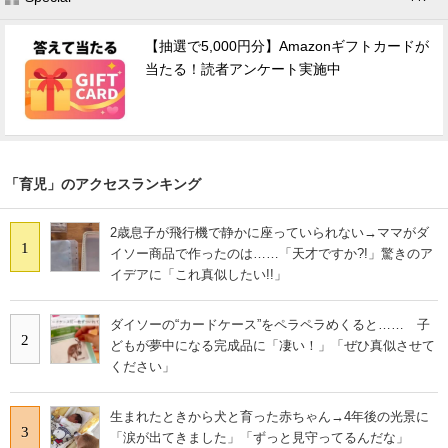
【抽選で5,000円分】Amazonギフトカードが
当たる！読者アンケート実施中
「育児」のアクセスランキング
2歳息子が飛行機で静かに座っていられない→ママがダ
1
イソー商品で作ったのは……「天才ですか?!」驚きのア
イデアに「これ真似したい!!」
ダイソーの“カードケース”をペラペラめくると…… 子
2
どもが夢中になる完成品に「凄い！」「ぜひ真似させて
ください」
生まれたときから犬と育った赤ちゃん→4年後の光景に
3
「涙が出てきました」「ずっと見守ってるんだな」