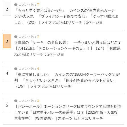
コメント数：
7
2
「もっと早く買えば良かった」 カインズの“車内遮光カーテ
ン”が大人気 「プライバシーも保てて安心」「ぐっすり眠れま
した」（2/2） | ライフ ねとらぼリサーチ：2ページ目
コメント数：
7
3
兵庫県の「ケーキ」の名店10選！ 一番うまいと思う店はどこ？
【7月12日は「デコレーションケーキの日」！】（2/4） | 兵庫県
ねとらぼリサーチ：2ページ目
コメント数：
4
4
「車に常備しました」 カインズの“1980円クーラーバッグ”が評
判 「ちょうどいい大きさ」「保冷剤を止めるベルトが良い」
（1/5） | ライフ ねとらぼリサーチ
コメント数：
3
5
【バレーボール】ネーションズリーグ日本ラウンドで活躍を期待
している「日本男子バレー代表選手」は？【2026年版・人気投
票実施中】（投票結果） | スポーツ ねとらぼリサーチ