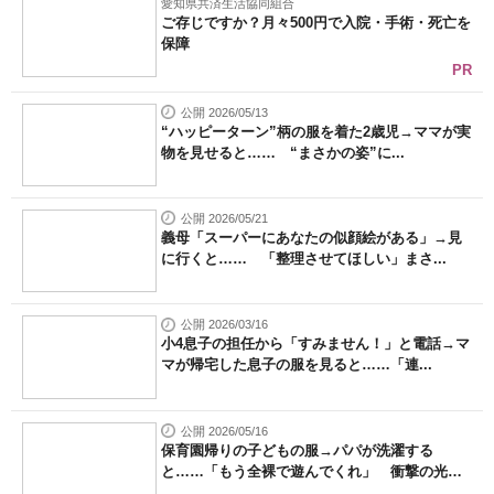
愛知県共済生活協同組合
ご存じですか？月々500円で入院・手術・死亡を
保障
PR
公開 2026/05/13
“ハッピーターン”柄の服を着た2歳児→ママが実
物を見せると…… “まさかの姿”に...
公開 2026/05/21
義母「スーパーにあなたの似顔絵がある」→見
に行くと…… 「整理させてほしい」まさ...
公開 2026/03/16
小4息子の担任から「すみません！」と電話→マ
マが帰宅した息子の服を見ると……「連...
公開 2026/05/16
保育園帰りの子どもの服→パパが洗濯する
と……「もう全裸で遊んでくれ」 衝撃の光
景...