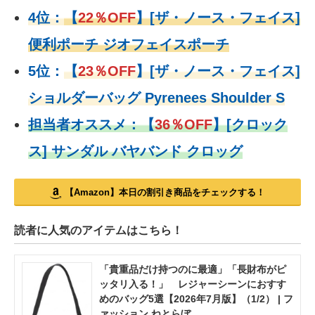
4位：
【
22％OFF
】
[ザ・ノース・フェイス]
便利ポーチ ジオフェイスポーチ
5位：
【
23％OFF
】
[ザ・ノース・フェイス]
ショルダーバッグ Pyrenees Shoulder S
担当者オススメ：
【
36％OFF
】
[クロック
ス] サンダル バヤバンド クロッグ
【Amazon】本日の割引き商品をチェックする！
読者に人気のアイテムはこちら！
「貴重品だけ持つのに最適」「長財布がピ
ッタリ入る！」 レジャーシーンにおすす
めのバッグ5選【2026年7月版】（1/2） | フ
ァッション ねとらぼ