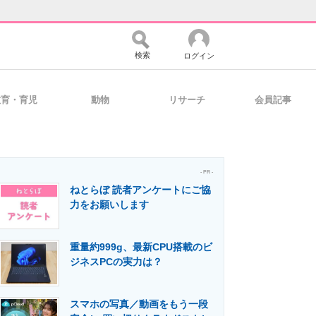
検索
ログイン
教育・育児
動物
リサーチ
会員記事
バイスの未来
好きが集まる 比べて選べる
- PR -
ねとらぼ 読者アンケートにご協
コミュニティ
マーケ×ITの今がよく分かる
力をお願いします
重量約999g、最新CPU搭載のビ
・活用を支援
ジネスPCの実力は？
スマホの写真／動画をもう一段