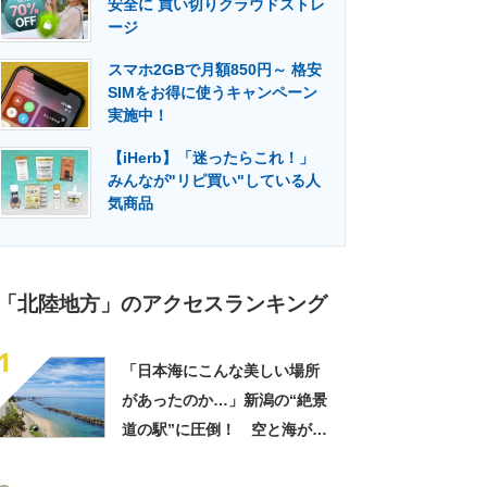
安全に 買い切りクラウドストレ
門メディア
建設×テクノロジーの最前線
ージ
スマホ2GBで月額850円～ 格安
SIMをお得に使うキャンペーン
実施中！
【iHerb】「迷ったらこれ！」
みんなが"リピ買い"している人
気商品
「北陸地方」のアクセスランキング
1
「日本海にこんな美しい場所
があったのか…」新潟の“絶景
道の駅”に圧倒！ 空と海が染
まる大パノラマ、JR駅直結で