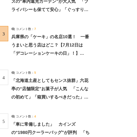
ズの“車内遮光カーテン”が大人気 「プ
ライバシーも保てて安心」「ぐっすり眠
れました」（2/2） | ライフ ねとらぼリ
サーチ：2ページ目
コメント数：
7
3
兵庫県の「ケーキ」の名店10選！ 一番
うまいと思う店はどこ？【7月12日は
「デコレーションケーキの日」！】
（2/4） | 兵庫県 ねとらぼリサーチ：2ペ
ージ目
コメント数：
5
4
「北海道土産としてもセンス抜群」六花
亭の“店舗限定”お菓子が人気 「こんな
の初めて」「箱買いするべきだった」
（1/2） | 北海道 ねとらぼリサーチ
コメント数：
4
5
「車に常備しました」 カインズ
の“1980円クーラーバッグ”が評判 「ち