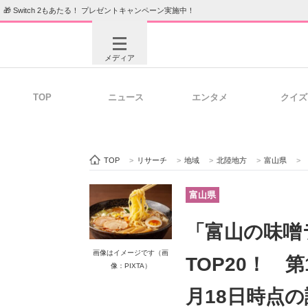
🎁 Switch 2もあたる！ プレゼントキャンペーン実施中！
メディア
TOP
ニュース
エンタメ
クイズ
注目記事を集めた総合ページ
ITの今
TOP
>
リサーチ
>
地域
>
北陸地方
>
富山県
>
ビジネスと働き方のヒント
AI活用
富山県
「富山の味噌
ITエンジニア向け専門サイト
企業向けI
画像はイメージです（画
TOP20！ 
像：PIXTA）
月18日時点