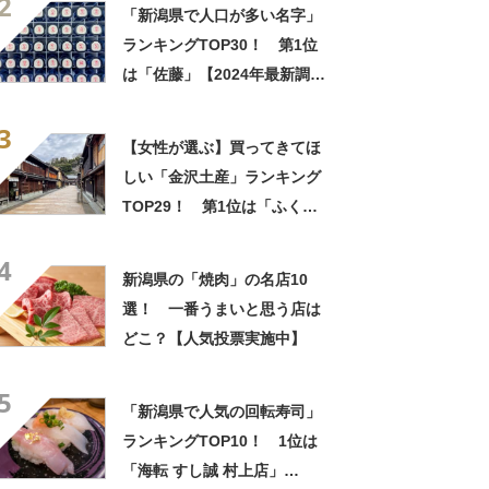
2
列車でも行ける
「新潟県で人口が多い名字」
ランキングTOP30！ 第1位
は「佐藤」【2024年最新調査
結果】
3
【女性が選ぶ】買ってきてほ
しい「金沢土産」ランキング
TOP29！ 第1位は「ふくさ
餅 (和菓子 村上)」【2026年最
4
新調査結果】
新潟県の「焼肉」の名店10
選！ 一番うまいと思う店は
どこ？【人気投票実施中】
5
「新潟県で人気の回転寿司」
ランキングTOP10！ 1位は
「海転 すし誠 村上店」