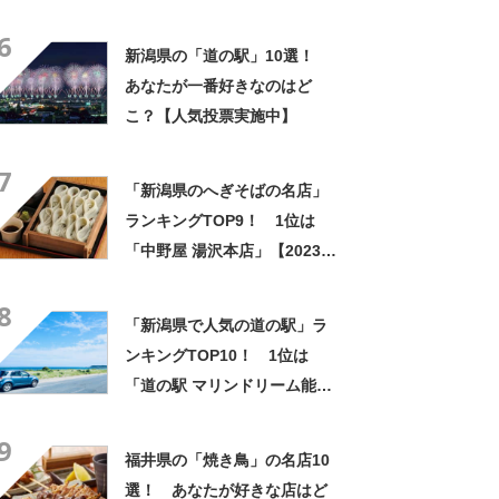
【2024年11月版／Googleク
6
チコミ】
新潟県の「道の駅」10選！
あなたが一番好きなのはど
こ？【人気投票実施中】
7
「新潟県のへぎそばの名店」
ランキングTOP9！ 1位は
「中野屋 湯沢本店」【2023年
12月15日時点／SARAH】
8
「新潟県で人気の道の駅」ラ
ンキングTOP10！ 1位は
「道の駅 マリンドリーム能
生」【2024年3月版／Google
9
クチコミ調べ】
福井県の「焼き鳥」の名店10
選！ あなたが好きな店はど