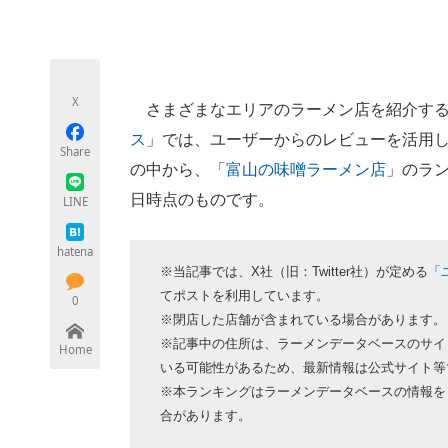
モノづくり技術者専門サイト
エレクトロ
X
さまざまなエリアのラーメン店を紹介する
ちょっと気になるネットの話題
ス
」では、ユーザーからのレビューを活用
Share
の中から、「
富山の味噌ラーメン店
」のラン
日時点のものです。
LINE
hatena
※当記事では、X社（旧：Twitter社）が定める「
てポストを利用しています。
0
※閉店した店舗が含まれている場合があります。
※記事中の住所は、ラーメンデータベースのサイ
Home
いる可能性があるため、最新情報は公式サイト等
※本ランキングはラーメンデータベースの情報を
合があります。