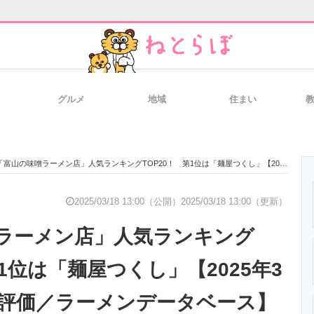
グルメ
地域
住まい
と未来を見通す
スマホと通信の最新トレンド
進化するPCとデ
「富山の味噌ラーメン店」人気ランキングTOP20！ 第1位は「麺屋つくし」【2025年3月18日時点の評価／ラーメンデータベース】
のいまが分かる
企業ITのトレンドを詳説
経営リーダーの
2025/03/18 13:00（公開）
2025/03/18 13:00（更新）
ラーメン店」人気ランキング
T製品の総合サイト
IT製品の技術・比較・事例
製造業のIT導入
第1位は「麺屋つくし」【2025年3
の評価／ラーメンデータベース】