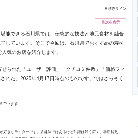
ニクス専門サイト
電子設計の基本と応用
エネルギーの専
糸静ライン
目次を表示
堪能できる石川県では、伝統的な技法と地元食材を融合
魅了しています。そこで今回は、石川県でおすすめの寿司
上で人気のお店を紹介します。
に寄せられた「ユーザー評価」「クチコミ件数」「価格フィ
れた、2025年4月17日時点のものです。ではさっそく
得ています
が好きなライターです。多趣味ではあるけど知識は浅く広く、器用貧乏