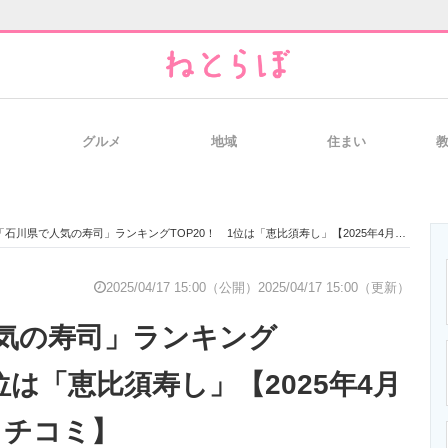
グルメ
地域
住まい
と未来を見通す
スマホと通信の最新トレンド
進化するPCとデ
「石川県で人気の寿司」ランキングTOP20！ 1位は「恵比須寿し」【2025年4月版／Googleクチコミ】
のいまが分かる
企業ITのトレンドを詳説
経営リーダーの
2025/04/17 15:00（公開）
2025/04/17 15:00（更新）
気の寿司」ランキング
T製品の総合サイト
IT製品の技術・比較・事例
製造業のIT導入
1位は「恵比須寿し」【2025年4月
eクチコミ】