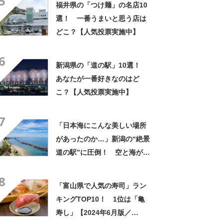
5
福井県の「つけ麺」の名店10
果】
選！ 一番うまいと思う店は
どこ？【人気投票実施中】
6
新潟県の「道の駅」10選！
あなたが一番好きなのはど
こ？【人気投票実施中】
7
「日本海にこんな美しい場所
があったのか…」新潟の“絶景
道の駅”に圧倒！ 空と海が染
まる大パノラマ、JR駅直結で
8
列車でも行ける
「富山県で人気の寿司」ラン
キングTOP10！ 1位は「亀
寿し」【2024年6月版／