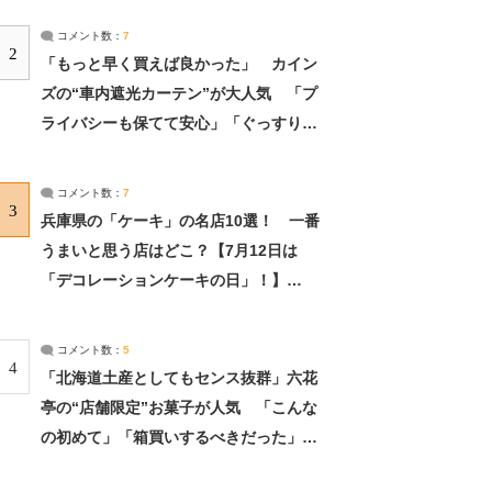
コメント数：
7
2
「もっと早く買えば良かった」 カイン
ズの“車内遮光カーテン”が大人気 「プ
ライバシーも保てて安心」「ぐっすり眠
れました」（2/2） | ライフ ねとらぼリ
サーチ：2ページ目
コメント数：
7
3
兵庫県の「ケーキ」の名店10選！ 一番
うまいと思う店はどこ？【7月12日は
「デコレーションケーキの日」！】
（2/4） | 兵庫県 ねとらぼリサーチ：2ペ
ージ目
コメント数：
5
4
「北海道土産としてもセンス抜群」六花
亭の“店舗限定”お菓子が人気 「こんな
の初めて」「箱買いするべきだった」
（1/2） | 北海道 ねとらぼリサーチ