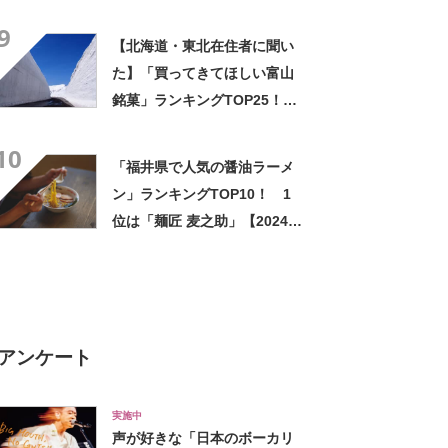
Googleクチコミ調べ】
9
【北海道・東北在住者に聞い
た】「買ってきてほしい富山
銘菓」ランキングTOP25！
第1位は「三角どらやき（大塚
10
屋）」【2024年最新調査結
「福井県で人気の醤油ラーメ
果】
ン」ランキングTOP10！ 1
位は「麺匠 麦之助」【2024年
8月版／Googleクチコミ】
アンケート
実施中
声が好きな「日本のボーカリ