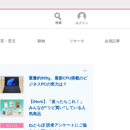
検索
ログイン
教育・育児
動物
リサーチ
会員記事
バイスの未来
好きが集まる 比べて選べる
- PR -
重量約999g、最新CPU搭載のビ
コミュニティ
マーケ×ITの今がよく分かる
ジネスPCの実力は？
【iHerb】「迷ったらこれ！」
・活用を支援
みんなが"リピ買い"している人
気商品
ねとらぼ 読者アンケートにご協