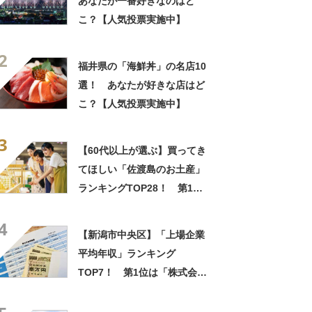
あなたが一番好きなのはど
こ？【人気投票実施中】
2
福井県の「海鮮丼」の名店10
選！ あなたが好きな店はど
こ？【人気投票実施中】
3
【60代以上が選ぶ】買ってき
てほしい「佐渡島のお土産」
ランキングTOP28！ 第1位
は「一夜干しイカ（須田嘉助
4
商店）」【2024年最新調査結
【新潟市中央区】「上場企業
果】
平均年収」ランキング
TOP7！ 第1位は「株式会社
第四北越フィナンシャルグル
ープ」【2024年最新調査結