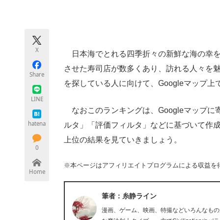
モノづくり技術者専門サイト
エレクトロ
X
日本海でとれる四季折々の新鮮な海の幸を
ちょっと気になるネットの話題
させた寿司店が数多くあり、訪れる人々を
Share
を探している人に向けて、Googleマップ
LINE
なおこのランキングは、Googleマップ
hatena
ルタ」「評価フィルタ」などに基づいて作成さ
上位の結果を見ていきましょう。
0
※本ページはアフィリエイトプログラムによる収益を
Home
筆者：糸静ライン
漫画、ゲーム、映画、特撮などいろんなもの