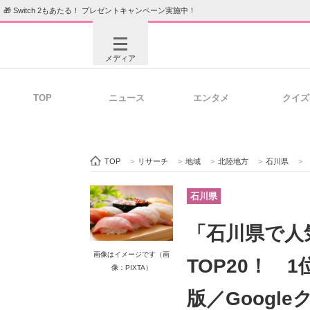
🎁 Switch 2もあたる！ プレゼントキャンペーン実施中！
メディア
TOP
ニュース
エンタメ
クイズ
注目記事を集めた総合ページ
ITの今
TOP
>
リサーチ
>
地域
>
北陸地方
>
石川県
>
ビジネスと働き方のヒント
AI活用
石川県
「石川県で人
ITエンジニア向け専門サイト
企業向けI
画像はイメージです（画
TOP20！ 
像：PIXTA）
版／Googl