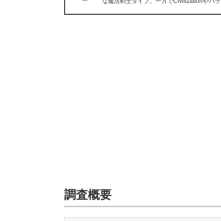
な魔法剣士タイプ。一方でCivilizati
調査概要