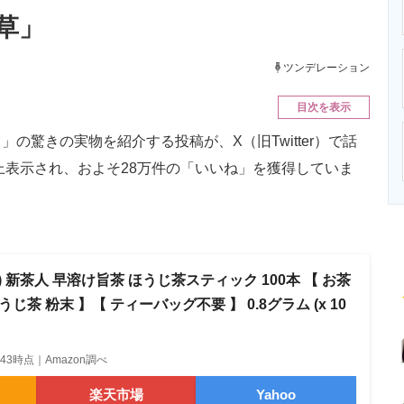
ニクス専門サイト
電子設計の基本と応用
エネルギーの専
草」
ツンデレーション
目次を表示
驚きの実物を紹介する投稿が、X（旧Twitter）で話
上表示され、およそ28万件の「いいね」を獲得していま
) 新茶人 早溶け旨茶 ほうじ茶スティック 100本 【 お茶
じ茶 粉末 】【 ティーバッグ不要 】 0.8グラム (x 10
13:43時点｜Amazon調べ
楽天市場
Yahoo