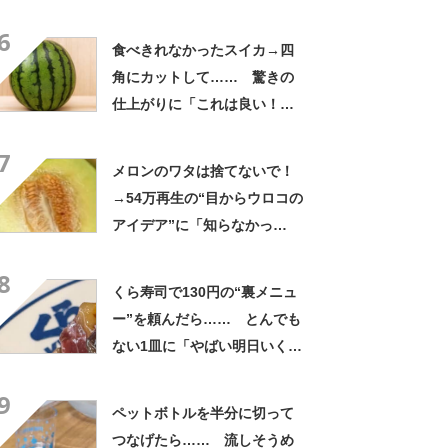
「天才!?」「工夫してて愛を
6
感じます」
食べきれなかったスイカ→四
角にカットして…… 驚きの
仕上がりに「これは良い！」
「やってみます」
7
メロンのワタは捨てないで！
→54万再生の“目からウロコの
アイデア”に「知らなかっ
た！」「そうすれば良かった
8
んだ」
くら寿司で130円の“裏メニュ
ー”を頼んだら…… とんでも
ない1皿に「やばい明日いく」
「これ10貫ぐらい食べたい」
9
ペットボトルを半分に切って
つなげたら…… 流しそうめ