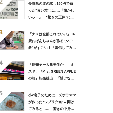
2
たい！」
長野県の道の駅→150円で買
った“赤い粒”は……「懐かし
いぃー」 “驚きの正体”に
「実家や近所の庭になってた
3
なー」「昭和の思い出」
「ナスは全部これでいい」94
歳おばあちゃんが作る“夕ご
飯”がすごい！「真似してみま
す」「憧れます」
4
「転売ヤー大量発生か」 ミ
スド、『Mrs. GREEN APPLE
の箱』転売続出 「情けない
と思わないのかな」「呆れる
5
わ」 2500円での出品も
小2息子のために、ズボラママ
が作った“ジブリ弁当”→開け
てみると…… 驚きの中身に