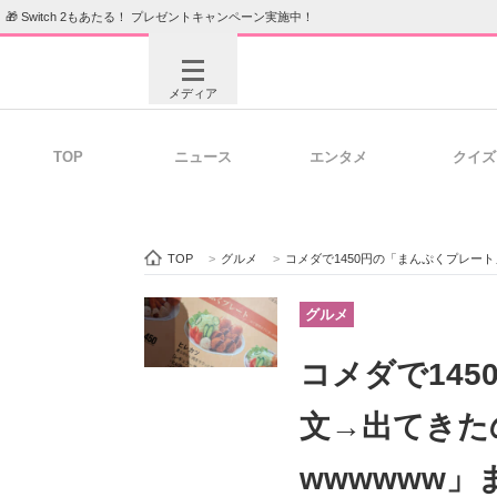
🎁 Switch 2もあたる！ プレゼントキャンペーン実施中！
メディア
TOP
ニュース
エンタメ
クイズ
注目記事を集めた総合ページ
ITの今
TOP
>
グルメ
>
コメダで1450円の「まんぷくプレート」を注文
ビジネスと働き方のヒント
AI活用
グルメ
コメダで14
ITエンジニア向け専門サイト
企業向けI
文→出てきた
wwwwww」