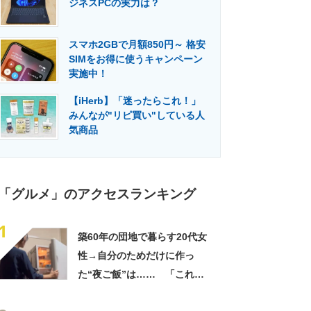
ジネスPCの実力は？
門メディア
建設×テクノロジーの最前線
スマホ2GBで月額850円～ 格安
SIMをお得に使うキャンペーン
実施中！
【iHerb】「迷ったらこれ！」
みんなが"リピ買い"している人
気商品
「グルメ」のアクセスランキング
1
築60年の団地で暮らす20代女
性→自分のためだけに作っ
た“夜ご飯”は…… 「これぞ
手料理」「こんな女性になり