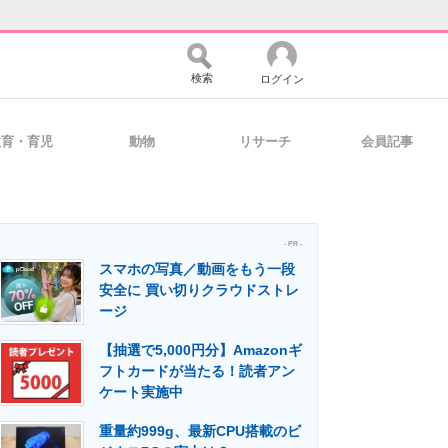
検索
ログイン
教育・育児
動物
リサーチ
会員記事
バイスの未来
好きが集まる 比べて選べる
- PR -
スマホの写真／動画をもう一段
コミュニティ
マーケ×ITの今がよく分かる
安全に 買い切りクラウドストレ
ージ
【抽選で5,000円分】Amazonギ
・活用を支援
フトカードが当たる！読者アン
ケート実施中
重量約999g、最新CPU搭載のビ