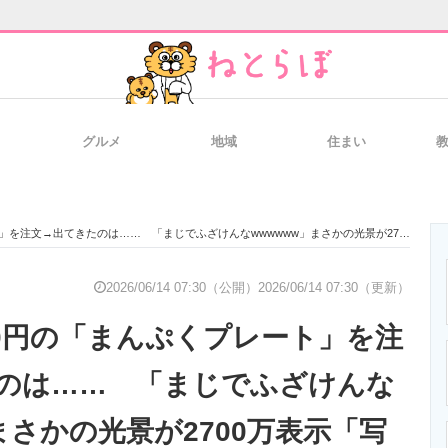
グルメ
地域
住まい
と未来を見通す
スマホと通信の最新トレンド
進化するPCとデ
→出てきたのは…… 「まじでふざけんなwwwwww」まさかの光景が2700万表示「写真詐欺すぎて草」
のいまが分かる
企業ITのトレンドを詳説
経営リーダーの
2026/06/14 07:30（公開）
2026/06/14 07:30（更新）
50円の「まんぷくプレート」を注
T製品の総合サイト
IT製品の技術・比較・事例
製造業のIT導入
のは…… 「まじでふざけんな
まさかの光景が2700万表示「写