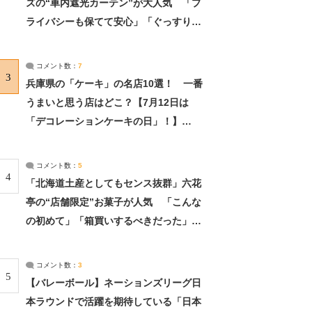
ズの“車内遮光カーテン”が大人気 「プ
ライバシーも保てて安心」「ぐっすり眠
れました」（2/2） | ライフ ねとらぼリ
サーチ：2ページ目
コメント数：
7
3
兵庫県の「ケーキ」の名店10選！ 一番
うまいと思う店はどこ？【7月12日は
「デコレーションケーキの日」！】
（2/4） | 兵庫県 ねとらぼリサーチ：2ペ
ージ目
コメント数：
5
4
「北海道土産としてもセンス抜群」六花
亭の“店舗限定”お菓子が人気 「こんな
の初めて」「箱買いするべきだった」
（1/2） | 北海道 ねとらぼリサーチ
コメント数：
3
5
【バレーボール】ネーションズリーグ日
本ラウンドで活躍を期待している「日本