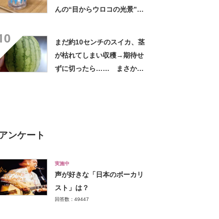
んの“目からウロコの光景”に
「えっ!? 天才すぎて」「夏
10
休みに絶対やる」
まだ約10センチのスイカ、茎
が枯れてしまい収穫→期待せ
ずに切ったら…… まさかの
中身が700万表示 「わ
ぁ！」「全部これがいい」投
稿者に話を聞いた
アンケート
実施中
声が好きな「日本のボーカリ
スト」は？
回答数：49447