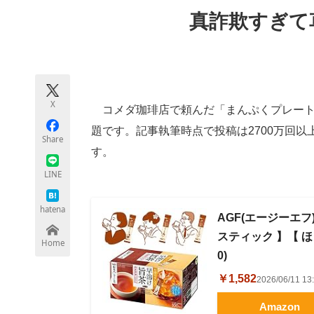
モノづくり技術者専門サイト
エレクトロ
真詐欺すぎて
ちょっと気になるネットの話題
X
コメダ珈琲店で頼んだ「まんぷくプレート」の
題です。記事執筆時点で投稿は2700万回以
Share
す。
LINE
hatena
AGF(エージーエフ
スティック 】【 ほう
Home
0)
￥1,582
2026/06/11 
Amazon