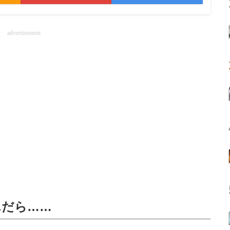
advertisement
んだら……