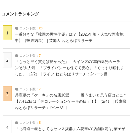
コメントランキング
コメント数：
20
1
一番好きな「韓国の男性俳優」は？【2026年版・人気投票実施
中】（投票結果） | 芸能人 ねとらぼリサーチ
コメント数：
7
2
「もっと早く買えば良かった」 カインズの“車内遮光カーテ
ン”が大人気 「プライバシーも保てて安心」「ぐっすり眠れま
した」（2/2） | ライフ ねとらぼリサーチ：2ページ目
コメント数：
7
3
兵庫県の「ケーキ」の名店10選！ 一番うまいと思う店はどこ？
【7月12日は「デコレーションケーキの日」！】（2/4） | 兵庫県
ねとらぼリサーチ：2ページ目
コメント数：
5
4
「北海道土産としてもセンス抜群」六花亭の“店舗限定”お菓子が