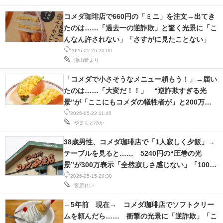
コメダ珈琲店で660円の「ミニ」を注文→出てき
たのは……「過去一の逆詐欺」と驚く光景に「こ
んなん許されない」「さすがに見たことない」
2026-05-26 20:00
瀬山野まり
「コメダで小さそうなメニュー頼もう！」→届い
たのは……「大変だ！！」 “逆詐欺すぎる光
景”が「ここにもコメダの犠牲者が」と200万表
示
2026-05-22 11:45
やまもとゆか
38歳男性、コメダ珈琲店で「1人寂しく夕飯」→
テーブルを見ると…… 5240円の“圧巻の光
景”が300万表示「全然寂しさ感じない」「100点
過ぎ」
2026-05-15 20:30
宮原れい
←5年前 現在→ コメダ珈琲店でソフトクリー
ムを頼んだら…… 衝撃の光景に「逆詐欺」「こ