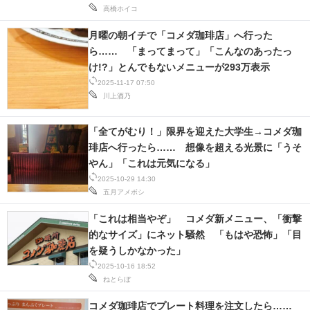
高橋ホイコ
月曜の朝イチで「コメダ珈琲店」へ行った
ら…… 「まってまって」「こんなのあったっ
け!?」とんでもないメニューが293万表示
2025-11-17 07:50
川上酒乃
「全てがむり！」限界を迎えた大学生→コメダ珈
琲店へ行ったら…… 想像を超える光景に「うそ
やん」「これは元気になる」
2025-10-29 14:30
五月アメボシ
「これは相当やぞ」 コメダ新メニュー、「衝撃
的なサイズ」にネット騒然 「もはや恐怖」「目
を疑うしかなかった」
2025-10-16 18:52
ねとらぼ
コメダ珈琲店でプレート料理を注文したら……