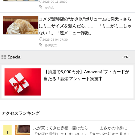
2025-09-11 18:00
かのん
コメダ珈琲店の“かき氷”ボリュームに仰天→さら
にミニサイズを頼んだら…… 「ミニがミニじゃ
ない！」「逆メニュー詐欺」
2025-08-04 07:30
沓澤真二
Special
- PR -
【抽選で5,000円分】Amazonギフトカードが
当たる！読者アンケート実施中
アクセスランキング
夫が買ってきた赤福→開けたら…… まさかの中身に
1
「お店に電話してしまいそう」「さすがに初めて見まし