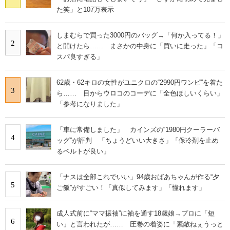
た笑」と107万表示
しまむらで買った3000円のバッグ→「何か入ってる！」
2
と開けたら…… まさかの中身に「買いに走った」「コ
スパ良すぎる」
62歳・62キロの女性がユニクロの“2990円ワンピ”を着た
3
ら…… 目からウロコのコーデに「全色ほしいくらい」
「参考になりました」
「車に常備しました」 カインズの“1980円クーラーバ
4
ッグ”が評判 「ちょうどいい大きさ」「保冷剤を止め
るベルトが良い」
「ナスは全部これでいい」94歳おばあちゃんが作る“夕
5
ご飯”がすごい！「真似してみます」「憧れます」
成人式前に“ママ振袖”に袖を通す18歳娘→プロに「短
6
い」と言われたが…… 圧巻の着姿に「素敵ねぇうっと