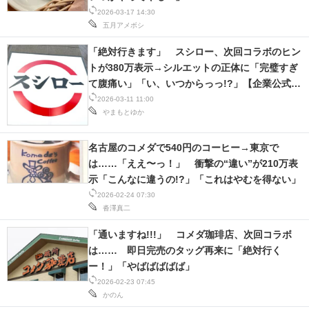
2026-03-17 14:30
五月アメボシ
「絶対行きます」 スシロー、次回コラボのヒン
トが380万表示→シルエットの正体に「完璧すぎ
て腹痛い」「い、いつからっっ!?」【企業公式コ
ラボ記事3選】
2026-03-11 11:00
やまもとゆか
名古屋のコメダで540円のコーヒー→東京で
は……「ええ〜っ！」 衝撃の“違い”が210万表
示「こんなに違うの!?」「これはやむを得ない」
2026-02-24 07:30
沓澤真二
「通いますね!!!」 コメダ珈琲店、次回コラボ
は…… 即日完売のタッグ再来に「絶対行く
ー！」「やばばばばば」
2026-02-23 07:45
かのん