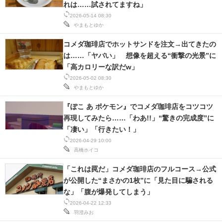
れは……試されてますね」
2026-05-14 08:30
やまもとゆか
コメダ珈琲店でホットサンドを注文→出てきたの
は……「ヤバい」 想像を超える“衝撃の光景”に
「高カロリーな訳だw」
2026-05-02 08:30
やまもとゆか
『ぽこ あ ポケモン』でコメダ珈琲店をコツコツ
再現してみたら……「わあ!!」“驚きの完成度”に
「凄い」「行きたい！」
2026-04-29 10:00
高橋ホイコ
「これは罠だ」コメダ珈琲店のフルコース→公式
が公開した“まさかの1枚”に「見た目に騙される
な」「腹が爆発してしまう」
2026-04-22 12:33
羽澄みお