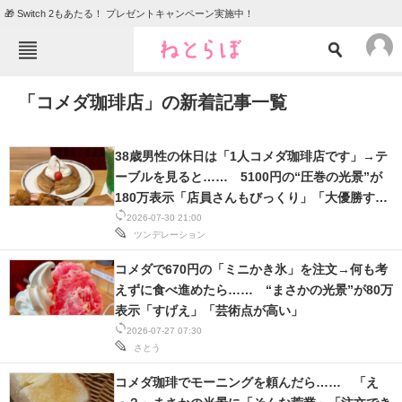
🎁 Switch 2もあたる！ プレゼントキャンペーン実施中！
ねとらぼメニュー
「コメダ珈琲店」の新着記事一覧
TOP
ニュース
エンタメ
クイズ
38歳男性の休日は「1人コメダ珈琲店です」→テ
グルメ
地域
ーブルを見ると…… 5100円の“圧巻の光景”が
180万表示「店員さんもびっくり」「大優勝す
住まい
教育・育児
ぎ」
2026-07-30 21:00
ツンデレーション
動物
リサーチ
コメダで670円の「ミニかき氷」を注文→何も考
会員記事
えずに食べ進めたら…… “まさかの光景”が80万
表示「すげえ」「芸術点が高い」
メディア
2026-07-27 07:30
さとう
注目記事を集めた総合ページ
コメダ珈琲でモーニングを頼んだら…… 「え
ITの今と未来を見通す