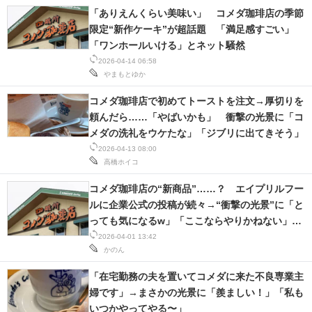
「ありえんくらい美味い」 コメダ珈琲店の季節
限定“新作ケーキ”が超話題 「満足感すごい」
「ワンホールいける」とネット騒然
2026-04-14 06:58
やまもとゆか
コメダ珈琲店で初めてトーストを注文→厚切りを
頼んだら……「やばいかも」 衝撃の光景に「コ
メダの洗礼をウケたな」「ジブリに出てきそう」
2026-04-13 08:00
高橋ホイコ
コメダ珈琲店の“新商品”……？ エイプリルフー
ルに企業公式の投稿が続々→“衝撃の光景”に「と
っても気になるw」「ここならやりかねない」
【エイプリルフールまとめ】
2026-04-01 13:42
かのん
「在宅勤務の夫を置いてコメダに来た不良専業主
婦です」→まさかの光景に「羨ましい！」「私も
いつかやってやる〜」