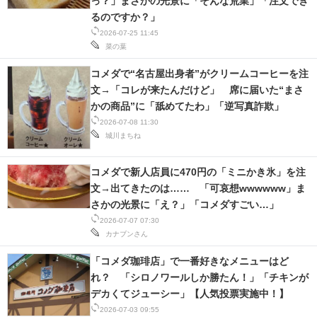
っ？」まさかの光景に「そんな荒業」「注文でき
るのですか？」
スマホと通信の最新トレンド
2026-07-25 11:45
菜の葉
進化するPCとデバイスの未来
コメダで“名古屋出身者”がクリームコーヒーを注
好きが集まる 比べて選べる
文→「コレが来たんだけど」 席に届いた“まさ
かの商品”に「舐めてたわ」「逆写真詐欺」
ビジネスと働き方のヒント
2026-07-08 11:30
城川まちね
AI活用のいまが分かる
コメダで新人店員に470円の「ミニかき氷」を注
企業ITのトレンドを詳説
文→出てきたのは…… 「可哀想wwwwww」ま
さかの光景に「え？」「コメダすごい…」
経営リーダーのコミュニティ
2026-07-07 07:30
カナブンさん
マーケ×ITの今がよく分かる
「コメダ珈琲店」で一番好きなメニューはど
ITエンジニア向け専門サイト
れ？ 「シロノワールしか勝たん！」「チキンが
デカくてジューシー」【人気投票実施中！】
企業向けIT製品の総合サイト
2026-07-03 09:55