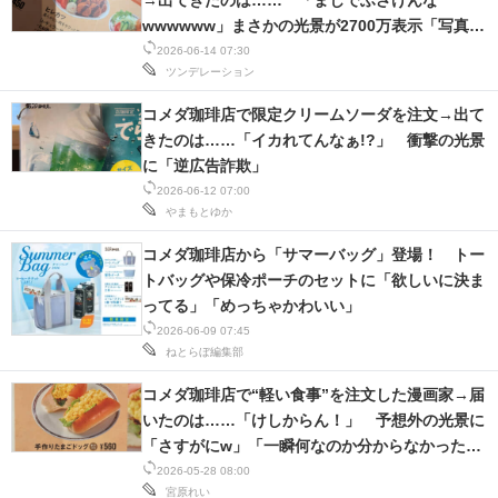
→出てきたのは…… 「まじでふざけんな
wwwwww」まさかの光景が2700万表示「写真詐
欺すぎて草」
2026-06-14 07:30
ツンデレーション
コメダ珈琲店で限定クリームソーダを注文→出て
きたのは……「イカれてんなぁ!?」 衝撃の光景
に「逆広告詐欺」
2026-06-12 07:00
やまもとゆか
コメダ珈琲店から「サマーバッグ」登場！ トー
トバッグや保冷ポーチのセットに「欲しいに決ま
ってる」「めっちゃかわいい」
2026-06-09 07:45
ねとらぼ編集部
コメダ珈琲店で“軽い食事”を注文した漫画家→届
いたのは……「けしからん！」 予想外の光景に
「さすがにw」「一瞬何なのか分からなかった
笑」
2026-05-28 08:00
宮原れい