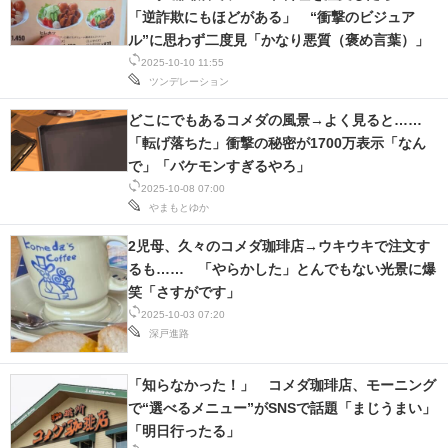
「逆詐欺にもほどがある」 “衝撃のビジュア
ル”に思わず二度見「かなり悪質（褒め言葉）」
2025-10-10 11:55
ツンデレーション
どこにでもあるコメダの風景→よく見ると……
「転げ落ちた」衝撃の秘密が1700万表示「なん
で」「バケモンすぎるやろ」
2025-10-08 07:00
やまもとゆか
2児母、久々のコメダ珈琲店→ウキウキで注文す
るも…… 「やらかした」とんでもない光景に爆
笑「さすがです」
2025-10-03 07:20
深戸進路
「知らなかった！」 コメダ珈琲店、モーニング
で“選べるメニュー”がSNSで話題「まじうまい」
「明日行ったる」