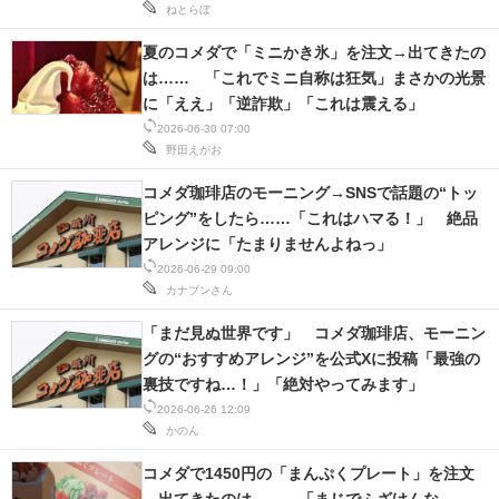
ねとらぼ
IT製品の技術・比較・事例
夏のコメダで「ミニかき氷」を注文→出てきたの
製造業のIT導入・活用を支援
は…… 「これでミニ自称は狂気」まさかの光景
に「ええ」「逆詐欺」「これは震える」
モノづくり技術者専門サイト
2026-06-30 07:00
野田えがお
エレクトロニクス専門サイト
コメダ珈琲店のモーニング→SNSで話題の“トッ
電子設計の基本と応用
ピング”をしたら……「これはハマる！」 絶品
アレンジに「たまりませんよねっ」
エネルギーの専門メディア
2026-06-29 09:00
カナブンさん
建設×テクノロジーの最前線
「まだ見ぬ世界です」 コメダ珈琲店、モーニン
ちょっと気になるネットの話題
グの“おすすめアレンジ”を公式Xに投稿「最強の
裏技ですね…！」「絶対やってみます」
2026-06-26 12:09
かのん
コメダで1450円の「まんぷくプレート」を注文