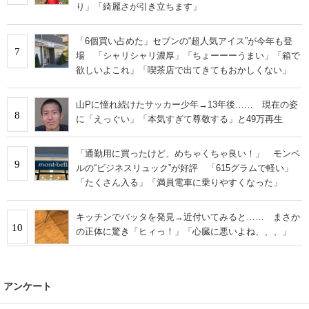
り」「綺麗さが引き立ちます」
「6個買い占めた」セブンの“超人気アイス”が今年も登
7
場 「シャリシャリ濃厚」「ちょーーーうまい」「箱で
欲しいよこれ」「喫茶店で出てきてもおかしくない」
山Pに憧れ続けたサッカー少年→13年後…… 現在の姿
8
に「えっぐい」「本気すぎて尊敬する」と49万再生
「通勤用に買ったけど、めちゃくちゃ良い！」 モンベ
9
ルの“ビジネスリュック”が好評 「615グラムで軽い」
「たくさん入る」「満員電車に乗りやすくなった」
キッチンでバッタを発見→近付いてみると…… まさか
10
の正体に驚き「ヒィっ！」「心臓に悪いよね、、、」
アンケート