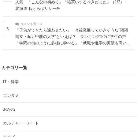
人気 「こんなの初めて」「箱買いするべきだった」（1/2） |
北海道 ねとらぼリサーチ
コメント数：
3
5
「子供ができたら通わせたい」 今後発展していきそうな“関関
同立・産近甲龍の大学”といえば？ ランキング1位に学生の声
「学問の街のように多様に学べる」「就職や進学の実績も高い」
| 大学 ねとらぼリサーチ
カテゴリ一覧
IT・科学
エンタメ
おかね
カルチャー・アート
クイズ