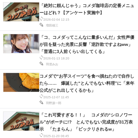
「絶対に頼んじゃう」コメダ珈琲店の定番メニュ
ーはどれ？【アンケート実施中】
2026-02-04 12:15
増田雄三
「コ、コメダってこんなに量多いんだ」女性声優
が目を疑った光景に反響「逆詐欺ですよねww」
「普通に3人前くらい出してくる」
2026-01-13 18:20
羽澄みお
コメダで“お芋スイーツ”を食べ損ねたので自作し
たら…… 爆誕した“とんでもない料理”に「来年
公式がこれ出してくるかも」
2025-12-07 11:45
羽野源一郎
「これ可愛すぎる！！」 コメダの“シロノワー
ル”がポーチに!? とんでもない完成度が31万表
示 「たまらん」「ビックリされるw」
2025-11-20 06:45