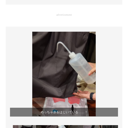
企業向けIT製品の総合サイト
advertisement
IT製品の技術・比較・事例
製造業のIT導入・活用を支援
モノづくり技術者専門サイト
エレクトロニクス専門サイト
電子設計の基本と応用
エネルギーの専門メディア
建設×テクノロジーの最前線
ちょっと気になるネットの話題
めっちゃ水をはじいている……！