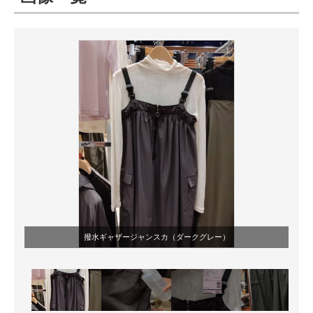
ITの今と未来を見通す
スマホと通信の最新トレンド
進化するPCとデバイスの未来
好きが集まる 比べて選べる
ビジネスと働き方のヒント
AI活用のいまが分かる
企業ITのトレンドを詳説
撥水ギャザージャンスカ（ダークグレー）
経営リーダーのコミュニティ
マーケ×ITの今がよく分かる
ITエンジニア向け専門サイト