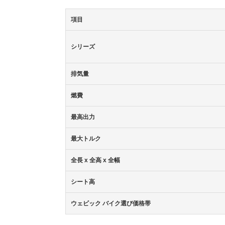
項目
シリーズ
排気量
燃費
最高出力
最大トルク
全長 x 全高 x 全幅
シート高
ウェビック バイク選び価格帯