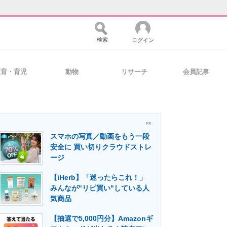
検索
ログイン
教育・育児
動物
リサーチ
会員記事
バイスの未来
好きが集まる 比べて選べる
- PR -
スマホの写真／動画をもう一段
コミュニティ
マーケ×ITの今がよく分かる
安全に 買い切りクラウドストレ
ージ
【iHerb】「迷ったらこれ！」
・活用を支援
みんなが"リピ買い"している人
気商品
【抽選で5,000円分】Amazonギ