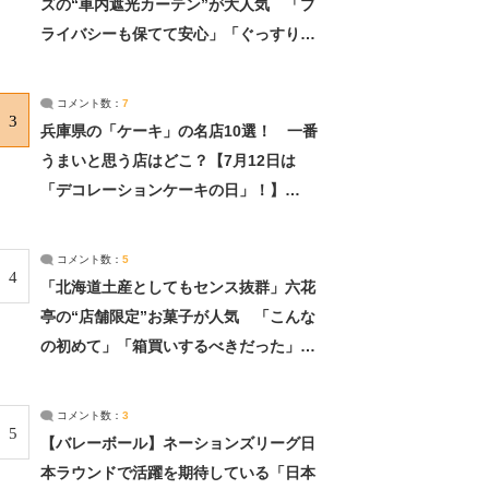
ズの“車内遮光カーテン”が大人気 「プ
ライバシーも保てて安心」「ぐっすり眠
れました」（2/2） | ライフ ねとらぼリ
サーチ：2ページ目
コメント数：
7
3
兵庫県の「ケーキ」の名店10選！ 一番
うまいと思う店はどこ？【7月12日は
「デコレーションケーキの日」！】
（2/4） | 兵庫県 ねとらぼリサーチ：2ペ
ージ目
コメント数：
5
4
「北海道土産としてもセンス抜群」六花
亭の“店舗限定”お菓子が人気 「こんな
の初めて」「箱買いするべきだった」
（1/2） | 北海道 ねとらぼリサーチ
コメント数：
3
5
【バレーボール】ネーションズリーグ日
本ラウンドで活躍を期待している「日本