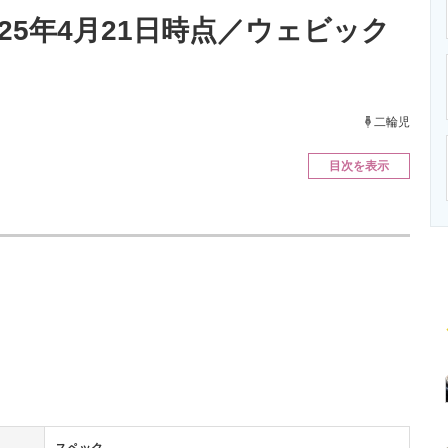
ニクス専門サイト
電子設計の基本と応用
エネルギーの専
25年4月21日時点／ウェビック
二輪児
目次を表示