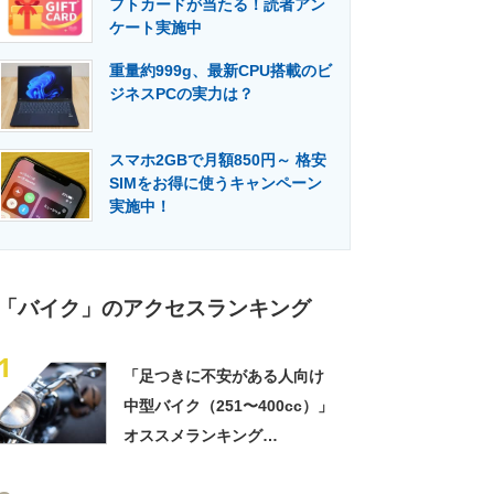
フトカードが当たる！読者アン
門メディア
建設×テクノロジーの最前線
ケート実施中
重量約999g、最新CPU搭載のビ
ジネスPCの実力は？
スマホ2GBで月額850円～ 格安
SIMをお得に使うキャンペーン
実施中！
「バイク」のアクセスランキング
1
「足つきに不安がある人向け
中型バイク（251〜400cc）」
オススメランキング
TOP13！ 1位は「ニンジャ