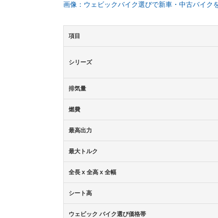
画像：ウェビックバイク選びで新車・中古バイク
項目
シリーズ
排気量
燃費
最高出力
最大トルク
全長 x 全高 x 全幅
シート高
ウェビック バイク選び価格帯