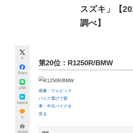
モノづくり技術者専門サイト
エレクトロ
スズキ」【20
調べ】
ちょっと気になるネットの話題
X
第20位：R1250R/BMW
Share
LINE
画像：ウェビック
バイク選びで新
hatena
車・中古バイクを
見る
0
Home