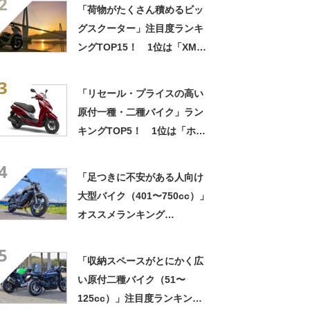
2
400/カワサキ」【2023年7月
「荷物がたくさん積めるビッ
18日時点／ウェビック調べ】
グスクーター」注目度ランキ
ングTOP15！ 1位は「XMAX
250」【2024年6月18日時点
3
／ウェビック調べ】
「リセール・プライスの高い
原付一種・二種バイク」ラン
キングTOP5！ 1位は「ホン
ダ・リード125」【2024年最
4
新調査結果】
「足つきに不安がある人向け
大型バイク（401〜750cc）」
オススメランキング
TOP14！ 1位は「ニンジャ
5
650/カワサキ」【2023年7月
「収納スペースがとにかく広
18日時点／ウェビック調べ】
い原付二種バイク（51〜
125cc）」注目度ランキング