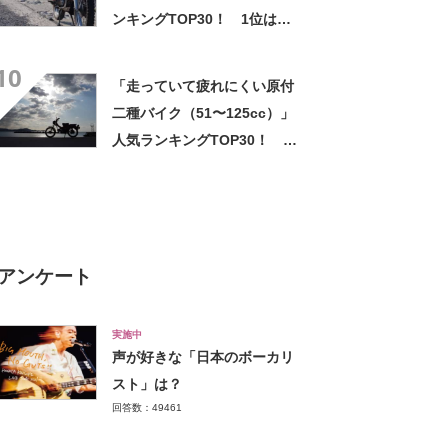
ンキングTOP30！ 1位は
「CT125 ハンターカブ/ホン
10
ダ」【2023年7月6日時点／ウ
「走っていて疲れにくい原付
ェビック調べ】
二種バイク（51〜125cc）」
人気ランキングTOP30！ 1
位は「モンキー125/ホンダ」
【2023年7月10日時点／ウェ
ビック調べ】
アンケート
実施中
声が好きな「日本のボーカリ
スト」は？
回答数：49461