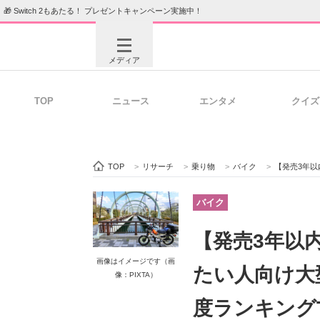
🎁 Switch 2もあたる！ プレゼントキャンペーン実施中！
メディア
TOP
ニュース
エンタメ
クイズ
注目記事を集めた総合ページ
ITの今
TOP
>
リサーチ
>
乗り物
>
バイク
>
【発売3年以内】「とにかく
ビジネスと働き方のヒント
AI活用
バイク
【発売3年以
画像はイメージです（画
ITエンジニア向け専門サイト
企業向けI
たい人向け大型
像：PIXTA）
度ランキングT