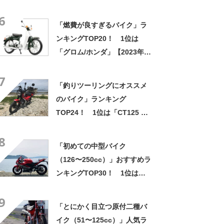
TOP16！ 1位は「リード
6
125/ホンダ」【2023年8月21
「燃費が良すぎるバイク」ラ
日時点／ウェビック調べ】
ンキングTOP20！ 1位は
「グロム/ホンダ」【2023年5
月11日時点／ウェビック調
7
べ】
「釣りツーリングにオススメ
のバイク」ランキング
TOP24！ 1位は「CT125 ハ
ンターカブ/ホンダ」【2023年
8
6月15日時点／ウェビック調
「初めての中型バイク
べ】
（126〜250cc）」おすすめラ
ンキングTOP30！ 1位は
「YZF-R25/ヤマハ」【2023
9
年7月6日時点／ウェビック調
「とにかく目立つ原付二種バ
べ】
イク（51〜125cc）」人気ラ