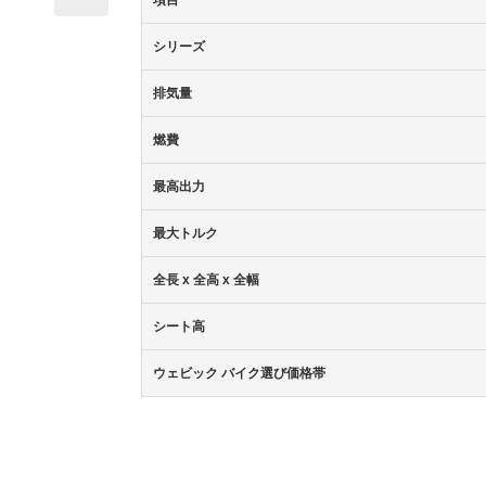
項目
シリーズ
排気量
燃費
最高出力
最大トルク
全長 x 全高 x 全幅
シート高
ウェビック バイク選び価格帯