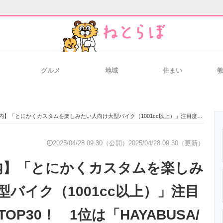
グルメ
地域
住まい
と未来を見通す
スマホと通信の最新トレンド
進化するPCとデ
カスタムを楽しみたい人向け大型バイク（1001cc以上）」注目度ランキングTOP30！ 1位は「HAYABUSA/スズキ」【2025年4月21日時点／ウェビック調べ】
のいまが分かる
企業ITのトレンドを詳説
経営リーダーの
2025/04/28 09:30（公開）
2025/04/28 09:30（更新）
内】「とにかくカスタムを楽しみ
T製品の総合サイト
IT製品の技術・比較・事例
製造業のIT導入
バイク（1001cc以上）」注目
OP30！ 1位は「HAYABUSA/