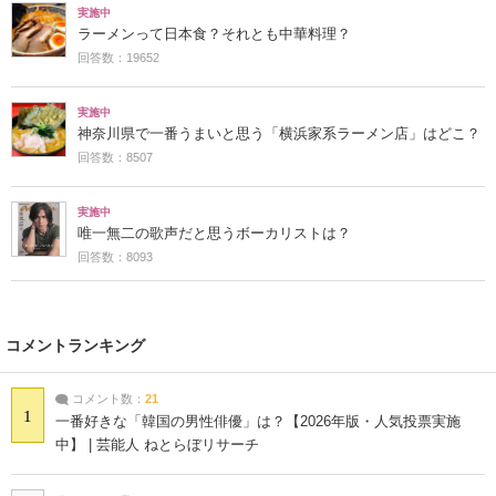
実施中
ラーメンって日本食？それとも中華料理？
回答数：19652
実施中
神奈川県で一番うまいと思う「横浜家系ラーメン店」はどこ？
回答数：8507
実施中
唯一無二の歌声だと思うボーカリストは？
回答数：8093
コメントランキング
コメント数：
21
1
一番好きな「韓国の男性俳優」は？【2026年版・人気投票実施
中】 | 芸能人 ねとらぼリサーチ