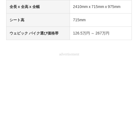
全長 x 全高 x 全幅
2410mm x 715mm x 975mm
企業向けIT製品の総合サイト
シート高
715mm
IT製品の技術・比較・事例
ウェビック バイク選び価格帯
126.5万円 ～ 267万円
製造業のIT導入・活用を支援
モノづくり技術者専門サイト
advertisement
エレクトロニクス専門サイト
電子設計の基本と応用
エネルギーの専門メディア
建設×テクノロジーの最前線
ちょっと気になるネットの話題