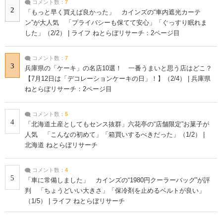
コメント数：
7
2
「もっと早く買えば良かった」 カインズの“車内遮光カーテ
ン”が大人気 「プライバシーも保てて安心」「ぐっすり眠れま
した」（2/2） | ライフ ねとらぼリサーチ：2ページ目
コメント数：
7
3
兵庫県の「ケーキ」の名店10選！ 一番うまいと思う店はどこ？
【7月12日は「デコレーションケーキの日」！】（2/4） | 兵庫県
ねとらぼリサーチ：2ページ目
コメント数：
5
4
「北海道土産としてもセンス抜群」六花亭の“店舗限定”お菓子が
人気 「こんなの初めて」「箱買いするべきだった」（1/2） |
北海道 ねとらぼリサーチ
コメント数：
4
5
「車に常備しました」 カインズの“1980円クーラーバッグ”が評
判 「ちょうどいい大きさ」「保冷剤を止めるベルトが良い」
（1/5） | ライフ ねとらぼリサーチ