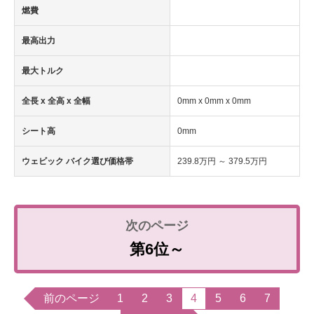
燃費
最高出力
最大トルク
全長 x 全高 x 全幅
0mm x 0mm x 0mm
シート高
0mm
ウェビック バイク選び価格帯
239.8万円 ～ 379.5万円
第6位～
前のページ
1
2
3
4
5
6
7