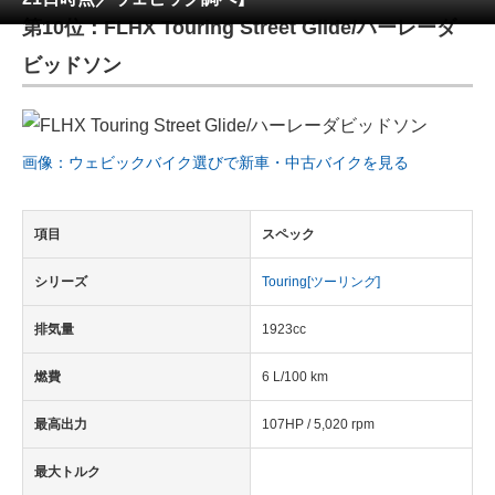
第10位：FLHX Touring Street Glide/ハーレーダ
ITの今と未来を見通す
ビッドソン
スマホと通信の最新トレンド
進化するPCとデバイスの未来
画像：ウェビックバイク選びで新車・中古バイクを見る
好きが集まる 比べて選べる
項目
スペック
ビジネスと働き方のヒント
シリーズ
Touring[ツーリング]
AI活用のいまが分かる
排気量
1923cc
企業ITのトレンドを詳説
燃費
6 L/100 km
経営リーダーのコミュニティ
最高出力
107HP / 5,020 rpm
マーケ×ITの今がよく分かる
最大トルク
ITエンジニア向け専門サイト