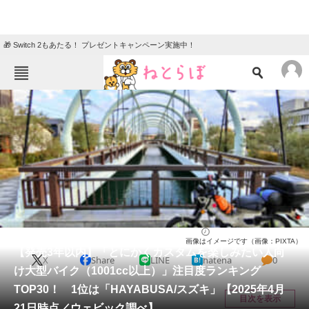
🎁 Switch 2もあたる！ プレゼントキャンペーン実施中！
ねとらぼメニュー
TOP
ニュース
エンタメ
クイズ
グルメ
地域
住まい
教育・育児
動物
リサーチ
バイク
2025/04/28 09:30（公開）
画像はイメージです（画像：PIXTA）
会員記事
【発売3年以内】「とにかくカスタムを楽しみたい人向
X
Share
LINE
hatena
0
け大型バイク（1001cc以上）」注目度ランキング
メディア
TOP30！ 1位は「HAYABUSA/スズキ」【2025年4月
目次を表示
21日時点／ウェビック調べ】
注目記事を集めた総合ページ