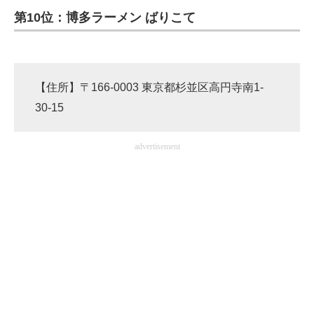
第10位：博多ラーメン ばりこて
ITの今と未来を見通す
スマホと通信の最新トレンド
【住所】〒166-0003 東京都杉並区高円寺南1-
進化するPCとデバイスの未来
30-15
好きが集まる 比べて選べる
advertisement
ビジネスと働き方のヒント
AI活用のいまが分かる
企業ITのトレンドを詳説
経営リーダーのコミュニティ
マーケ×ITの今がよく分かる
ITエンジニア向け専門サイト