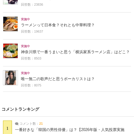
回答数：23836
実施中
ラーメンって日本食？それとも中華料理？
回答数：19637
実施中
神奈川県で一番うまいと思う「横浜家系ラーメン店」はどこ？
回答数：8503
実施中
唯一無二の歌声だと思うボーカリストは？
回答数：8075
コメントランキング
コメント数：
21
1
一番好きな「韓国の男性俳優」は？【2026年版・人気投票実施