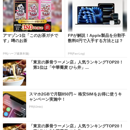
アマゾン1位「このお茶ガチで
FPが解説！Apple製品を分割手
す」噂のお茶
数料0円で入手する方法とは？
PR(ハーブ健康本舗)
PR(Fav-Log)
「東京の豚骨ラーメン店」人気ランキングTOP20！
第1位は「中華蕎麦 ひら井」...
スマホ2GBで月額850円～ 格安SIMをお得に使うキ
ャンペーン実施中！
PR(IIJmio)
「東京の豚骨ラーメン店」人気ランキングTOP20！