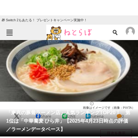
🎁 Switch 2もあたる！ プレゼントキャンペーン実施中！
ねとらぼメニュー
TOP
ニュース
エンタメ
クイズ
グルメ
地域
住まい
教育・育児
動物
リサーチ
東京都
2025/04/23 18:20（公開）
画像はイメージです（画像：PIXTA）
会員記事
「東京の豚骨ラーメン店」人気ランキングTOP20！ 第
X
Share
LINE
hatena
0
1位は「中華蕎麦 ひら井」【2025年4月23日時点の評価
メディア
／ラーメンデータベース】
目次を表示
注目記事を集めた総合ページ