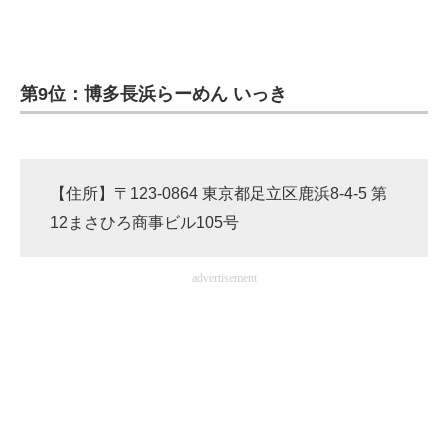
企業向けIT製品の総合サイト
IT製品の技術・比較・事例
第9位：博多長浜らーめん いっき
製造業のIT導入・活用を支援
モノづくり技術者専門サイト
【住所】〒123-0864 東京都足立区鹿浜8-4-5 第
エレクトロニクス専門サイト
12まさひろ商事ビル105号
電子設計の基本と応用
advertisement
エネルギーの専門メディア
建設×テクノロジーの最前線
ちょっと気になるネットの話題