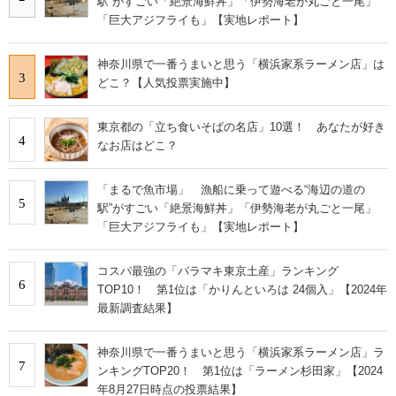
駅”がすごい「絶景海鮮丼」「伊勢海老が丸ごと一尾」
「巨大アジフライも」【実地レポート】
神奈川県で一番うまいと思う「横浜家系ラーメン店」は
3
どこ？【人気投票実施中】
東京都の「立ち食いそばの名店」10選！ あなたが好き
4
なお店はどこ？
「まるで魚市場」 漁船に乗って遊べる“海辺の道の
5
駅”がすごい「絶景海鮮丼」「伊勢海老が丸ごと一尾」
「巨大アジフライも」【実地レポート】
コスパ最強の「バラマキ東京土産」ランキング
6
TOP10！ 第1位は「かりんといろは 24個入」【2024年
最新調査結果】
神奈川県で一番うまいと思う「横浜家系ラーメン店」ラ
7
ンキングTOP20！ 第1位は「ラーメン杉田家」【2024
年8月27日時点の投票結果】