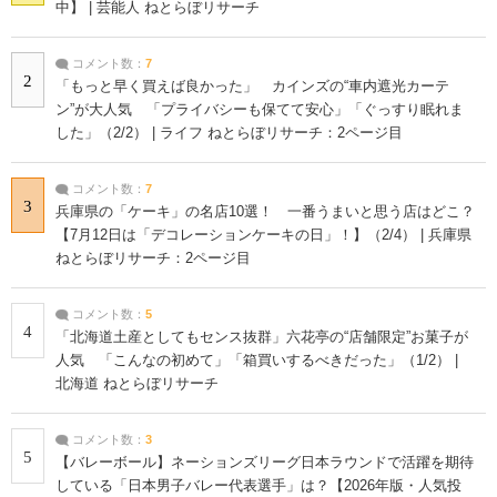
中】 | 芸能人 ねとらぼリサーチ
コメント数：
7
2
「もっと早く買えば良かった」 カインズの“車内遮光カーテ
ン”が大人気 「プライバシーも保てて安心」「ぐっすり眠れま
した」（2/2） | ライフ ねとらぼリサーチ：2ページ目
コメント数：
7
3
兵庫県の「ケーキ」の名店10選！ 一番うまいと思う店はどこ？
【7月12日は「デコレーションケーキの日」！】（2/4） | 兵庫県
ねとらぼリサーチ：2ページ目
コメント数：
5
4
「北海道土産としてもセンス抜群」六花亭の“店舗限定”お菓子が
人気 「こんなの初めて」「箱買いするべきだった」（1/2） |
北海道 ねとらぼリサーチ
コメント数：
3
5
【バレーボール】ネーションズリーグ日本ラウンドで活躍を期待
している「日本男子バレー代表選手」は？【2026年版・人気投