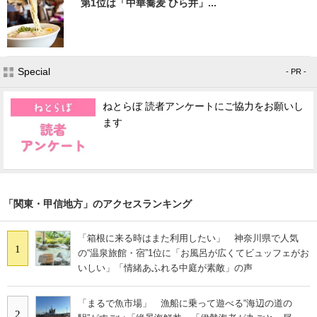
第1位は「中華蕎麦 ひら井」...
Special
- PR -
ねとらぼ 読者アンケートにご協力をお願いし
ます
「関東・甲信地方」のアクセスランキング
「箱根に来る時はまた利用したい」 神奈川県で人気
1
の“温泉旅館・宿”1位に「お風呂が広くてビュッフェがお
いしい」「情緒あふれる中庭が素敵」の声
「まるで魚市場」 漁船に乗って遊べる“海辺の道の
2