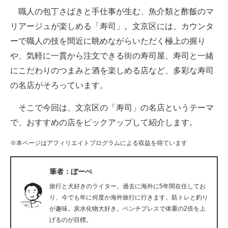
職人の包丁さばきと手仕事が生む、魚介類と酢飯のマ
ITの今と未来を見通す
リアージュが楽しめる「寿司」。文京区には、カウンタ
ーで職人の技を間近に眺めながらいただく極上の握り
スマホと通信の最新トレンド
や、気軽に一貫から注文できる街の寿司屋、寿司と一緒
進化するPCとデバイスの未来
にこだわりのつまみと酒を楽しめる店など、多彩な寿司
の名店がそろっています。
好きが集まる 比べて選べる
そこで今回は、文京区の「寿司」の名店というテーマ
ビジネスと働き方のヒント
で、おすすめの店をピックアップして紹介します。
AI活用のいまが分かる
※本ページはアフィリエイトプログラムによる収益を得ています
企業ITのトレンドを詳説
筆者：ぼーぺ
経営リーダーのコミュニティ
旅行と犬好きのライター。過去に海外に5年間在住してお
マーケ×ITの今がよく分かる
り、今でも年に何度か海外旅行に行きます。筋トレと釣り
が趣味。炭水化物大好き。ベンチプレスで体重の2倍を上
ITエンジニア向け専門サイト
げるのが目標。