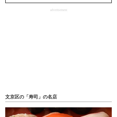
企業向けIT製品の総合サイト
advertisement
IT製品の技術・比較・事例
製造業のIT導入・活用を支援
モノづくり技術者専門サイト
エレクトロニクス専門サイト
電子設計の基本と応用
エネルギーの専門メディア
建設×テクノロジーの最前線
ちょっと気になるネットの話題
文京区の「寿司」の名店