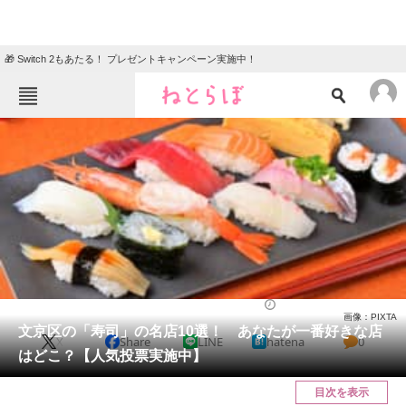
🎁 Switch 2もあたる！ プレゼントキャンペーン実施中！
ねとらぼメニュー
TOP
ニュース
エンタメ
クイズ
グルメ
地域
住まい
教育・育児
動物
リサーチ
東京都
2025/06/07 20:20（公開）
画像：PIXTA
会員記事
文京区の「寿司」の名店10選！ あなたが一番好きな店
X
Share
LINE
hatena
0
はどこ？【人気投票実施中】
メディア
目次を表示
注目記事を集めた総合ページ