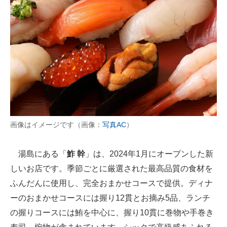
画像はイメージです（画像：
写真AC
）
湯島にある「
鮓 幹
」は、2024年1月にオープンした新
しいお店です。季節ごとに厳選された最高品質の食材を
ふんだんに使用し、完全おまかせコースで提供。ディナ
ーのおまかせコースには握り12貫とお摘み5品、ランチ
の握りコースには鮪を中心に、握り10貫に巻物や手巻き