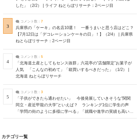
した」（2/2） | ライフ ねとらぼリサーチ：2ページ目
コメント数：
7
3
兵庫県の「ケーキ」の名店10選！ 一番うまいと思う店はどこ？
【7月12日は「デコレーションケーキの日」！】（2/4） | 兵庫県
ねとらぼリサーチ：2ページ目
コメント数：
5
4
「北海道土産としてもセンス抜群」六花亭の“店舗限定”お菓子が
人気 「こんなの初めて」「箱買いするべきだった」（1/2） |
北海道 ねとらぼリサーチ
コメント数：
3
5
「子供ができたら通わせたい」 今後発展していきそうな“関関
同立・産近甲龍の大学”といえば？ ランキング1位に学生の声
「学問の街のように多様に学べる」「就職や進学の実績も高い」
| 大学 ねとらぼリサーチ
カテゴリ一覧