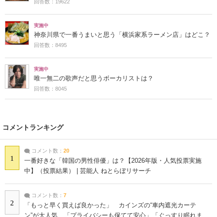
回答数：19622
実施中
神奈川県で一番うまいと思う「横浜家系ラーメン店」はどこ？
回答数：8495
実施中
唯一無二の歌声だと思うボーカリストは？
回答数：8045
コメントランキング
コメント数：
20
1
一番好きな「韓国の男性俳優」は？【2026年版・人気投票実施
中】（投票結果） | 芸能人 ねとらぼリサーチ
コメント数：
7
2
「もっと早く買えば良かった」 カインズの“車内遮光カーテ
ン”が大人気 「プライバシーも保てて安心」「ぐっすり眠れま