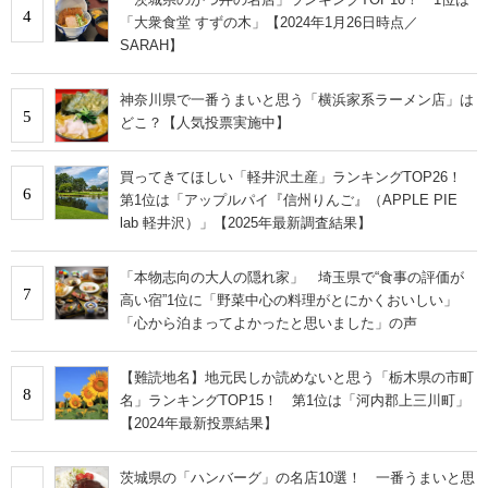
4
「大衆食堂 すずの木」【2024年1月26日時点／
SARAH】
神奈川県で一番うまいと思う「横浜家系ラーメン店」は
5
どこ？【人気投票実施中】
買ってきてほしい「軽井沢土産」ランキングTOP26！
6
第1位は「アップルパイ『信州りんご』（APPLE PIE
lab 軽井沢）」【2025年最新調査結果】
「本物志向の大人の隠れ家」 埼玉県で“食事の評価が
7
高い宿”1位に「野菜中心の料理がとにかくおいしい」
「心から泊まってよかったと思いました」の声
【難読地名】地元民しか読めないと思う「栃木県の市町
8
名」ランキングTOP15！ 第1位は「河内郡上三川町」
【2024年最新投票結果】
茨城県の「ハンバーグ」の名店10選！ 一番うまいと思