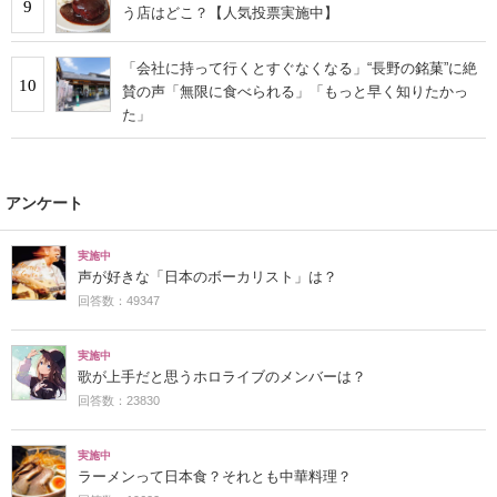
9
う店はどこ？【人気投票実施中】
「会社に持って行くとすぐなくなる」“長野の銘菓”に絶
10
賛の声「無限に食べられる」「もっと早く知りたかっ
た」
アンケート
実施中
声が好きな「日本のボーカリスト」は？
回答数：49347
実施中
歌が上手だと思うホロライブのメンバーは？
回答数：23830
実施中
ラーメンって日本食？それとも中華料理？