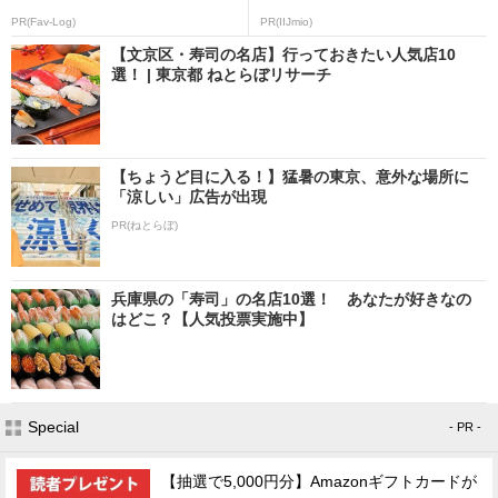
PR(Fav-Log)
PR(IIJmio)
【文京区・寿司の名店】行っておきたい人気店10
選！ | 東京都 ねとらぼリサーチ
【ちょうど目に入る！】猛暑の東京、意外な場所に
「涼しい」広告が出現
PR(ねとらぼ)
兵庫県の「寿司」の名店10選！ あなたが好きなの
はどこ？【人気投票実施中】
Special
- PR -
【抽選で5,000円分】Amazonギフトカードが