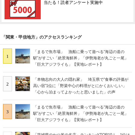
当たる！読者アンケート実施中
「関東・甲信地方」のアクセスランキング
「まるで魚市場」 漁船に乗って遊べる“海辺の道の
1
駅”がすごい「絶景海鮮丼」「伊勢海老が丸ごと一尾」
「巨大アジフライも」【実地レポート】
「本物志向の大人の隠れ家」 埼玉県で“食事の評価が
2
高い宿”1位に「野菜中心の料理がとにかくおいしい」
「心から泊まってよかったと思いました」の声
「まるで魚市場」 漁船に乗って遊べる“海辺の道の
3
駅”がすごい「絶景海鮮丼」「伊勢海老が丸ごと一尾」
「巨大アジフライも」【実地レポート】
「茨城県のかつ丼の名店」ランキングTOP10！ 1位は