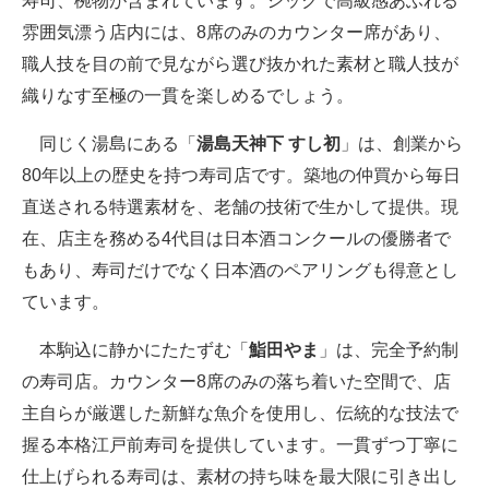
寿司、椀物が含まれています。シックで高級感あふれる
雰囲気漂う店内には、8席のみのカウンター席があり、
職人技を目の前で見ながら選び抜かれた素材と職人技が
織りなす至極の一貫を楽しめるでしょう。
同じく湯島にある「
湯島天神下 すし初
」は、創業から
80年以上の歴史を持つ寿司店です。築地の仲買から毎日
直送される特選素材を、老舗の技術で生かして提供。現
在、店主を務める4代目は日本酒コンクールの優勝者で
もあり、寿司だけでなく日本酒のペアリングも得意とし
ています。
本駒込に静かにたたずむ「
鮨田やま
」は、完全予約制
の寿司店。カウンター8席のみの落ち着いた空間で、店
主自らが厳選した新鮮な魚介を使用し、伝統的な技法で
握る本格江戸前寿司を提供しています。一貫ずつ丁寧に
仕上げられる寿司は、素材の持ち味を最大限に引き出し