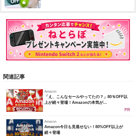
関連記事
Amazon
「え、こんなセールやってたの？」80％OFF以
上が続々登場！Amazonの本気が...
PR
Amazon
Amazon今日も見逃せない！80%OFF以上が
続々登場