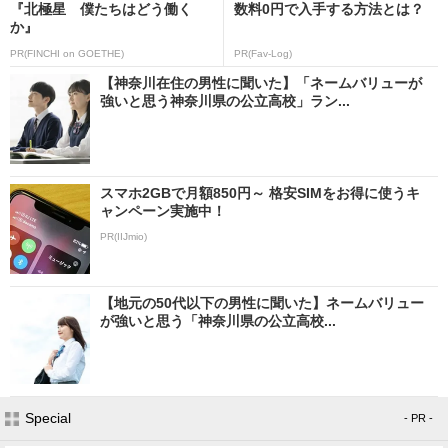
『北極星 僕たちはどう働く
数料0円で入手する方法とは？
か』
PR(FINCHI on GOETHE)
PR(Fav-Log)
【神奈川在住の男性に聞いた】「ネームバリューが
強いと思う神奈川県の公立高校」ラン...
スマホ2GBで月額850円～ 格安SIMをお得に使うキ
ャンペーン実施中！
PR(IIJmio)
【地元の50代以下の男性に聞いた】ネームバリュー
が強いと思う「神奈川県の公立高校...
Special
- PR -