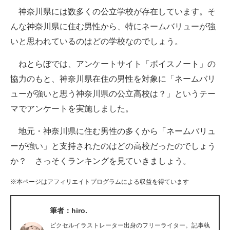
神奈川県には数多くの公立学校が存在しています。そ
ITの今と未来を見通す
んな神奈川県に住む男性から、特にネームバリューが強
いと思われているのはどの学校なのでしょう。
スマホと通信の最新トレンド
ねとらぼでは、アンケートサイト「ボイスノート」の
進化するPCとデバイスの未来
協力のもと、神奈川県在住の男性を対象に「ネームバリ
好きが集まる 比べて選べる
ューが強いと思う神奈川県の公立高校は？」というテー
マでアンケートを実施しました。
ビジネスと働き方のヒント
地元・神奈川県に住む男性の多くから「ネームバリュ
AI活用のいまが分かる
ーが強い」と支持されたのはどの高校だったのでしょう
企業ITのトレンドを詳説
か？ さっそくランキングを見ていきましょう。
経営リーダーのコミュニティ
※本ページはアフィリエイトプログラムによる収益を得ています
マーケ×ITの今がよく分かる
筆者：hiro.
ITエンジニア向け専門サイト
ピクセルイラストレーター出身のフリーライター。記事執