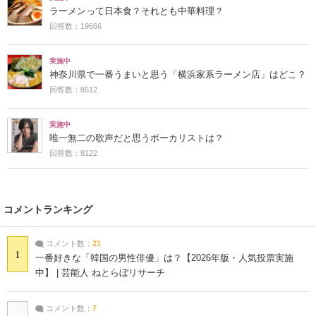
ラーメンって日本食？それとも中華料理？
回答数：19666
実施中
神奈川県で一番うまいと思う「横浜家系ラーメン店」はどこ？
回答数：8512
実施中
唯一無二の歌声だと思うボーカリストは？
回答数：8122
コメントランキング
コメント数：
21
1
一番好きな「韓国の男性俳優」は？【2026年版・人気投票実施
中】 | 芸能人 ねとらぼリサーチ
コメント数：
7