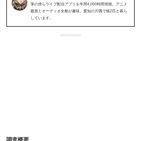
筆の傍らライブ配信アプリを年間4,000時間視聴。アニメ
企業向けIT製品の総合サイト
鑑賞とオーディオ全般が趣味。愛知の片隅で猫2匹と暮ら
しています。
IT製品の技術・比較・事例
製造業のIT導入・活用を支援
advertisement
モノづくり技術者専門サイト
エレクトロニクス専門サイト
電子設計の基本と応用
エネルギーの専門メディア
建設×テクノロジーの最前線
ちょっと気になるネットの話題
調査概要