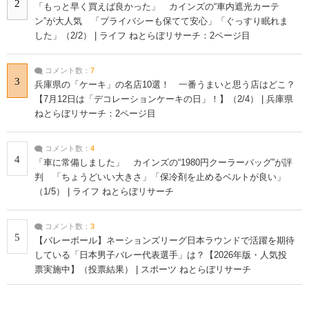
2
「もっと早く買えば良かった」 カインズの“車内遮光カーテ
ン”が大人気 「プライバシーも保てて安心」「ぐっすり眠れま
した」（2/2） | ライフ ねとらぼリサーチ：2ページ目
コメント数：
7
3
兵庫県の「ケーキ」の名店10選！ 一番うまいと思う店はどこ？
【7月12日は「デコレーションケーキの日」！】（2/4） | 兵庫県
ねとらぼリサーチ：2ページ目
コメント数：
4
4
「車に常備しました」 カインズの“1980円クーラーバッグ”が評
判 「ちょうどいい大きさ」「保冷剤を止めるベルトが良い」
（1/5） | ライフ ねとらぼリサーチ
コメント数：
3
5
【バレーボール】ネーションズリーグ日本ラウンドで活躍を期待
している「日本男子バレー代表選手」は？【2026年版・人気投
票実施中】（投票結果） | スポーツ ねとらぼリサーチ