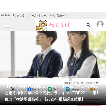
🎁 Switch 2もあたる！ プレゼントキャンペーン実施中！
ねとらぼメニュー
TOP
ニュース
エンタメ
クイズ
グルメ
地域
住まい
教育・育児
動物
リサーチ
高校
2025/06/07 15:20（公開）
画像はイメージです（画像：PIXTA）
会員記事
【神奈川在住の男性に聞いた】「ネームバリューが強い
X
Share
LINE
hatena
1
と思う神奈川県の公立高校」ランキングTOP27！ 第1
メディア
位は「横浜翠嵐高校」【2025年最新調査結果】
目次を表示
注目記事を集めた総合ページ