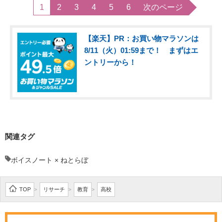
1
2
3
4
5
6
次のページ
【楽天】PR：お買い物マラソンは
8/11（火）01:59まで！ まずはエ
ントリーから！
関連タグ
ボイスノート × ねとらぼ
TOP
リサーチ
教育
高校
>
>
>