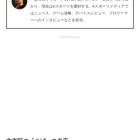
かり、現在はeスポーツを愛好する。eスポーツメディアで
企業向けIT製品の総合サイト
はニュース、ゲーム攻略、デバイスレビュー、プロゲーマ
ーへのインタビューなどを担当。
IT製品の技術・比較・事例
製造業のIT導入・活用を支援
advertisement
モノづくり技術者専門サイト
エレクトロニクス専門サイト
電子設計の基本と応用
エネルギーの専門メディア
建設×テクノロジーの最前線
ちょっと気になるネットの話題