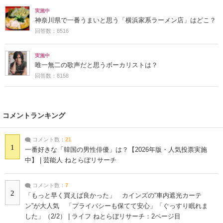
実施中
神奈川県で一番うまいと思う「横浜家系ラーメン店」はどこ？
回答数：8516
実施中
唯一無二の歌声だと思うボーカリストは？
回答数：8158
コメントランキング
コメント数：
21
1
一番好きな「韓国の男性俳優」は？【2026年版・人気投票実施
中】 | 芸能人 ねとらぼリサーチ
コメント数：
7
2
「もっと早く買えば良かった」 カインズの“車内遮光カーテ
ン”が大人気 「プライバシーも保てて安心」「ぐっすり眠れま
した」（2/2） | ライフ ねとらぼリサーチ：2ページ目