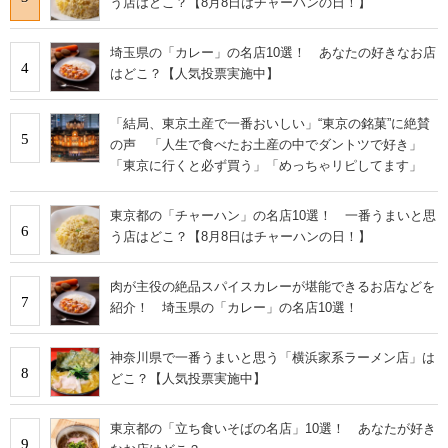
う店はどこ？【8月8日はチャーハンの日！】
埼玉県の「カレー」の名店10選！ あなたの好きなお店
4
はどこ？【人気投票実施中】
「結局、東京土産で一番おいしい」“東京の銘菓”に絶賛
5
の声 「人生で食べたお土産の中でダントツで好き」
「東京に行くと必ず買う」「めっちゃリピしてます」
東京都の「チャーハン」の名店10選！ 一番うまいと思
6
う店はどこ？【8月8日はチャーハンの日！】
肉が主役の絶品スパイスカレーが堪能できるお店などを
7
紹介！ 埼玉県の「カレー」の名店10選！
神奈川県で一番うまいと思う「横浜家系ラーメン店」は
8
どこ？【人気投票実施中】
東京都の「立ち食いそばの名店」10選！ あなたが好き
9