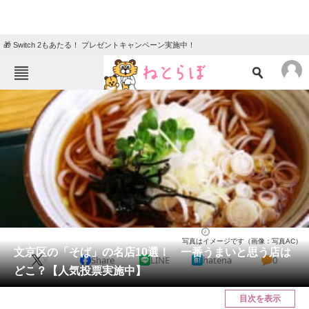
🎁 Switch 2もあたる！ プレゼントキャンペーン実施中！
ねとらぼメニュー
TOP
ニュース
エンタメ
クイズ
グルメ
地域
住まい
教育・育児
動物
リサーチ
東京都
2025/06/07 11:30（公開）
写真はイメージです（画像：写真AC）
会員記事
文京区の「そば」の名店10選！ 一番うまいと思う店は
X
Share
LINE
hatena
0
どこ？【人気投票実施中】
メディア
目次を表示
注目記事を集めた総合ページ