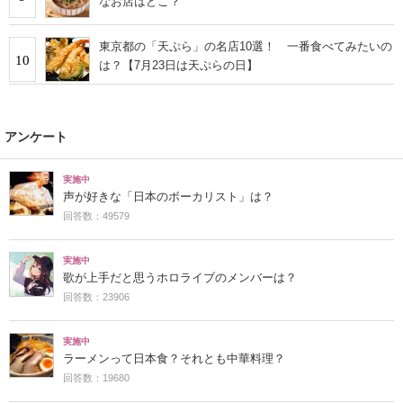
なお店はどこ？
東京都の「天ぷら」の名店10選！ 一番食べてみたいの
10
は？【7月23日は天ぷらの日】
アンケート
実施中
声が好きな「日本のボーカリスト」は？
回答数：49579
実施中
歌が上手だと思うホロライブのメンバーは？
回答数：23906
実施中
ラーメンって日本食？それとも中華料理？
回答数：19680