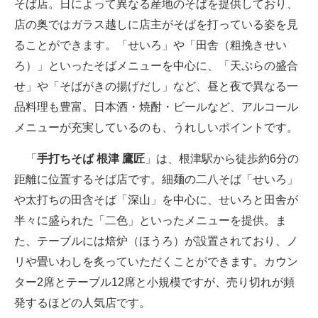
そば店。日によって異なる産地のそばを提供しており、
店の奥ではガラス越しに店主がそばを打っている姿を見
ることができます。「せいろ」や「田舎（粗挽きせい
ろ）」といったそばメニューを中心に、「天ぷらの盛合
せ」や「そばがきの揚げだし」など、昼と夜で異なる一
品料理も豊富。日本酒・焼酎・ビールなど、アルコール
メニューが充実しているのも、うれしいポイントです。
「
手打ちそば 根津 鷹匠
」は、根津駅から徒歩約6分の
距離に位置するそば店です。細麺の二八そば「せいろ」
や太打ちの田含そば「深山」を中心に、せいろと田舎が
半々に盛られた「二色」といったメニューを提供。ま
た、テーブルには焙炉（ほうろ）が設置されており、ノ
リや畳いわしを炙っていただくことができます。カウン
ター2席とテーブル12席と小規模ですが、売り切れが頻
発するほどの人気店です。