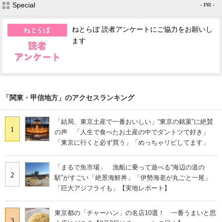
Special
- PR -
ねとらぼ 読者アンケートにご協力をお願いし
ます
「関東・甲信地方」のアクセスランキング
「結局、東京土産で一番おいしい」“東京の銘菓”に絶賛
1
の声 「人生で食べたお土産の中でダントツで好き」
「東京に行くと必ず買う」「めっちゃリピしてます」
「まるで魚市場」 漁船に乗って遊べる“海辺の道の
2
駅”がすごい「絶景海鮮丼」「伊勢海老が丸ごと一尾」
「巨大アジフライも」【実地レポート】
東京都の「チャーハン」の名店10選！ 一番うまいと思
3