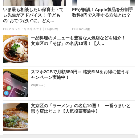
いま最も相談したい保育士・て
FPが解説！Apple製品を分割手
ぃ先生がアドバイス！ 子ども
数料0円で入手する方法とは？
の“おてつだい”に、どん...
PR(アタック・キュキュット｜Hugkum)
PR(Fav-Log)
一品料理のメニューも豊富な人気店などを紹介！
文京区の「そば」の名店10選！【人...
スマホ2GBで月額850円～ 格安SIMをお得に使うキ
ャンペーン実施中！
PR(IIJmio)
文京区の「ラーメン」の名店10選！ 一番うまいと
思う店はどこ？【人気投票実施中】