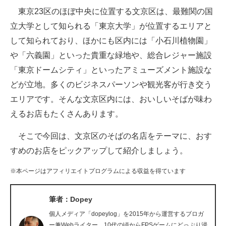
東京23区のほぼ中央に位置する文京区は、最難関の国
ITの今と未来を見通す
立大学として知られる「東京大学」が位置するエリアと
して知られており、ほかにも区内には「小石川植物園」
スマホと通信の最新トレンド
や「六義園」といった貴重な緑地や、総合レジャー施設
進化するPCとデバイスの未来
「東京ドームシティ」といったアミューズメント施設な
どが立地。多くのビジネスパーソンや観光客が行き交う
好きが集まる 比べて選べる
エリアです。そんな文京区内には、おいしいそばが味わ
ビジネスと働き方のヒント
えるお店もたくさんあります。
AI活用のいまが分かる
そこで今回は、文京区のそばの名店をテーマに、おす
すめのお店をピックアップして紹介しましょう。
企業ITのトレンドを詳説
※本ページはアフィリエイトプログラムによる収益を得ています
経営リーダーのコミュニティ
マーケ×ITの今がよく分かる
筆者：Dopey
個人メディア「dopeylog」を2015年から運営するブロガ
ITエンジニア向け専門サイト
ー兼Webライター。10代の頃からFPSゲームにどっぷり浸