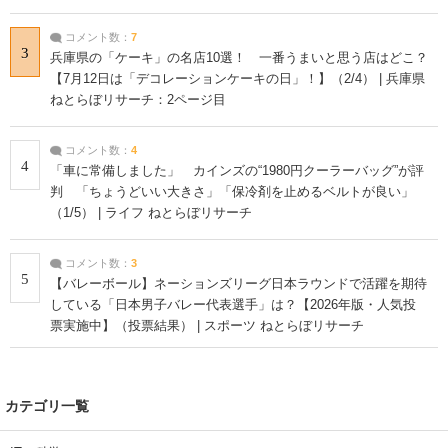
コメント数：
7
3
兵庫県の「ケーキ」の名店10選！ 一番うまいと思う店はどこ？
【7月12日は「デコレーションケーキの日」！】（2/4） | 兵庫県
ねとらぼリサーチ：2ページ目
コメント数：
4
4
「車に常備しました」 カインズの“1980円クーラーバッグ”が評
判 「ちょうどいい大きさ」「保冷剤を止めるベルトが良い」
（1/5） | ライフ ねとらぼリサーチ
コメント数：
3
5
【バレーボール】ネーションズリーグ日本ラウンドで活躍を期待
している「日本男子バレー代表選手」は？【2026年版・人気投
票実施中】（投票結果） | スポーツ ねとらぼリサーチ
カテゴリ一覧