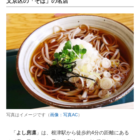
文京区の「そば」の名店
写真はイメージです（
画像：写真AC
）
「
よし房凛
」は、根津駅から徒歩約4分の距離にある