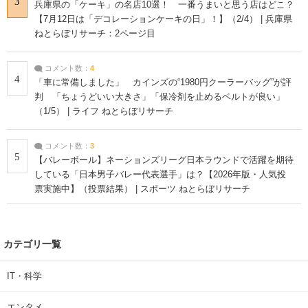
3
兵庫県の「ケーキ」の名店10選！ 一番うまいと思う店はどこ？
【7月12日は「デコレーションケーキの日」！】（2/4） | 兵庫県
ねとらぼリサーチ：2ページ目
コメント数：
4
4
「車に常備しました」 カインズの“1980円クーラーバッグ”が評
判 「ちょうどいい大きさ」「保冷剤を止めるベルトが良い」
（1/5） | ライフ ねとらぼリサーチ
コメント数：
3
5
【バレーボール】ネーションズリーグ日本ラウンドで活躍を期待
している「日本男子バレー代表選手」は？【2026年版・人気投
票実施中】（投票結果） | スポーツ ねとらぼリサーチ
カテゴリ一覧
IT・科学
エンタメ