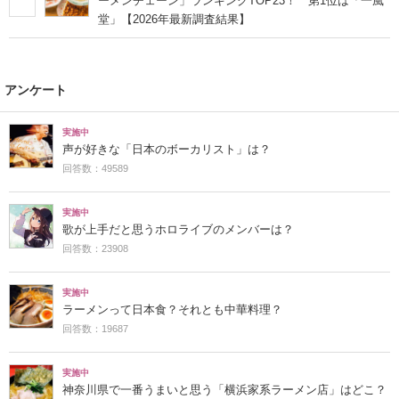
ーメンチェーン」ランキングTOP23！ 第1位は「一風
堂」【2026年最新調査結果】
アンケート
実施中
声が好きな「日本のボーカリスト」は？
回答数：49589
実施中
歌が上手だと思うホロライブのメンバーは？
回答数：23908
実施中
ラーメンって日本食？それとも中華料理？
回答数：19687
実施中
神奈川県で一番うまいと思う「横浜家系ラーメン店」はどこ？