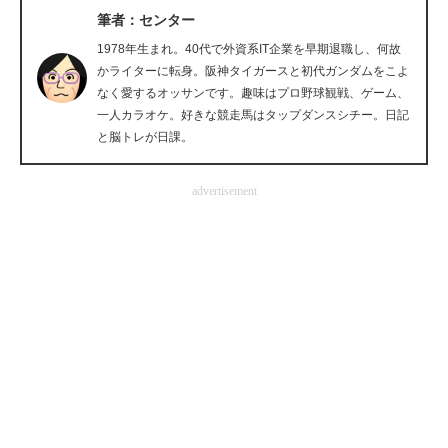
筆者：センター
企業向けIT製品の総合サイト
1978年生まれ。40代で外資系IT企業を早期退職し、何故
IT製品の技術・比較・事例
かライターに転身。阪神タイガースと初代ガンダムをこよ
なく愛するオッサンです。趣味はプロ野球観戦、ゲーム、
製造業のIT導入・活用を支援
一人カラオケ。好きな競走馬はタップダンスシチー。日記
と脳トレが日課。
モノづくり技術者専門サイト
advertisement
エレクトロニクス専門サイト
電子設計の基本と応用
エネルギーの専門メディア
建設×テクノロジーの最前線
ちょっと気になるネットの話題