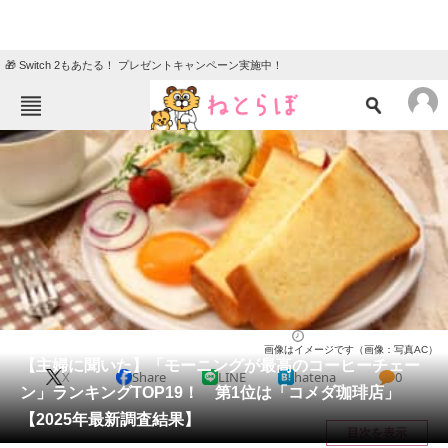
🎁 Switch 2もあたる！ プレゼントキャンペーン実施中！
ねとらぼメニュー
TOP
ニュース
エンタメ
クイズ
グルメ
地域
住まい
教育・育児
動物
リサーチ
チェーン店
2025/06/08 12:20（公開）
画像はイメージです（画像：写真AC）
会員記事
【主婦に聞いた】「モーニングが最高のコーヒーチェー
X
Share
LINE
hatena
0
ン」ランキングTOP19！ 第1位は「コメダ珈琲店」
メディア
【2025年最新調査結果】
目次を表示
注目記事を集めた総合ページ