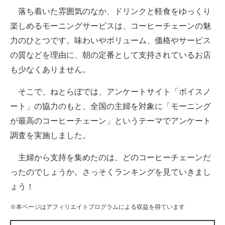
落ち着いた雰囲気のなか、ドリンクと軽食をゆっくり
ITの今と未来を見通す
楽しめるモーニングサービスは、コーヒーチェーンの魅
力のひとつです。味わいやボリューム、価格やサービス
スマホと通信の最新トレンド
の質などを理由に、朝の定番として支持されているお店
進化するPCとデバイスの未来
も少なくありません。
好きが集まる 比べて選べる
そこで、ねとらぼでは、アンケートサイト「ボイスノ
ート」の協力のもと、全国の主婦を対象に「モーニング
ビジネスと働き方のヒント
が最高のコーヒーチェーン」というテーマでアンケート
AI活用のいまが分かる
調査を実施しました。
企業ITのトレンドを詳説
主婦から支持を集めたのは、どのコーヒーチェーンだ
ったのでしょうか。さっそくランキングを見ていきまし
経営リーダーのコミュニティ
ょう！
マーケ×ITの今がよく分かる
※本ページはアフィリエイトプログラムによる収益を得ています
ITエンジニア向け専門サイト