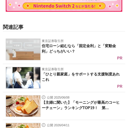
関連記事
東京証券取引所
住宅ローン組むなら「固定金利」と「変動金
利」どっちがいい？
PR
東京証券取引所
「ひとり親家庭」をサポートする支援制度あれ
これ
PR
公開 2025/06/08
【主婦に聞いた】「モーニングが最高のコーヒ
ーチェーン」ランキングTOP19！ 第...
公開 2026/04/11