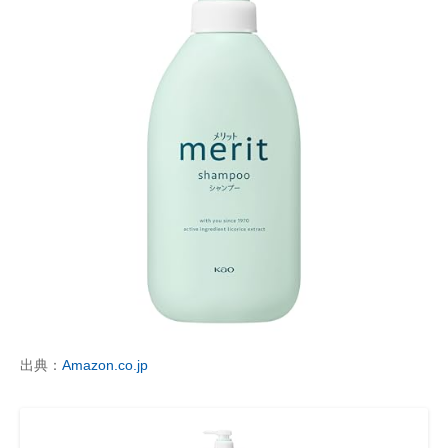
出典：
Amazon.co.jp