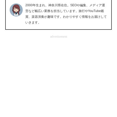
2000年生まれ、神奈川県在住。SEOや編集、メディア運
企業向けIT製品の総合サイト
営など幅広い業務を担当しています。旅行やYouTube鑑
賞、楽器演奏が趣味です。わかりやすく情報をお届けして
IT製品の技術・比較・事例
いきます。
製造業のIT導入・活用を支援
advertisement
モノづくり技術者専門サイト
エレクトロニクス専門サイト
電子設計の基本と応用
エネルギーの専門メディア
建設×テクノロジーの最前線
ちょっと気になるネットの話題