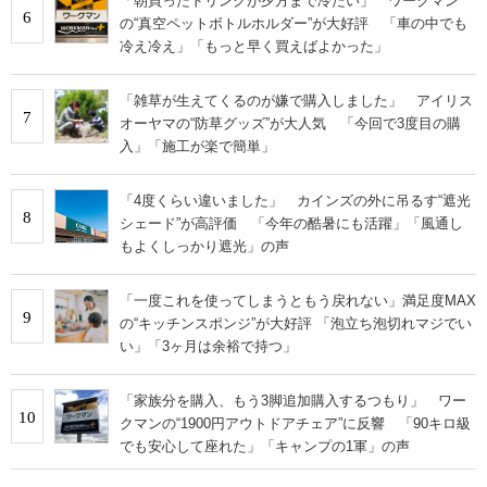
「朝買ったドリンクが夕方まで冷たい」 ワークマン
6
の“真空ペットボトルホルダー”が大好評 「車の中でも
冷え冷え」「もっと早く買えばよかった」
「雑草が生えてくるのが嫌で購入しました」 アイリス
7
オーヤマの“防草グッズ”が大人気 「今回で3度目の購
入」「施工が楽で簡単」
「4度くらい違いました」 カインズの外に吊るす“遮光
8
シェード”が高評価 「今年の酷暑にも活躍」「風通し
もよくしっかり遮光」の声
「一度これを使ってしまうともう戻れない」満足度MAX
9
の“キッチンスポンジ”が大好評 「泡立ち泡切れマジでい
い」「3ヶ月は余裕で持つ」
「家族分を購入、もう3脚追加購入するつもり」 ワー
10
クマンの“1900円アウトドアチェア”に反響 「90キロ級
でも安心して座れた」「キャンプの1軍」の声