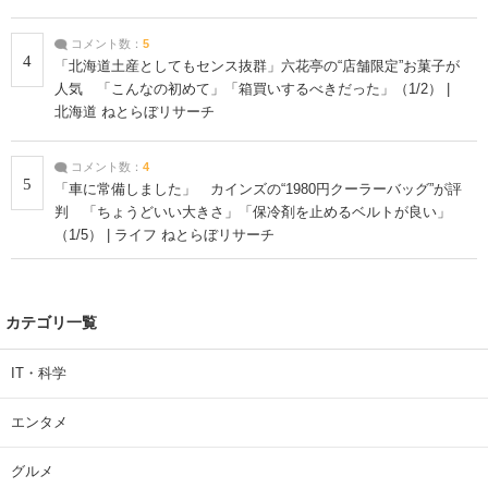
コメント数：
5
4
「北海道土産としてもセンス抜群」六花亭の“店舗限定”お菓子が
人気 「こんなの初めて」「箱買いするべきだった」（1/2） |
北海道 ねとらぼリサーチ
コメント数：
4
5
「車に常備しました」 カインズの“1980円クーラーバッグ”が評
判 「ちょうどいい大きさ」「保冷剤を止めるベルトが良い」
（1/5） | ライフ ねとらぼリサーチ
カテゴリ一覧
IT・科学
エンタメ
グルメ