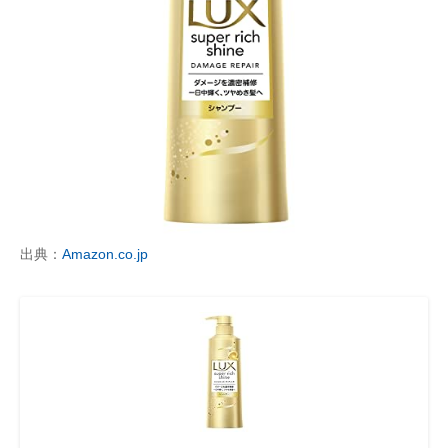
出典：
Amazon.co.jp