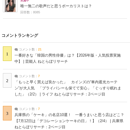
実施中
唯一無二の歌声だと思うボーカリストは？
回答数：8085
コメントランキング
コメント数：
21
1
一番好きな「韓国の男性俳優」は？【2026年版・人気投票実施
中】 | 芸能人 ねとらぼリサーチ
コメント数：
7
2
「もっと早く買えば良かった」 カインズの“車内遮光カーテ
ン”が大人気 「プライバシーも保てて安心」「ぐっすり眠れま
した」（2/2） | ライフ ねとらぼリサーチ：2ページ目
コメント数：
7
3
兵庫県の「ケーキ」の名店10選！ 一番うまいと思う店はどこ？
【7月12日は「デコレーションケーキの日」！】（2/4） | 兵庫県
ねとらぼリサーチ：2ページ目