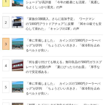
1
シェード”が高評価 「今年の酷暑にも活躍」「風通し
もよくしっかり遮光」の声
「家族分3脚購入、さらに追加予定」 ワークマン
2
の“1900円アウトドアチェア”に反響 「90キロ級でも安
心して座れた」「キャンプの1軍」の声
「車に常備しました」 カインズの“1980円クーラーバ
3
ッグ”が評判 「ちょうどいい大きさ」「保冷剤を止め
るベルトが良い」
「何を盛り付けても映える」無印良品の“990円ガラスプ
4
レート”に絶賛の声 「夏にぴったりのお皿」「厚手な
ので安定感ある」
「車に常備しました」 カインズの“1980円クーラーバ
5
ッグ”が評判 「ちょうどいい大きさ」「保冷剤を止め
るベルトが良い」