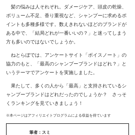
髪の悩みは人それぞれ。ダメージケア、頭皮の乾燥、
ITの今と未来を見通す
ボリューム不足、香り重視など、シャンプーに求めるポ
イントも多種多様です。数えきれないほどのブランドが
スマホと通信の最新トレンド
ある中で、「結局どれが一番いいの？」と迷ってしまう
進化するPCとデバイスの未来
方も多いのではないでしょうか。
好きが集まる 比べて選べる
ねとらぼでは、アンケートサイト「ボイスノート」の
協力のもと、「最高のシャンプーブランドはどれ？」と
ビジネスと働き方のヒント
いうテーマでアンケートを実施しました。
AI活用のいまが分かる
果たして、多くの人から「最高」と支持されているシ
企業ITのトレンドを詳説
ャンプーブランドはどれだったのでしょうか？ さっそ
くランキングを見ていきましょう！
経営リーダーのコミュニティ
※本ページはアフィリエイトプログラムによる収益を得ています
マーケ×ITの今がよく分かる
ITエンジニア向け専門サイト
筆者：スミ