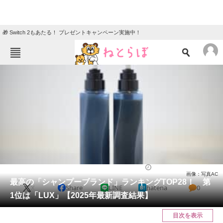
🎁 Switch 2もあたる！ プレゼントキャンペーン実施中！
ねとらぼメニュー
TOP
ニュース
エンタメ
クイズ
グルメ
地域
住まい
教育・育児
動物
リサーチ
ライフ
2025/06/14 20:30（公開）
画像：写真AC
会員記事
最高の「シャンプーブランド」ランキングTOP28！ 第
X
Share
LINE
hatena
0
1位は「LUX」【2025年最新調査結果】
メディア
目次を表示
注目記事を集めた総合ページ