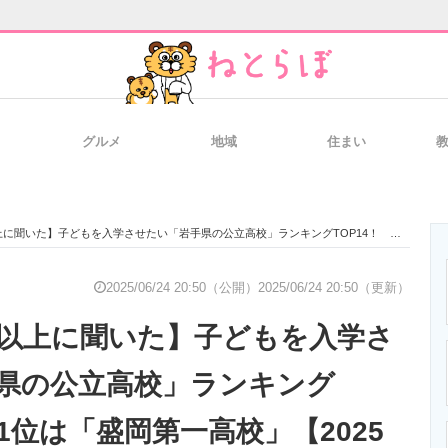
グルメ
地域
住まい
と未来を見通す
スマホと通信の最新トレンド
進化するPCとデ
た】子どもを入学させたい「岩手県の公立高校」ランキングTOP14！ 第1位は「盛岡第一高校」【2025年最新調査結果】
のいまが分かる
企業ITのトレンドを詳説
経営リーダーの
2025/06/24 20:50（公開）
2025/06/24 20:50（更新）
代以上に聞いた】子どもを入学さ
T製品の総合サイト
IT製品の技術・比較・事例
製造業のIT導入
県の公立高校」ランキング
第1位は「盛岡第一高校」【2025