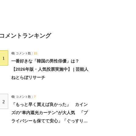
コメントランキング
コメント数：
21
1
一番好きな「韓国の男性俳優」は？
【2026年版・人気投票実施中】 | 芸能人
ねとらぼリサーチ
コメント数：
7
2
「もっと早く買えば良かった」 カイン
ズの“車内遮光カーテン”が大人気 「プ
ライバシーも保てて安心」「ぐっすり眠
れました」（2/2） | ライフ ねとらぼリ