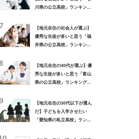
川県の公立高校」ランキング
TOP7！ 第1位は「金沢泉丘
7
高校」【2023年最新調査結
【地元在住の社会人が選ぶ】
果】
優秀な生徒が多いと思う「福
井県の公立高校」ランキング
TOP6！ 第1位は「藤島高
8
校」【2023年最新調査結果】
【地元在住の40代が選ぶ】優
秀な生徒が多いと思う「富山
県の公立高校」ランキング
TOP9！ 第1位は「富山中部
9
高校」【2023年最新調査結
【地元在住の30代以下が選ん
果】
だ】子どもを入学させたい
「愛知県の私立高校」ランキ
ングTOP12！ 第1位は「名
10
城大学附属高校」【2023年最