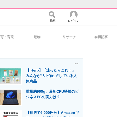
検索
ログイン
教育・育児
動物
リサーチ
会員記事
バイスの未来
好きが集まる 比べて選べる
- PR -
【iHerb】「迷ったらこれ！」
コミュニティ
マーケ×ITの今がよく分かる
みんなが"リピ買い"している人
気商品
重量約999g、最新CPU搭載のビ
・活用を支援
ジネスPCの実力は？
【抽選で5,000円分】Amazonギ