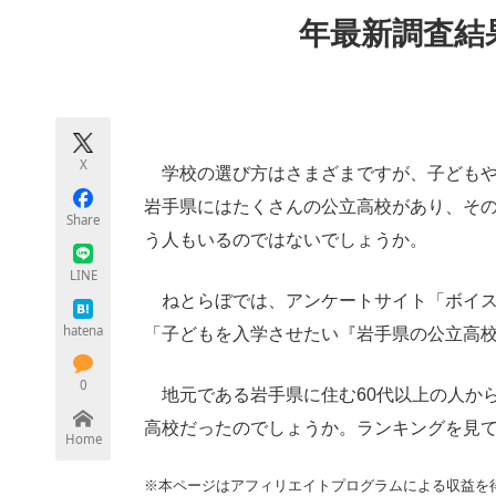
モノづくり技術者専門サイト
エレクトロ
年最新調査結
ちょっと気になるネットの話題
X
学校の選び方はさまざまですが、子どもや
岩手県にはたくさんの公立高校があり、そ
Share
う人もいるのではないでしょうか。
LINE
ねとらぼでは、アンケートサイト「ボイス
hatena
「子どもを入学させたい『岩手県の公立高
0
地元である岩手県に住む60代以上の人か
高校だったのでしょうか。ランキングを見
Home
※本ページはアフィリエイトプログラムによる収益を