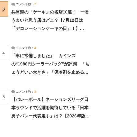
サーチ：2ページ目
コメント数：
7
3
兵庫県の「ケーキ」の名店10選！ 一番
うまいと思う店はどこ？【7月12日は
「デコレーションケーキの日」！】
（2/4） | 兵庫県 ねとらぼリサーチ：2ペ
ージ目
コメント数：
4
4
「車に常備しました」 カインズ
の“1980円クーラーバッグ”が評判 「ち
ょうどいい大きさ」「保冷剤を止めるベ
ルトが良い」（1/5） | ライフ ねとらぼ
リサーチ
コメント数：
3
5
【バレーボール】ネーションズリーグ日
本ラウンドで活躍を期待している「日本
男子バレー代表選手」は？【2026年版・
人気投票実施中】（投票結果） | スポー
ツ ねとらぼリサーチ