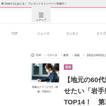
🎁 Switch 2もあたる！ プレゼントキャンペーン実施中！
メディア
TOP
ニュース
エンタメ
クイズ
注目記事を集めた総合ページ
ITの今
TOP
>
リサーチ
>
教育
>
高校
>
【地元の60代以上に聞い
ビジネスと働き方のヒント
AI活用
高校
【地元の60
ITエンジニア向け専門サイト
企業向けI
画像はイメージです（画
せたい「岩手
像：写真AC）
TOP14！ 