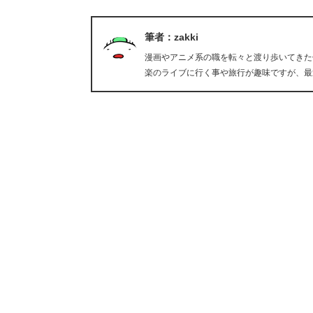
筆者：zakki
漫画やアニメ系の職を転々と渡り歩いてきた
楽のライブに行く事や旅行が趣味ですが、最近