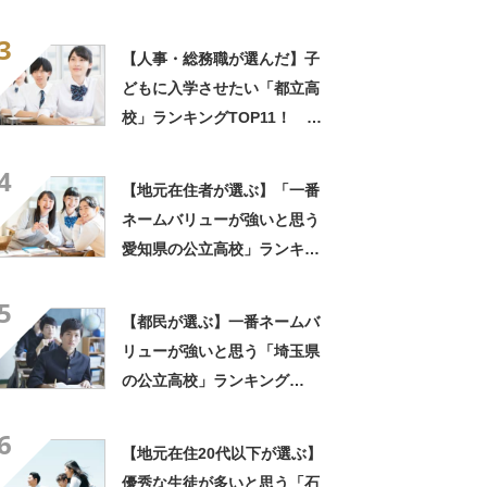
定！【2022年最新投票結果】
3
【人事・総務職が選んだ】子
どもに入学させたい「都立高
校」ランキングTOP11！ 第
1位は「日比谷高校」【2023
4
年最新調査結果】
【地元在住者が選ぶ】「一番
ネームバリューが強いと思う
愛知県の公立高校」ランキン
グTOP17！ 第1位は「旭丘
5
高校」【2023年最新調査結
【都民が選ぶ】一番ネームバ
果】
リューが強いと思う「埼玉県
の公立高校」ランキング
TOP16！ 第1位は「浦和高
6
校」【2023年最新調査結果】
【地元在住20代以下が選ぶ】
優秀な生徒が多いと思う「石