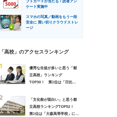
フトカードが当たる！読者アン
門メディア
建設×テクノロジーの最前線
ケート実施中
スマホの写真／動画をもう一段
安全に 買い切りクラウドストレ
ージ
「高校」のアクセスランキング
1
優秀な生徒が多いと思う「都
立高校」ランキング
TOP30！ 第1位は「日比谷
高校」【2026年最新調査結
2
果】
「文化祭が面白い」と思う都
立高校ランキングTOP52！
第1位は「大森高等学校」に決