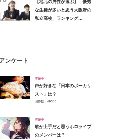
【地元の男性が選ぶ】「優秀
新調査結果】
な生徒が多いと思う大阪府の
私立高校」ランキング
TOP27！ 第1位は「清風南
海高校」【2023年最新調査結
果】
アンケート
実施中
声が好きな「日本のボーカリ
スト」は？
回答数：49556
実施中
歌が上手だと思うホロライブ
のメンバーは？