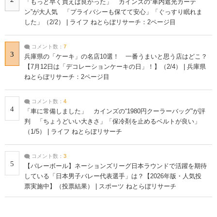
「もっと早く買えば良かった」 カインズの“車内遮光カーテ
ン”が大人気 「プライバシーも保てて安心」「ぐっすり眠れま
した」（2/2） | ライフ ねとらぼリサーチ：2ページ目
コメント数：
7
3
兵庫県の「ケーキ」の名店10選！ 一番うまいと思う店はどこ？
【7月12日は「デコレーションケーキの日」！】（2/4） | 兵庫県
ねとらぼリサーチ：2ページ目
コメント数：
4
4
「車に常備しました」 カインズの“1980円クーラーバッグ”が評
判 「ちょうどいい大きさ」「保冷剤を止めるベルトが良い」
（1/5） | ライフ ねとらぼリサーチ
コメント数：
3
5
【バレーボール】ネーションズリーグ日本ラウンドで活躍を期待
している「日本男子バレー代表選手」は？【2026年版・人気投
票実施中】（投票結果） | スポーツ ねとらぼリサーチ