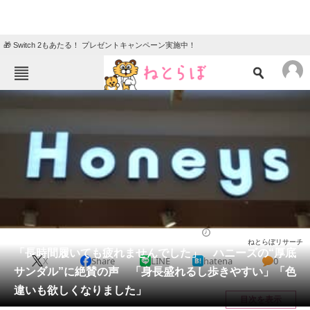
🎁 Switch 2もあたる！ プレゼントキャンペーン実施中！
ねとらぼメニュー
TOP
ニュース
エンタメ
クイズ
グルメ
地域
住まい
教育・育児
動物
リサーチ
シューズ
2025/06/24 17:20（公開）
ねとらぼリサーチ
会員記事
「長時間履いても疲れませんでした」 ハニーズの“厚底
X
Share
LINE
hatena
0
サンダル”に絶賛の声 「身長盛れるし歩きやすい」「色
メディア
違いも欲しくなりました」
目次を表示
注目記事を集めた総合ページ