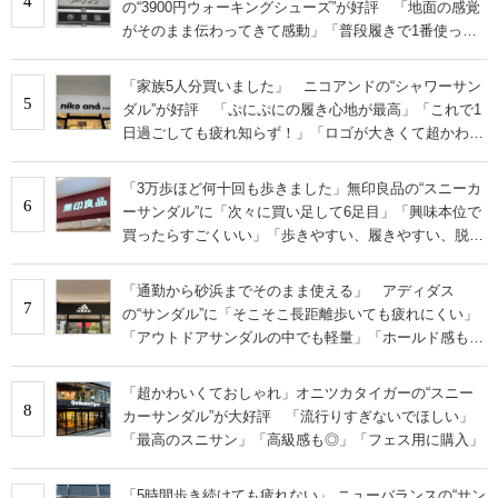
4
の“3900円ウォーキングシューズ”が好評 「地面の感覚
がそのまま伝わってきて感動」「普段履きで1番使って
います」
「家族5人分買いました」 ニコアンドの“シャワーサン
5
ダル”が好評 「ぷにぷにの履き心地が最高」「これで1
日過ごしても疲れ知らず！」「ロゴが大きくて超かわい
い」の声
「3万歩ほど何十回も歩きました」無印良品の“スニーカ
6
ーサンダル”に「次々に買い足して6足目」「興味本位で
買ったらすごくいい」「歩きやすい、履きやすい、脱ぎ
やすい」の声
「通勤から砂浜までそのまま使える」 アディダス
7
の“サンダル”に「そこそこ長距離歩いても疲れにくい」
「アウトドアサンダルの中でも軽量」「ホールド感もと
ても良い」の声
「超かわいくておしゃれ」オニツカタイガーの“スニー
8
カーサンダル”が大好評 「流行りすぎないでほしい」
「最高のスニサン」「高級感も◎」「フェス用に購入」
「5時間歩き続けても疲れない」 ニューバランスの“サン