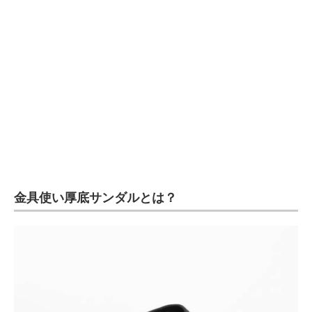
企業向けIT製品の総合サイト
IT製品の技術・比較・事例
製造業のIT導入・活用を支援
モノづくり技術者専門サイト
エレクトロニクス専門サイト
電子設計の基本と応用
金具使い厚底サンダルとは？
エネルギーの専門メディア
建設×テクノロジーの最前線
ちょっと気になるネットの話題