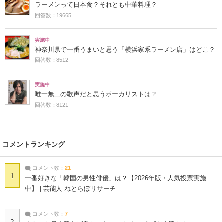
ラーメンって日本食？それとも中華料理？
回答数：19665
実施中
神奈川県で一番うまいと思う「横浜家系ラーメン店」はどこ？
回答数：8512
実施中
唯一無二の歌声だと思うボーカリストは？
回答数：8121
コメントランキング
コメント数：
21
1
一番好きな「韓国の男性俳優」は？【2026年版・人気投票実施
中】 | 芸能人 ねとらぼリサーチ
コメント数：
7
2