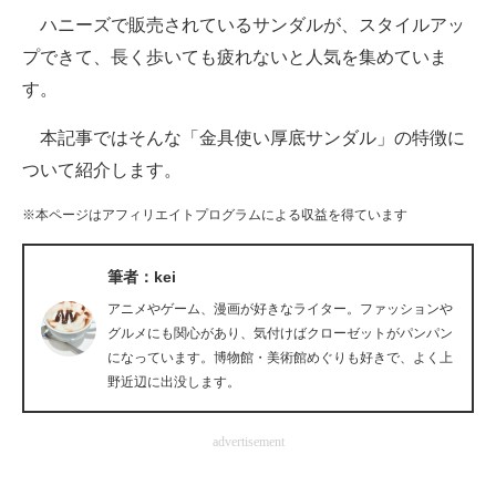
ハニーズで販売されているサンダルが、スタイルアッ
ITの今と未来を見通す
プできて、長く歩いても疲れないと人気を集めていま
す。
スマホと通信の最新トレンド
本記事ではそんな「金具使い厚底サンダル」の特徴に
進化するPCとデバイスの未来
ついて紹介します。
好きが集まる 比べて選べる
※本ページはアフィリエイトプログラムによる収益を得ています
ビジネスと働き方のヒント
筆者：kei
AI活用のいまが分かる
アニメやゲーム、漫画が好きなライター。ファッションや
企業ITのトレンドを詳説
グルメにも関心があり、気付けばクローゼットがパンパン
になっています。博物館・美術館めぐりも好きで、よく上
経営リーダーのコミュニティ
野近辺に出没します。
マーケ×ITの今がよく分かる
advertisement
ITエンジニア向け専門サイト