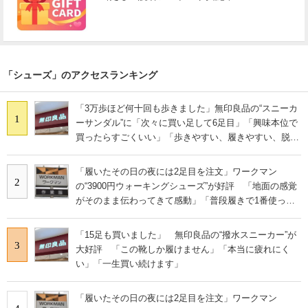
「シューズ」のアクセスランキング
「3万歩ほど何十回も歩きました」無印良品の“スニーカ
1
ーサンダル”に「次々に買い足して6足目」「興味本位で
買ったらすごくいい」「歩きやすい、履きやすい、脱ぎ
やすい」の声
「履いたその日の夜には2足目を注文」ワークマン
2
の“3900円ウォーキングシューズ”が好評 「地面の感覚
がそのまま伝わってきて感動」「普段履きで1番使って
います」
「15足も買いました」 無印良品の“撥水スニーカー”が
3
大好評 「この靴しか履けません」「本当に疲れにく
い」「一生買い続けます」
「履いたその日の夜には2足目を注文」ワークマン