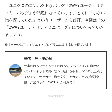
ユニクロのコンパクトなバッグ「2WAYユーティリテ
ITの今と未来を見通す
ィミニバッグ」が話題になっています。とくに「小さい
鞄を探していた」というユーザーから好評。今回はその
スマホと通信の最新トレンド
「2WAYユーティリティミニバッグ」についてみていき
進化するPCとデバイスの未来
ましょう。
好きが集まる 比べて選べる
※本ページはアフィリエイトプログラムによる収益を得ています
ビジネスと働き方のヒント
筆者：波止場の鯱
AI活用のいまが分かる
仕事の時もプライベートの時もずっとパソコンに向かい、
インターネットで調べ物をし続ける暮らしを10年以上続け
企業ITのトレンドを詳説
ています。サッカー、海外文学、アカデミックな話題全
般、洋楽ロック、SASUKEが得意です。
経営リーダーのコミュニティ
advertisement
マーケ×ITの今がよく分かる
ITエンジニア向け専門サイト