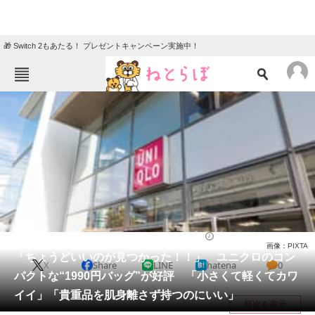
🎁 Switch 2もあたる！ プレゼントキャンペーン実施中！
ねとらぼメニュー
TOP
ニュース
エンタメ
クイズ
グルメ
地域
住まい
教育・育児
動物
リサーチ
ファッション
2025/06/24 22:20（公開）
画像：PIXTA
会員記事
「ちょうどいいのが見つかった！！」 ユニクロのコン
X
Share
LINE
hatena
0
パクトな“1990円バッグ”が好評 「小さくて軽くてカワ
メディア
イイ」「貴重品を肌身離さず持つのにいい」
目次を表示
注目記事を集めた総合ページ