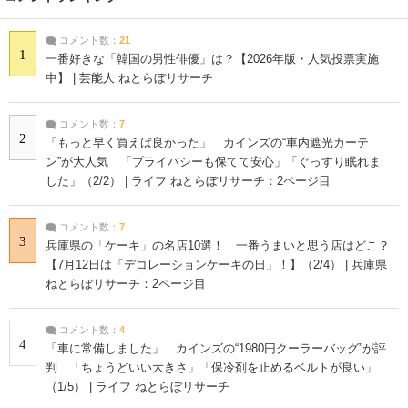
コメント数：
21
1
一番好きな「韓国の男性俳優」は？【2026年版・人気投票実施
中】 | 芸能人 ねとらぼリサーチ
コメント数：
7
2
「もっと早く買えば良かった」 カインズの“車内遮光カーテ
ン”が大人気 「プライバシーも保てて安心」「ぐっすり眠れま
した」（2/2） | ライフ ねとらぼリサーチ：2ページ目
コメント数：
7
3
兵庫県の「ケーキ」の名店10選！ 一番うまいと思う店はどこ？
【7月12日は「デコレーションケーキの日」！】（2/4） | 兵庫県
ねとらぼリサーチ：2ページ目
コメント数：
4
4
「車に常備しました」 カインズの“1980円クーラーバッグ”が評
判 「ちょうどいい大きさ」「保冷剤を止めるベルトが良い」
（1/5） | ライフ ねとらぼリサーチ