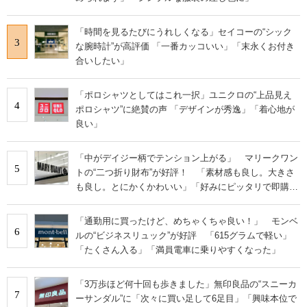
「時間を見るたびにうれしくなる」セイコーの“シック
3
な腕時計”が高評価 「一番カッコいい」「末永くお付き
合いしたい」
「ポロシャツとしてはこれ一択」ユニクロの“上品見え
4
ポロシャツ”に絶賛の声 「デザインが秀逸」「着心地が
良い」
「中がデイジー柄でテンション上がる」 マリークワン
5
トの“二つ折り財布”が好評！ 「素材感も良し。大きさ
も良し。とにかくかわいい」「好みにピッタリで即購
入」
「通勤用に買ったけど、めちゃくちゃ良い！」 モンベ
6
ルの“ビジネスリュック”が好評 「615グラムで軽い」
「たくさん入る」「満員電車に乗りやすくなった」
「3万歩ほど何十回も歩きました」無印良品の“スニーカ
7
ーサンダル”に「次々に買い足して6足目」「興味本位で