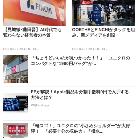
【見城徹×藤田晋】AI時代でも
GOETHEとFINCHIがタッグを組
変わらない経営者の本質
み、新メディアを創設
PR(FINCHI on GOETHE)
PR(FINCHI on GOETHE)
「ちょうどいいのが見つかった！！」 ユニクロの
コンパクトな“1990円バッグ”が...
FPが解説！Apple製品を分割手数料0円で入手する
方法とは？
PR(Fav-Log)
「軽スゴ！」ユニクロの“小さめショルダー”が大好
評！ 「必要十分の収納力」「撥水...