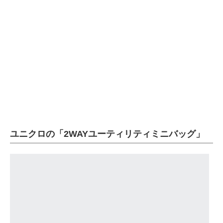
企業向けIT製品の総合サイト
IT製品の技術・比較・事例
製造業のIT導入・活用を支援
モノづくり技術者専門サイト
エレクトロニクス専門サイト
電子設計の基本と応用
ユニクロの「2WAYユーティリティミニバッグ」
エネルギーの専門メディア
建設×テクノロジーの最前線
ちょっと気になるネットの話題