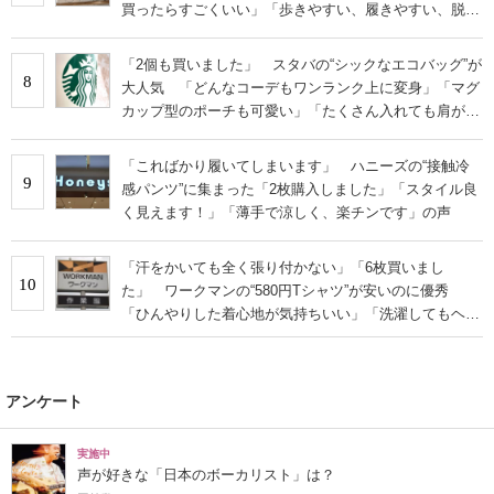
買ったらすごくいい」「歩きやすい、履きやすい、脱ぎ
やすい」の声
「2個も買いました」 スタバの“シックなエコバッグ”が
8
大人気 「どんなコーデもワンランク上に変身」「マグ
カップ型のポーチも可愛い」「たくさん入れても肩が痛
くならない」
「こればかり履いてしまいます」 ハニーズの“接触冷
9
感パンツ”に集まった「2枚購入しました」「スタイル良
く見えます！」「薄手で涼しく、楽チンです」の声
「汗をかいても全く張り付かない」「6枚買いまし
10
た」 ワークマンの“580円Tシャツ”が安いのに優秀
「ひんやりした着心地が気持ちいい」「洗濯してもヘタ
らない」
アンケート
実施中
声が好きな「日本のボーカリスト」は？