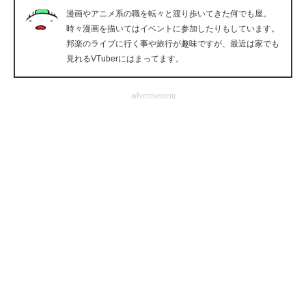
漫画やアニメ系の職を転々と渡り歩いてきた何でも屋。
企業向けIT製品の総合サイト
時々漫画を描いてはイベントに参加したりもしています。
邦楽のライブに行く事や旅行が趣味ですが、最近は家でも
IT製品の技術・比較・事例
見れるVTuberにはまってます。
製造業のIT導入・活用を支援
advertisement
モノづくり技術者専門サイト
エレクトロニクス専門サイト
電子設計の基本と応用
エネルギーの専門メディア
建設×テクノロジーの最前線
ちょっと気になるネットの話題