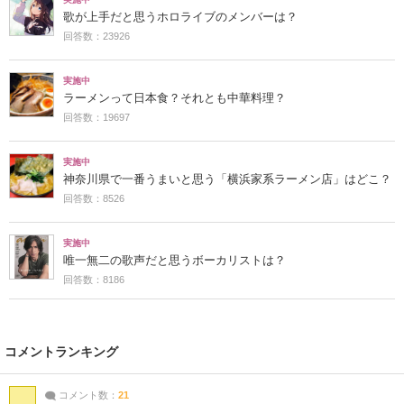
歌が上手だと思うホロライブのメンバーは？
回答数：23926
実施中
ラーメンって日本食？それとも中華料理？
回答数：19697
実施中
神奈川県で一番うまいと思う「横浜家系ラーメン店」はどこ？
回答数：8526
実施中
唯一無二の歌声だと思うボーカリストは？
回答数：8186
コメントランキング
コメント数：
21