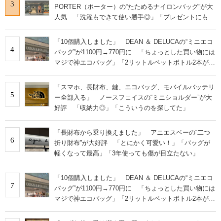
3
PORTER（ポーター）の“たためるナイロンバッグ”が大
人気 「洗濯もできて使い勝手◎」「プレゼントにもお
すすめ」
「10個購入しました」 DEAN ＆ DELUCAの“ミニエコ
4
バッグ”が1100円→770円に 「ちょっとした買い物には
マジで神エコバッグ」「2リットルペットボトル2本がギ
リ入る」
「スマホ、長財布、鍵、エコバッグ、モバイルバッテリ
5
ー全部入る」 ノースフェイスの“ミニショルダー”が大
好評 「収納力◎」「こういうのを探してた」
「長財布から乗り換えました」 アニエスベーの“二つ
6
折り財布”が大好評 「とにかく可愛い！」「バッグが
軽くなって最高」「3年使っても傷が目立たない」
「10個購入しました」 DEAN ＆ DELUCAの“ミニエコ
7
バッグ”が1100円→770円に 「ちょっとした買い物には
マジで神エコバッグ」「2リットルペットボトル2本がギ
リ入る」