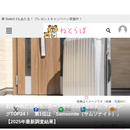
🎁 Switch 2もあたる！ プレゼントキャンペーン実施中！
ねとらぼメニュー
TOP
ニュース
エンタメ
クイズ
グルメ
地域
住まい
教育・育児
動物
リサーチ
ファッション
2025/07/17 14:30（公開）
画像はイメージです（画像：写真AC）
会員記事
おしゃれだと思う「スーツケースのブランド」ランキン
X
Share
LINE
hatena
0
グTOP24！ 第1位は「Samsonite（サムソナイト）」
メディア
【2025年最新調査結果】
目次を表示
注目記事を集めた総合ページ