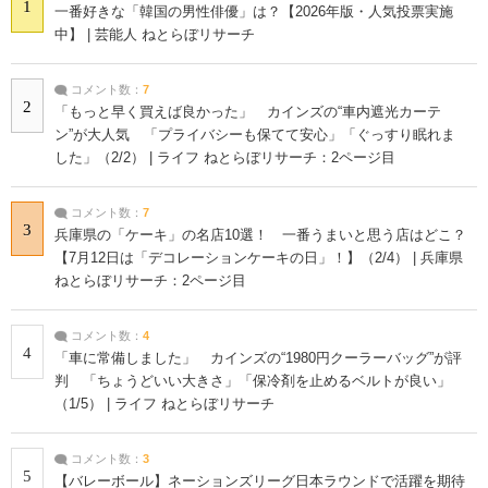
1
一番好きな「韓国の男性俳優」は？【2026年版・人気投票実施
中】 | 芸能人 ねとらぼリサーチ
コメント数：
7
2
「もっと早く買えば良かった」 カインズの“車内遮光カーテ
ン”が大人気 「プライバシーも保てて安心」「ぐっすり眠れま
した」（2/2） | ライフ ねとらぼリサーチ：2ページ目
コメント数：
7
3
兵庫県の「ケーキ」の名店10選！ 一番うまいと思う店はどこ？
【7月12日は「デコレーションケーキの日」！】（2/4） | 兵庫県
ねとらぼリサーチ：2ページ目
コメント数：
4
4
「車に常備しました」 カインズの“1980円クーラーバッグ”が評
判 「ちょうどいい大きさ」「保冷剤を止めるベルトが良い」
（1/5） | ライフ ねとらぼリサーチ
コメント数：
3
5
【バレーボール】ネーションズリーグ日本ラウンドで活躍を期待