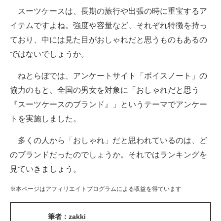
スーツケースは、長期の旅行や出張の時に重宝するア
ITの今と未来を見通す
イテムですよね。強度や容量など、それぞれ特徴を持っ
ており、中には見た目がおしゃれだと思うものもあるの
スマホと通信の最新トレンド
ではないでしょうか。
進化するPCとデバイスの未来
ねとらぼでは、アンケートサイト「ボイスノート」の
好きが集まる 比べて選べる
協力のもと、全国の男女を対象に「おしゃれだと思う
『スーツケースのブランド』」というテーマでアンケー
ビジネスと働き方のヒント
トを実施しました。
AI活用のいまが分かる
多くの人から「おしゃれ」だと思われているのは、ど
企業ITのトレンドを詳説
のブランドだったのでしょうか。それではランキングを
見ていきましょう。
経営リーダーのコミュニティ
※本ページはアフィリエイトプログラムによる収益を得ています
マーケ×ITの今がよく分かる
ITエンジニア向け専門サイト
筆者：zakki