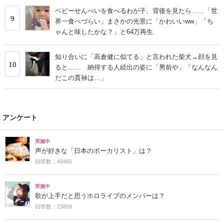
ベビーせんべいを食べるわが子、背後を見たら……「世
9
界一食べづらい」まさかの光景に「かわいいww」「ち
ゃんと味したかな？」と64万再生
知り合いに「高倉健に似てる」と言われた柴犬→顔を見
10
ると…… 納得する人続出の姿に「男前や」「なんなん
だこの貫禄は…」
アンケート
実施中
声が好きな「日本のボーカリスト」は？
回答数：49465
実施中
歌が上手だと思うホロライブのメンバーは？
回答数：23859