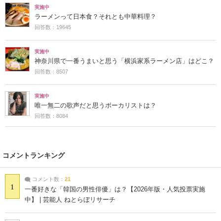
実施中
ラーメンって日本食？それとも中華料理？
回答数：19645
実施中
神奈川県で一番うまいと思う「横浜家系ラーメン店」はどこ？
回答数：8507
実施中
唯一無二の歌声だと思うボーカリストは？
回答数：8084
コメントランキング
コメント数：
21
1
一番好きな「韓国の男性俳優」は？【2026年版・人気投票実施
中】 | 芸能人 ねとらぼリサーチ