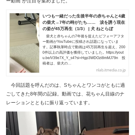
ー動画”が注目を集めました。
いつも一緒だった生後半年の赤ちゃんと4歳
の柴犬→7年の時がたち…… 涙を誘う現在
の姿が45万再生（1/3） | 犬 ねとらぼ
柴犬と赤ちゃんの7年後を捉えたビフォーアフタ
ー動画がYouTubeに投稿され話題になっていま
す。記事執筆時点で動画は45万回再生を超え、200
0件以上の高評価を獲得していました。https://yout
u.be/V39e7X_Y_s4?si=Hgp3WDOzi8mMJ79n 投
稿者は、柴犬の…
nlab.itmedia.co.jp
今回話題を呼んだのは、Sちゃんとワンコがともに過
ごしてきた8年間の記録。動画では、花ちゃん目線のナ
レーションとともに振り返っています。