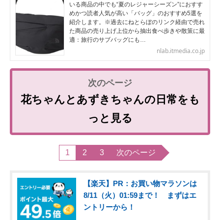
いる商品の中でも“夏のレジャーシーズン”におすす
めかつ読者人気が高い「バッグ」のおすすめ5選を
紹介します。※過去にねとらぼのリンク経由で売れ
た商品の売り上げ上位から抽出食べ歩きや散策に最
適：旅行のサブバッグにも…
nlab.itmedia.co.jp
花ちゃんとあずきちゃんの日常をも
っと見る
1
2
3
次のページ
【楽天】PR：お買い物マラソンは
8/11（火）01:59まで！ まずはエ
ントリーから！