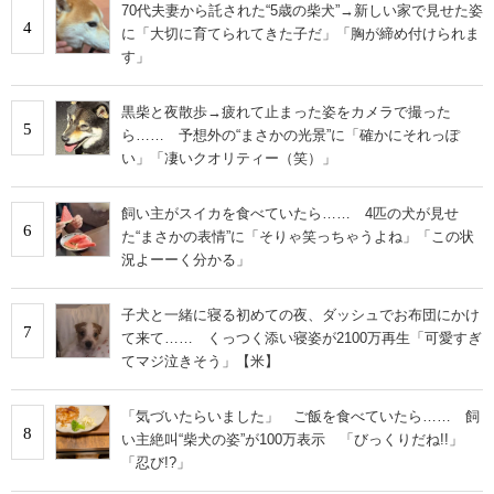
70代夫妻から託された“5歳の柴犬”→新しい家で見せた姿
4
に「大切に育てられてきた子だ」「胸が締め付けられま
す」
黒柴と夜散歩→疲れて止まった姿をカメラで撮った
5
ら…… 予想外の“まさかの光景”に「確かにそれっぽ
い」「凄いクオリティー（笑）」
飼い主がスイカを食べていたら…… 4匹の犬が見せ
6
た“まさかの表情”に「そりゃ笑っちゃうよね」「この状
況よーーく分かる」
子犬と一緒に寝る初めての夜、ダッシュでお布団にかけ
7
て来て…… くっつく添い寝姿が2100万再生「可愛すぎ
てマジ泣きそう」【米】
「気づいたらいました」 ご飯を食べていたら…… 飼
8
い主絶叫“柴犬の姿”が100万表示 「びっくりだね!!」
「忍び!?」