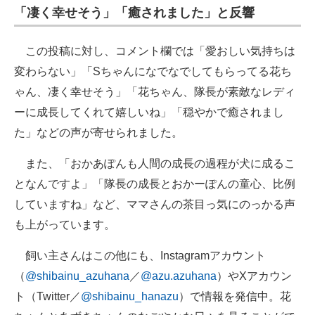
「凄く幸せそう」「癒されました」と反響
この投稿に対し、コメント欄では「愛おしい気持ちは
変わらない」「Sちゃんになでなでしてもらってる花ち
ゃん、凄く幸せそう」「花ちゃん、隊長が素敵なレディ
ーに成長してくれて嬉しいね」「穏やかで癒されまし
た」などの声が寄せられました。
また、「おかあぽんも人間の成長の過程が犬に成るこ
となんですよ」「隊長の成長とおかーぽんの童心、比例
していますね」など、ママさんの茶目っ気にのっかる声
も上がっています。
飼い主さんはこの他にも、Instagramアカウント
（
@shibainu_azuhana
／
@azu.azuhana
）やXアカウン
ト（Twitter／
@shibainu_hanazu
）で情報を発信中。花