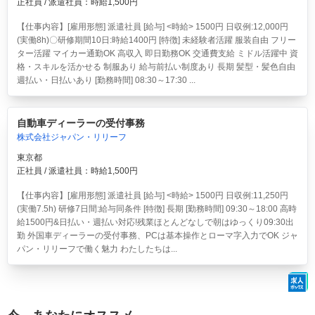
正社員 / 派遣社員：時給1,500円
【仕事内容】[雇用形態] 派遣社員 [給与] <時給> 1500円 日収例:12,000円
(実働8h)〇研修期間10日:時給1400円 [特徴] 未経験者活躍 服装自由 フリー
ター活躍 マイカー通勤OK 高収入 即日勤務OK 交通費支給 ミドル活躍中 資
格・スキルを活かせる 制服あり 給与前払い制度あり 長期 髪型・髪色自由
週払い・日払いあり [勤務時間] 08:30～17:30 ...
自動車ディーラーの受付事務
株式会社ジャパン・リリーフ
東京都
正社員 / 派遣社員：時給1,500円
【仕事内容】[雇用形態] 派遣社員 [給与] <時給> 1500円 日収例:11,250円
(実働7.5h) 研修7日間:給与同条件 [特徴] 長期 [勤務時間] 09:30～18:00 高時
給1500円&日払い・週払い対応!残業ほとんどなしで朝はゆっくり09:30出
勤 外国車ディーラーの受付事務、PCは基本操作とローマ字入力でOK ジャ
パン・リリーフで働く魅力 わたしたちは...