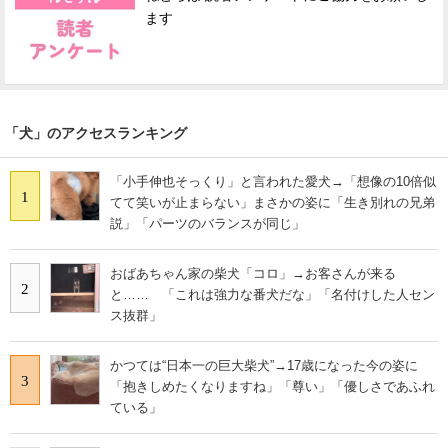
ます
「犬」のアクセスランキング
「小手伸也そっくり」と言われた愛犬→「想像の10倍似
1
てて笑いが止まらない」まさかの姿に「生き別れの兄弟
説」「パーツのバランスが同じ」
おばあちゃん家の柴犬「コロ」→お客さんが来る
2
と…… 「これは強力な番犬だな」「名付けした人セン
ス抜群」
かつては“日本一の巨大柴犬”→17歳になった今の姿に
3
「抱きしめたくなりますね」「尊い」「優しさであふれ
ている」