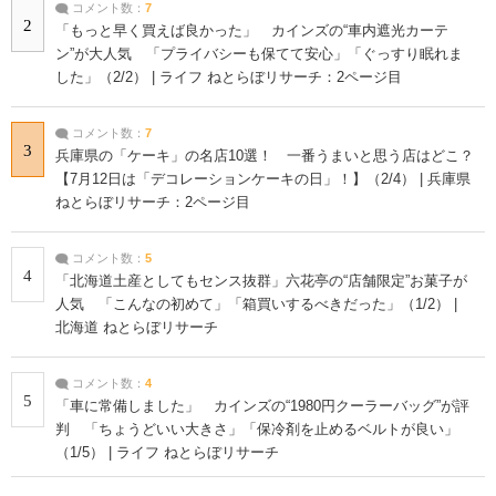
コメント数：
7
2
「もっと早く買えば良かった」 カインズの“車内遮光カーテ
ン”が大人気 「プライバシーも保てて安心」「ぐっすり眠れま
した」（2/2） | ライフ ねとらぼリサーチ：2ページ目
コメント数：
7
3
兵庫県の「ケーキ」の名店10選！ 一番うまいと思う店はどこ？
【7月12日は「デコレーションケーキの日」！】（2/4） | 兵庫県
ねとらぼリサーチ：2ページ目
コメント数：
5
4
「北海道土産としてもセンス抜群」六花亭の“店舗限定”お菓子が
人気 「こんなの初めて」「箱買いするべきだった」（1/2） |
北海道 ねとらぼリサーチ
コメント数：
4
5
「車に常備しました」 カインズの“1980円クーラーバッグ”が評
判 「ちょうどいい大きさ」「保冷剤を止めるベルトが良い」
（1/5） | ライフ ねとらぼリサーチ