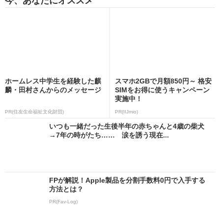
今、あなたにオススメ
ホームレス中学生を経験した麒
スマホ2GBで月額850円～ 格安
麟・田村さんからのメッセージ
SIMをお得に使うキャンペーン
実施中！
PR(住友生命福祉文化財団)
PR(IIJmio)
いつも一緒だった生後半年の赤ちゃんと4歳の柴犬
→7年の時がたち…… 涙を誘う現在...
FPが解説！Apple製品を分割手数料0円で入手する
方法とは？
PR(Fav-Log)