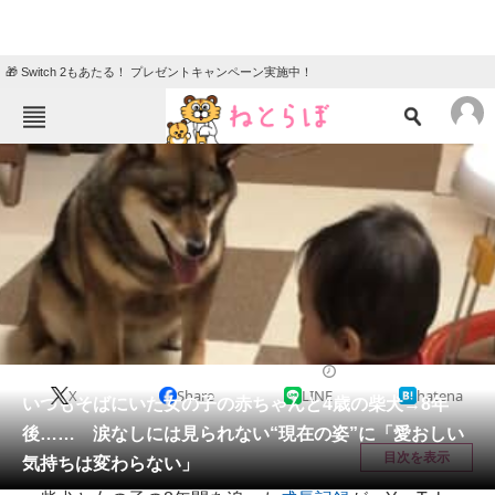
🎁 Switch 2もあたる！ プレゼントキャンペーン実施中！
ねとらぼメニュー
TOP
ニュース
エンタメ
クイズ
グルメ
地域
住まい
教育・育児
動物
リサーチ
犬
2026/05/29 08:30（公開）
X
Share
LINE
hatena
会員記事
いつもそばにいた女の子の赤ちゃんと4歳の柴犬→8年
後…… 涙なしには見られない“現在の姿”に「愛おしい
メディア
目次を表示
気持ちは変わらない」
注目記事を集めた総合ページ