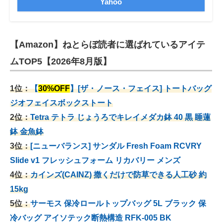
Yahoo
【Amazon】ねとらぼ読者に選ばれているアイテ
ムTOP5【2026年8月版】
1位：
【
30%OFF
】[ザ・ノース・フェイス] トートバッグ
ジオフェイスボックストート
2位：
Tetra テトラ じょうろでキレイメダカ鉢 40
黒 睡蓮
鉢 金魚鉢
3位：
[ニューバランス] サンダル Fresh Foam RCVRY
Slide v1 フレッシュフォーム リカバリー メンズ
4位：
カインズ(CAINZ) 撒くだけで防草できる人工砂 約
15kg
5位：
サーモス 保冷ロールトップバッグ 5L ブラック 保
冷バッグ アイソテック断熱構造 RFK-005 BK