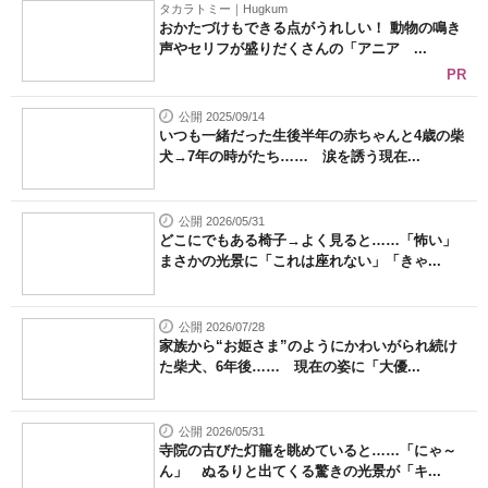
タカラトミー｜Hugkum
おかたづけもできる点がうれしい！ 動物の鳴き
声やセリフが盛りだくさんの「アニア ...
PR
公開 2025/09/14
いつも一緒だった生後半年の赤ちゃんと4歳の柴
犬→7年の時がたち…… 涙を誘う現在...
公開 2026/05/31
どこにでもある椅子→よく見ると……「怖い」
まさかの光景に「これは座れない」「きゃ...
公開 2026/07/28
家族から“お姫さま”のようにかわいがられ続け
た柴犬、6年後…… 現在の姿に「大優...
公開 2026/05/31
寺院の古びた灯籠を眺めていると……「にゃ～
ん」 ぬるりと出てくる驚きの光景が「キ...