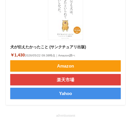
企業向けIT製品の総合サイト
IT製品の技術・比較・事例
製造業のIT導入・活用を支援
モノづくり技術者専門サイト
犬が伝えたかったこと (サンクチュアリ出版)
￥1,430
2026/05/22 09:38時点｜Amazon調べ
エレクトロニクス専門サイト
Amazon
電子設計の基本と応用
楽天市場
エネルギーの専門メディア
Yahoo
建設×テクノロジーの最前線
ちょっと気になるネットの話題
advertisement