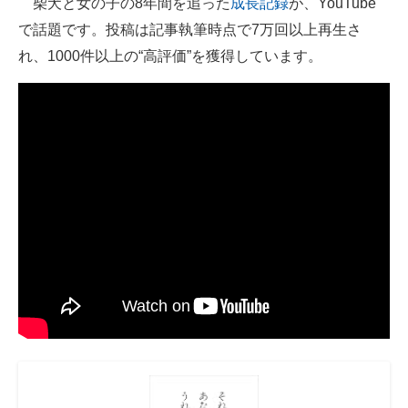
柴犬と女の子の8年間を追った
成長記録
が、YouTube
で話題です。投稿は記事執筆時点で7万回以上再生さ
ITの今と未来を見通す
れ、1000件以上の“高評価”を獲得しています。
スマホと通信の最新トレンド
進化するPCとデバイスの未来
好きが集まる 比べて選べる
ビジネスと働き方のヒント
AI活用のいまが分かる
企業ITのトレンドを詳説
経営リーダーのコミュニティ
マーケ×ITの今がよく分かる
ITエンジニア向け専門サイト