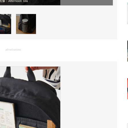
画像：Afternoon Tea
advertisement