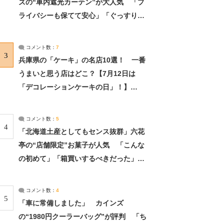
ズの“車内遮光カーテン”が大人気 「プ
ライバシーも保てて安心」「ぐっすり眠
れました」（2/2） | ライフ ねとらぼリ
サーチ：2ページ目
コメント数：
7
3
兵庫県の「ケーキ」の名店10選！ 一番
うまいと思う店はどこ？【7月12日は
「デコレーションケーキの日」！】
（2/4） | 兵庫県 ねとらぼリサーチ：2ペ
ージ目
コメント数：
5
4
「北海道土産としてもセンス抜群」六花
亭の“店舗限定”お菓子が人気 「こんな
の初めて」「箱買いするべきだった」
（1/2） | 北海道 ねとらぼリサーチ
コメント数：
4
5
「車に常備しました」 カインズ
の“1980円クーラーバッグ”が評判 「ち